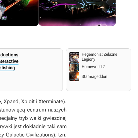
oductions
Hegemonia: Żelazne
Legiony
teractive
Homeworld 2
blishing
Starmageddon
 Xpand, Xploit i Xterminate).
 stanowiącą centrum naszych
ecjalny tryb walki gwiezdnej
rywki jest dokładnie taki sam
zy
Galactic Civilizations
), tzn.