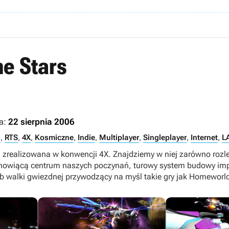
he Stars
a:
22 sierpnia 2006
n
,
RTS
,
4X
,
Kosmiczne
,
Indie
,
Multiplayer
,
Singleplayer
,
Internet
,
L
 zrealizowana w konwencji 4X. Znajdziemy w niej zarówno roz
tanowiącą centrum naszych poczynań, turowy system budowy imp
ryb walki gwiezdnej przywodzący na myśl takie gry jak Homeworl