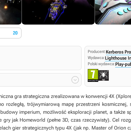
20
Producent:
Kerberos Pr
Wydawca:
Lighthouse In
Polski wydawca:
Play-pu

iczna gra strategiczna zrealizowana w konwencji 4X (Xplore,
no rozległą, trójwymiarową mapę przestrzeni kosmicznej,
budowy imperium, możliwość eksploracji planet, a także sp
e gry jak
Homeworld
(pełne 3D, czas rzeczywisty). Cel rozg
elach gier strategicznych typu 4X (jak np.
Master of Orion
c