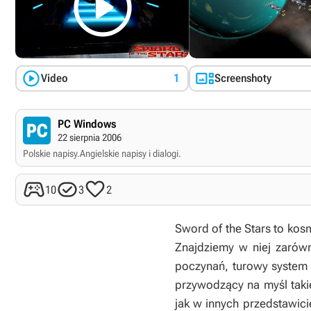



Video
1
Screenshoty
PC Windows
22 sierpnia 2006
Polskie napisy.
Angielskie napisy i dialogi.



10
3
2
Sword of the Stars
to kosm
Znajdziemy w niej zarów
poczynań, turowy system 
przywodzący na myśl taki
jak w innych przedstawici