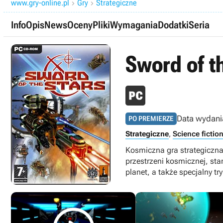
www.gry-online.pl
Gry
Strategiczne


Info
Opis
News
Oceny
Pliki
Wymagania
Dodatki
Seria
Sword of t
Data wydani
PO PREMIERZE
Strategiczne
,
Science fictio
Kosmiczna gra strategiczna
przestrzeni kosmicznej, s
planet, a także specjalny t