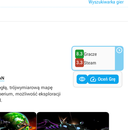
Wyszukiwarka gier

8.3
Gracze
3.3
Steam


AN
Oceń Grę
ległą, trójwymiarową mapę
erium, możliwość eksploracji
d.