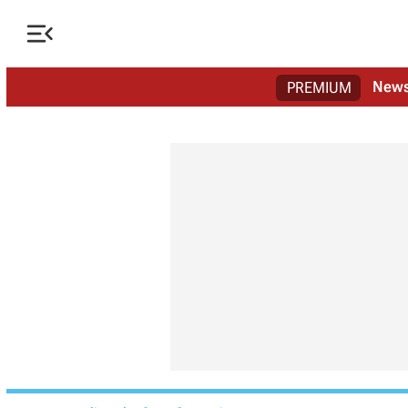

New
PREMIUM