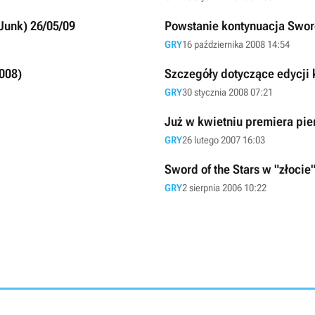
lJunk) 26/05/09
Powstanie kontynuacja Sword
GRY
16 października 2008 14:54
2008)
Szczegóły dotyczące edycji k
GRY
30 stycznia 2008 07:21
Już w kwietniu premiera pie
GRY
26 lutego 2007 16:03
Sword of the Stars w "złocie
GRY
2 sierpnia 2006 10:22