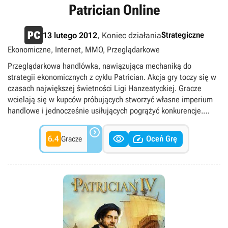
Patrician Online
Strategiczne
13 lutego 2012
, Koniec działania
Ekonomiczne, Internet, MMO, Przeglądarkowe
Przeglądarkowa handlówka, nawiązująca mechaniką do
strategii ekonomicznych z cyklu Patrician. Akcja gry toczy się w
czasach największej świetności Ligi Hanzeatyckiej. Gracze
wcielają się w kupców próbujących stworzyć własne imperium
handlowe i jednocześnie usiłujących pogrążyć konkurencje.
Całość oparto na modelu darmowym z mikropłatnościami.



6.4
Oceń Grę
Gracze