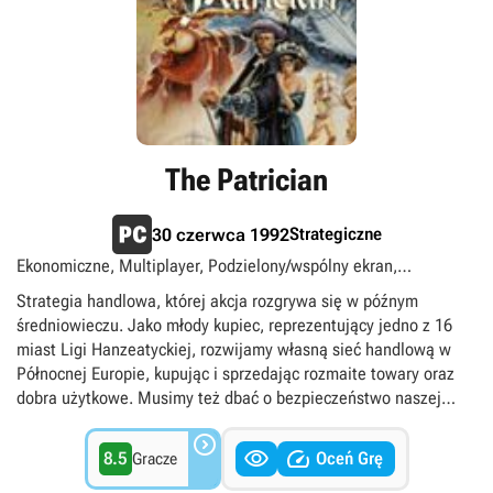
The Patrician
Strategiczne
30 czerwca 1992
Ekonomiczne, Multiplayer, Podzielony/wspólny ekran,
Singleplayer, Średniowiecze
Strategia handlowa, której akcja rozgrywa się w późnym
średniowieczu. Jako młody kupiec, reprezentujący jedno z 16
miast Ligi Hanzeatyckiej, rozwijamy własną sieć handlową w
Północnej Europie, kupując i sprzedając rozmaite towary oraz
dobra użytkowe. Musimy też dbać o bezpieczeństwo naszej
floty, która narażona jest na ataki ze strony piratów.



8.5
Oceń Grę
Gracze