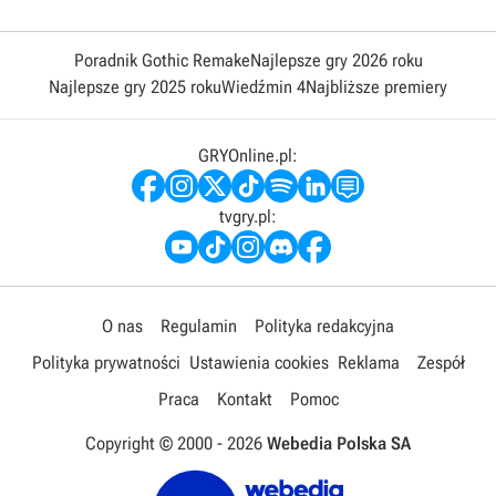
Poradnik Gothic Remake
Najlepsze gry 2026 roku
Najlepsze gry 2025 roku
Wiedźmin 4
Najbliższe premiery
GRYOnline.pl:
tvgry.pl:
O nas
Regulamin
Polityka redakcyjna
Polityka prywatności
Ustawienia cookies
Reklama
Zespół
Praca
Kontakt
Pomoc
Copyright © 2000 -
2026
Webedia Polska SA