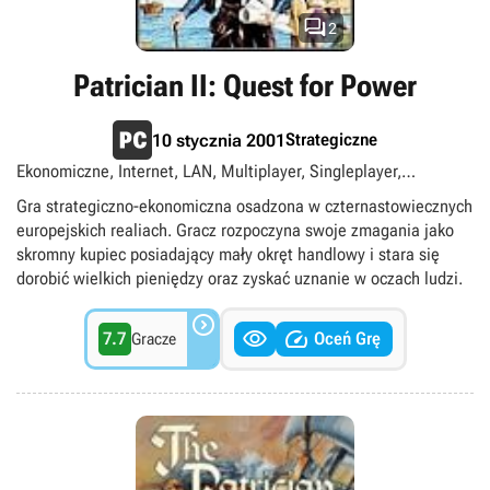

2
Patrician II: Quest for Power
Strategiczne
10 stycznia 2001
Ekonomiczne, Internet, LAN, Multiplayer, Singleplayer,
Średniowiecze
Gra strategiczno-ekonomiczna osadzona w czternastowiecznych
europejskich realiach. Gracz rozpoczyna swoje zmagania jako
skromny kupiec posiadający mały okręt handlowy i stara się
dorobić wielkich pieniędzy oraz zyskać uznanie w oczach ludzi.



7.7
Oceń Grę
Gracze