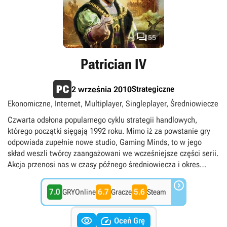

55
Patrician IV
Strategiczne
2 września 2010
Ekonomiczne, Internet, Multiplayer, Singleplayer, Średniowiecze
Czwarta odsłona popularnego cyklu strategii handlowych,
którego początki sięgają 1992 roku. Mimo iż za powstanie gry
odpowiada zupełnie nowe studio, Gaming Minds, to w jego
skład weszli twórcy zaangażowani we wcześniejsze części serii.
Akcja przenosi nas w czasy późnego średniowiecza i okres
świetności Ligi Hanzeatyckiej, kiedy to jako młody kupiec

podejmujemy trud stworzenia największego imperium
7.0
6.7
5.6
GRYOnline
Gracze
Steam
handlowego w Europie. Tym razem jednak terenem naszych
działań będą kraje basenu Morza Północnego i Bałtyckiego.


Kontrolując niewielkie miasteczka, postaramy się rozbudować je
Oceń Grę