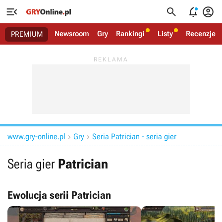




Newsroom
Gry
Rankingi
Listy
Recenzje
PREMIUM
www.gry-online.pl
Gry
Seria Patrician - seria gier


Seria gier
Patrician
Ewolucja serii Patrician