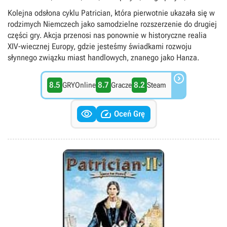
Średniowiecze
Kolejna odsłona cyklu Patrician, która pierwotnie ukazała się w
rodzimych Niemczech jako samodzielne rozszerzenie do drugiej
części gry. Akcja przenosi nas ponownie w historyczne realia
XIV-wiecznej Europy, gdzie jesteśmy świadkami rozwoju
słynnego związku miast handlowych, znanego jako Hanza.

8.5
8.7
8.2
GRYOnline
Gracze
Steam


Oceń Grę