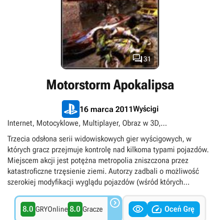

31
Motorstorm Apokalipsa
Wyścigi
16 marca 2011
Internet, Motocyklowe, Multiplayer, Obraz w 3D,
Podzielony/wspólny ekran, Postapokalipsa, PS Plus Premium,
Trzecia odsłona serii widowiskowych gier wyścigowych, w
Quady, Samochodowe, Singleplayer, Tytuły ekskluzywne
których gracz przejmuje kontrolę nad kilkoma typami pojazdów.
PlayStation
Miejscem akcji jest potężna metropolia zniszczona przez
katastroficzne trzęsienie ziemi. Autorzy zadbali o możliwość
szerokiej modyfikacji wyglądu pojazdów (wśród których
pojawiają się zarówno samochody jak i jednoślady) – począwszy

od ozdobnych wzorów, dodatkowych widocznych części, aż po


8.0
8.0
Oceń Grę
GRYOnline
Gracze
całkowitą zmianę kształtów.