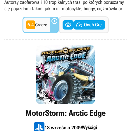
Autorzy zaoferowali 10 tropikalnych tras, po których poruszamy
się pojazdami takimi jak m.in. motocykle, buggy, ciężarówki oraz
monster trucki.



6.4
Oceń Grę
Gracze

104
MotorStorm: Arctic Edge
Wyścigi
18 września 2009