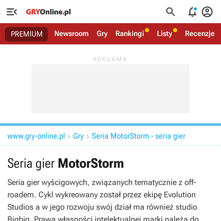




Newsroom
Gry
Rankingi
Listy
Recenzje
PREMIUM
www.gry-online.pl
Gry
Seria MotorStorm - seria gier


Seria gier
MotorStorm
Seria gier wyścigowych, związanych tematycznie z off-
roadem. Cykl wykreowany został przez ekipę Evolution
Studios a w jego rozwoju swój dział ma również studio
Bigbig. Prawa własności intelektualnej marki należą do