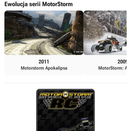
Ewolucja serii MotorStorm
2011
2009
Motorstorm Apokalipsa
MotorStorm: Arc