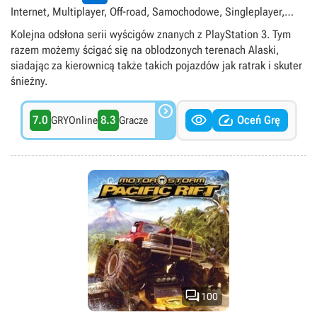
Internet, Multiplayer, Off-road, Samochodowe, Singleplayer,
Tytuły ekskluzywne PlayStation
Kolejna odsłona serii wyścigów znanych z PlayStation 3. Tym
razem możemy ścigać się na oblodzonych terenach Alaski,
siadając za kierownicą także takich pojazdów jak ratrak i skuter
śnieżny.



7.0
8.3
Oceń Grę
GRYOnline
Gracze

100