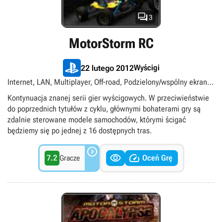

3
MotorStorm RC
Wyścigi
22 lutego 2012
Internet, LAN, Multiplayer, Off-road, Podzielony/wspólny ekran,
PS Plus Premium, Samochodowe, Singleplayer, Tytuły
Kontynuacja znanej serii gier wyścigowych. W przeciwieństwie
ekskluzywne PlayStation, Widok izometryczny
do poprzednich tytułów z cyklu, głównymi bohaterami gry są
zdalnie sterowane modele samochodów, którymi ścigać
będziemy się po jednej z 16 dostępnych tras.



7.2
Oceń Grę
Gracze