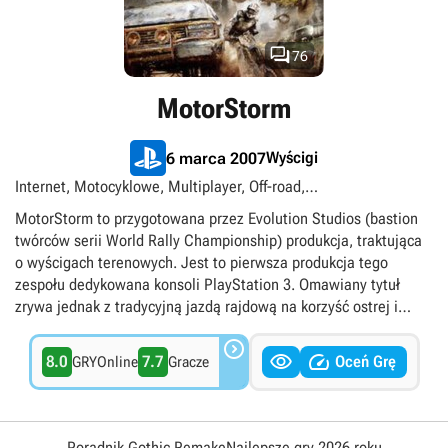

76
MotorStorm
Wyścigi
6 marca 2007
Internet, Motocyklowe, Multiplayer, Off-road,
Podzielony/wspólny ekran, Quady, Samochodowe, Singleplayer,
MotorStorm to przygotowana przez Evolution Studios (bastion
Tytuły ekskluzywne PlayStation
twórców serii World Rally Championship) produkcja, traktująca
o wyścigach terenowych. Jest to pierwsza produkcja tego
zespołu dedykowana konsoli PlayStation 3. Omawiany tytuł
zrywa jednak z tradycyjną jazdą rajdową na korzyść ostrej i
konkurencyjnej bijatyki toczonej przez różnorodne typy

pojazdów.


8.0
7.7
Oceń Grę
GRYOnline
Gracze
Poradnik Gothic Remake
Najlepsze gry 2026 roku