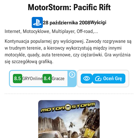
MotorStorm: Pacific Rift
Wyścigi
28 października 2008
Internet, Motocyklowe, Multiplayer, Off-road,
Podzielony/wspólny ekran, Quady, Samochodowe, Singleplayer,
Kontynuacja popularnej gry wyścigowej. Zawody rozgrywane są
Tytuły ekskluzywne PlayStation
w trudnym terenie, a kierowcy wykorzystują między innymi
motocykle, quady, auta terenowe, czy ciężarówki. Gra wyróżnia
się szczegółową grafiką.



8.5
8.4
Oceń Grę
GRYOnline
Gracze