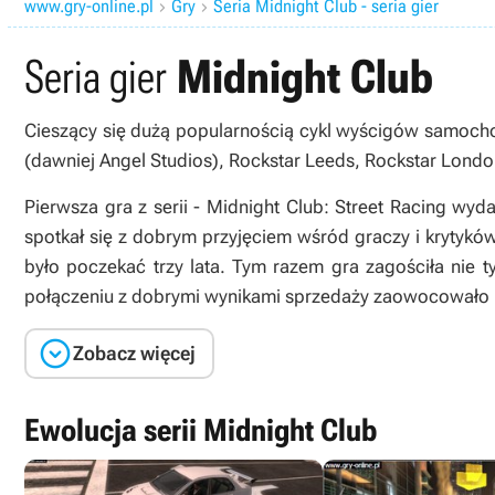
www.gry-online.pl
Gry
Seria Midnight Club - seria gier


Seria gier
Midnight Club
Cieszący się dużą popularnością cykl wyścigów samocho
(dawniej Angel Studios), Rockstar Leeds, Rockstar Londo
Pierwsza gra z serii -
Midnight Club: Street Racing
wydan
spotkał się z dobrym przyjęciem wśród graczy i krytyków
było poczekać trzy lata. Tym razem gra zagościła nie 
połączeniu z dobrymi wynikami sprzedaży zaowocowało k

Zobacz więcej
Ewolucja serii Midnight Club