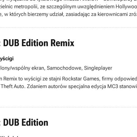
elnic metropolii, ze szczególnym uwzględnieniem Hollywoo
e, w których bierzemy udział, zasiadając za kierownicami
ultowe klasyki (wśród nich prym wiedzie Ford Mustang) oraz
clipse, Mazdy RX8, Saleena S7 Twin-Turbo czy wreszcie Lamb
deli motocykli, między innymi od Kawasaki. Wszystkie masz
: DUB Edition Remix
trzny, jak i grzebiąc pod maską i tym samym zwiększając ich
 wysokiej jakości grafiką – oko cieszą dopracowane model
yścigi
ale otoczenie oraz pełny cykl dnia i nocy.
zielony/wspólny ekran, Samochodowe, Singleplayer
n Remix to wyścigi ze stajni Rockstar Games, firmy odpowiedz
 Theft Auto. Zdaniem autorów specjalna edycja MC3 stanowi
: DUB Edition