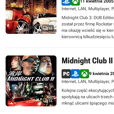
11 kwietnia 2005
Internet, LAN, Multiplayer
Midnight Club 3: DUB Editi
został przez firmę Rockst

58
ma okazję wcielić się w ki
kierownicą kilkudziesięciu 
Midnight Club II
9 kwietnia 
Internet, LAN, Multiplayer
Kolejna część ekscytującyc
spotykają na ulicach trzech

74
mknąć ulicami śpiącego mia