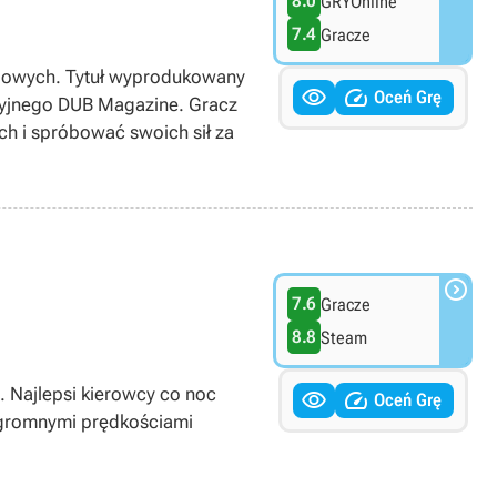
8.0
GRYOnline
7.4
Gracze
hodowych. Tytuł wyprodukowany


Oceń Grę
cyjnego DUB Magazine. Gracz
h i spróbować swoich sił za

7.6
Gracze
8.8
Steam
 Najlepsi kierowcy co noc


Oceń Grę
z ogromnymi prędkościami