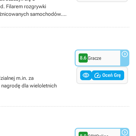
d. Filarem rozgrywki
 zróżnicowanych samochodów.
 bardziej współczesne cztery
orghini Murcielago; ich
yny można tuningować, zarówno
 osiągi. Midnight Club: Los
e samochodów i motocykli,

8.6
Gracze


Oceń Grę
ialnej m.in. za
 nagrodę dla wieloletnich
