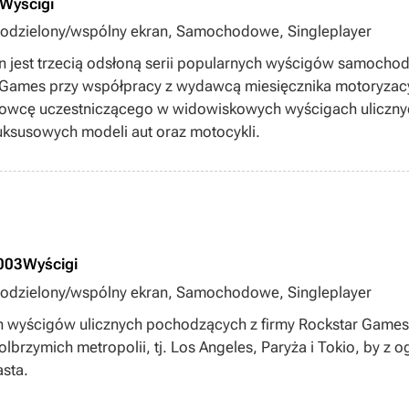
Wyścigi
, Podzielony/wspólny ekran, Samochodowe, Singleplayer
on jest trzecią odsłoną serii popularnych wyścigów samoc
ar Games przy współpracy z wydawcą miesięcznika motoryza
erowcę uczestniczącego w widowiskowych wyścigach ulicznyc
luksusowych modeli aut oraz motocykli.
2003
Wyścigi
, Podzielony/wspólny ekran, Samochodowe, Singleplayer
h wyścigów ulicznych pochodzących z firmy Rockstar Games.
 olbrzymich metropolii, tj. Los Angeles, Paryża i Tokio, by 
sta.