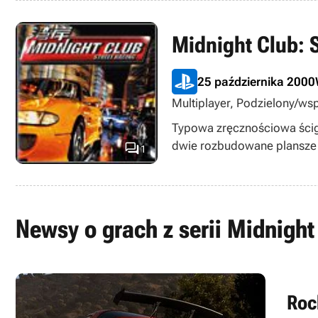
Midnight Club: 
25 października 2000
Multiplayer, Podzielony/ws
Typowa zręcznościowa ściga
dwie rozbudowane plansze 

1
Newsy o grach z serii Midnight
Rock