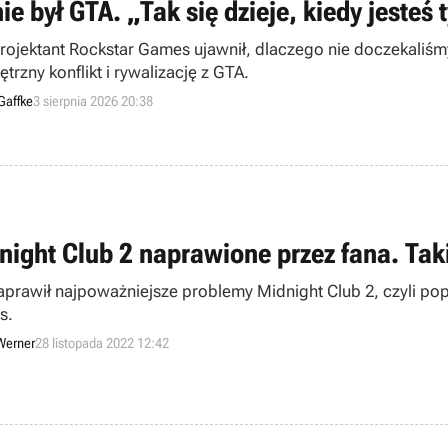
nie był GTA. „Tak się dzieje, kiedy jest
projektant Rockstar Games ujawnił, dlaczego nie doczekaliśm
rzny konflikt i rywalizację z GTA.
Gaffke
3 sierpnia 2026 20:38
night Club 2 naprawione przez fana. Tak
aprawił najpoważniejsze problemy Midnight Club 2, czyli pop
s.
Werner
28 listopada 2022 12:42