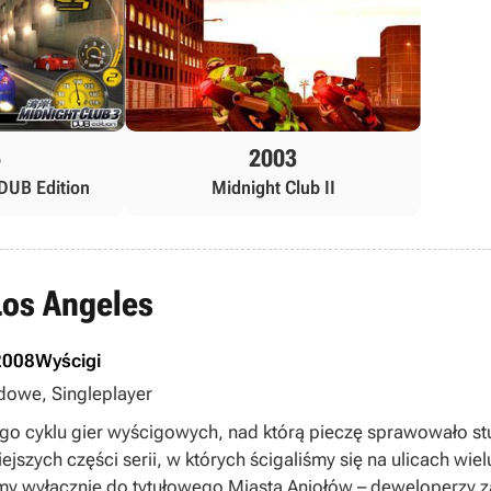
5
2003
 DUB Edition
Midnight Club II
Los Angeles
2008
Wyścigi
dowe, Singleplayer
go cyklu gier wyścigowych, nad którą pieczę sprawowało st
jszych części serii, w których ścigaliśmy się na ulicach wie
my wyłącznie do tytułowego Miasta Aniołów – deweloperzy za