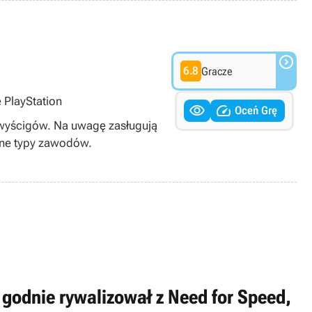

6.8
Gracze
 PlayStation


Oceń Grę
h wyścigów. Na uwagę zasługują
jne typy zawodów.
ry godnie rywalizował z Need for Speed,