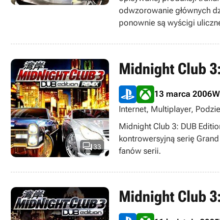
odwzorowanie głównych dzi
ponownie są wyścigi uliczn
Wirtualny garaż obejmuje k
kółka pokroju Mitsubishi E
dopełnieniem jest kilka mo
Midnight Club 3
zmieniając ich wygląd zewnę
Angeles może pochwalić się
13 marca 2006
W
zróżnicowane i bogate w det
Internet, Multiplayer, Pod
Midnight Club 3: DUB Editio
kontrowersyjną serię Grand

33
fanów serii.
Midnight Club 3