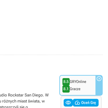

8.5
GRYOnline
8.1
Gracze
udio Rockstar San Diego. W
lu różnych miast świata, w


Oceń Grę
troszczyli się o