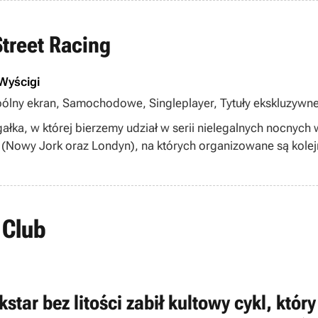
Street Racing
Wyścigi
pólny ekran, Samochodowe, Singleplayer, Tytuły ekskluzywne
łka, w której bierzemy udział w serii nielegalnych nocnyc
(Nowy Jork oraz Londyn), na których organizowane są kole
 Club
star bez litości zabił kultowy cykl, któ