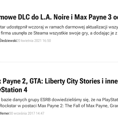
mowe DLC do L.A. Noire i Max Payne 3 o
tar udostępnił wczoraj w ramach darmowej aktualizacji wszys
i firma usunęła ze Steama wszystkie swoje gry, a dodając je
Śledziewski
20 kwietnia 2021 16:50
 Payne 2, GTA: Liberty City Stories i inn
yStation 4
i bazie danych grupy ESRB dowiedzieliśmy się, że na PlaySta
 Rockstar w postaci Max Payne 2: The Fall of Max Payne, Grand
tories oraz Midnight Club 3: DUB Edition.
Werner
30 września 2017 14:47