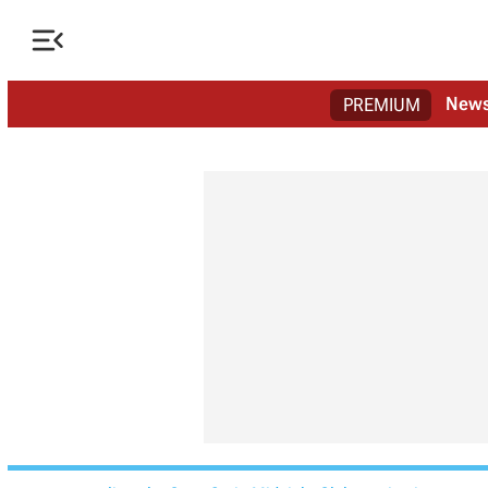

New
PREMIUM