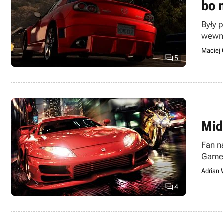
bo 
Były 
wewnęt
Maciej 

5
Mid
Fan n
Game
Adrian 

4