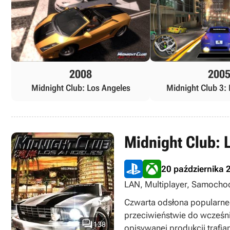
2008
200
Midnight Club: Los Angeles
Midnight Club 3:
Midnight Club: 
20 października 
LAN, Multiplayer, Samocho
Czwarta odsłona popularne
przeciwieństwie do wcześnie

138
opisywanej produkcji trafia