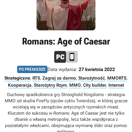
Romans: Age of Caesar
Data wydania:
27 kwietnia 2022
PO PREMIERZE
Strategiczne
,
RTS
,
Zagraj za darmo
,
Starożytność
,
MMORTS
,
Kooperacja
,
Starożytny Rzym
,
MMO
,
City builder
,
Internet
Duchowy spadkobierca gry Stronghold Kingdoms - strategia
MMO od studia FireFly (ojców cyklu Twierdza), w której gracze
wcielają się w zarządców antycznych rzymskich miast.
Kluczem do sukcesu w Romans: Age of Caesar jest nie tylko
dbanie o własną metropolię, lecz także współpraca z
pozostałymi władcami, obejmująca wymianę dóbr oraz pomoc
militarną.