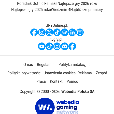
Poradnik Gothic Remake
Najlepsze gry 2026 roku
Najlepsze gry 2025 roku
Wiedźmin 4
Najbliższe premiery
GRYOnline.pl:
tvgry.pl:
O nas
Regulamin
Polityka redakcyjna
Polityka prywatności
Ustawienia cookies
Reklama
Zespół
Praca
Kontakt
Pomoc
Copyright © 2000 -
2026
Webedia Polska SA