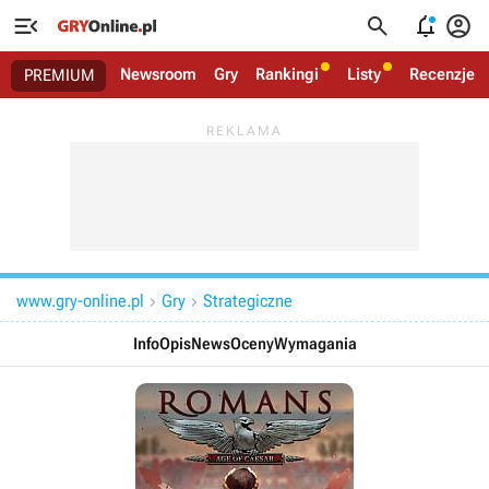




Newsroom
Gry
Rankingi
Listy
Recenzje
PREMIUM
www.gry-online.pl
Gry
Strategiczne


Info
Opis
News
Oceny
Wymagania