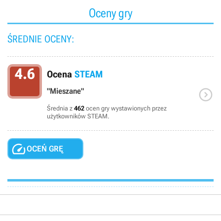
Oceny gry
ŚREDNIE OCENY:
4.6
Ocena
STEAM

"Mieszane"
Średnia z
462
ocen gry wystawionych przez
użytkowników STEAM.

OCEŃ GRĘ