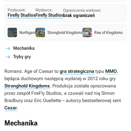
Producent:
Wydawca:
Ograniczenia wiekowe:
Firefly Studios
Firefly Studios
brak ograniczeń
Northgard
Stronghold Kingdoms
Rise of Kingdoms
Mechanika
Tryby gry
Romans: Age of Caesar
to
gra strategiczna
typu
MMO
,
będąca duchowym następcą wydanej w 2012 roku gry
Stronghold Kingdoms
. Produkcja została opracowana
przez zespół FireFly Studios, a czuwali nad nią Simon
Bradbury oraz Eric Ouellette – autorzy bestsellerowej serii
Cezar
.
Mechanika