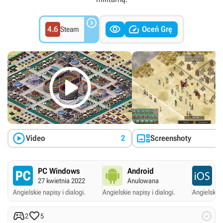



4.6
Oceń Grę
Steam



Video
2
Screenshoty
PC Windows
Android
A
27 kwietnia 2022
Anulowana
A
Angielskie napisy i dialogi.
Angielskie napisy i dialogi.
Angielskie 



2
5