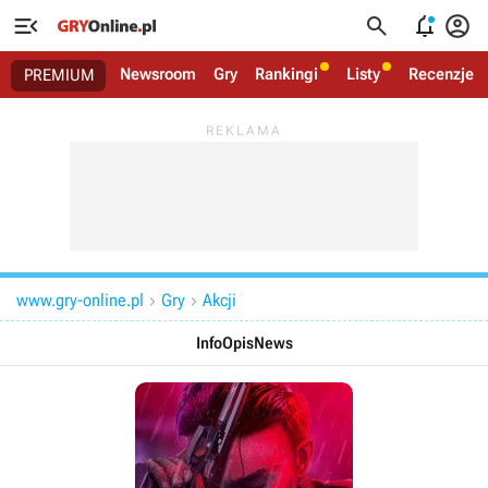




Newsroom
Gry
Rankingi
Listy
Recenzje
PREMIUM
www.gry-online.pl
Gry
Akcji


Info
Opis
News