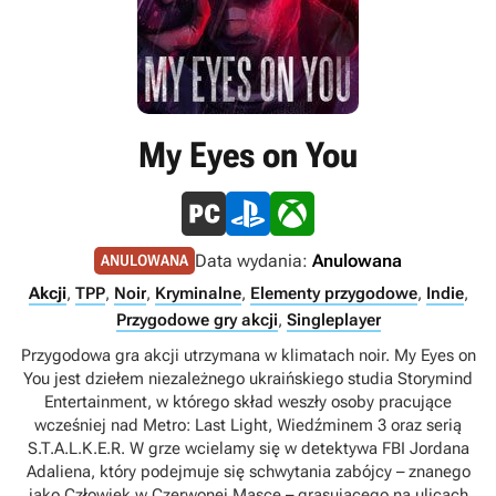
My Eyes on You
Data wydania:
Anulowana
ANULOWANA
Akcji
,
TPP
,
Noir
,
Kryminalne
,
Elementy przygodowe
,
Indie
,
Przygodowe gry akcji
,
Singleplayer
Przygodowa gra akcji utrzymana w klimatach noir. My Eyes on
You jest dziełem niezależnego ukraińskiego studia Storymind
Entertainment, w którego skład weszły osoby pracujące
wcześniej nad Metro: Last Light, Wiedźminem 3 oraz serią
S.T.A.L.K.E.R. W grze wcielamy się w detektywa FBI Jordana
Adaliena, który podejmuje się schwytania zabójcy – znanego
jako Człowiek w Czerwonej Masce – grasującego na ulicach