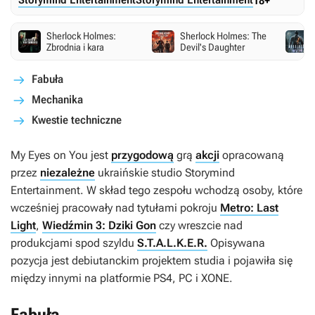
18+
Sherlock Holmes:
Sherlock Holmes: The
Zbrodnia i kara
Devil's Daughter
Fabuła
Mechanika
Kwestie techniczne
My Eyes on You
jest
przygodową
grą
akcji
opracowaną
przez
niezależne
ukraińskie studio Storymind
Entertainment. W skład tego zespołu wchodzą osoby, które
wcześniej pracowały nad tytułami pokroju
Metro: Last
Light
,
Wiedźmin 3: Dziki Gon
czy wreszcie nad
produkcjami spod szyldu
S.T.A.L.K.E.R.
Opisywana
pozycja jest debiutanckim projektem studia i pojawiła się
między innymi na platformie PS4, PC i XONE.
Fabuła