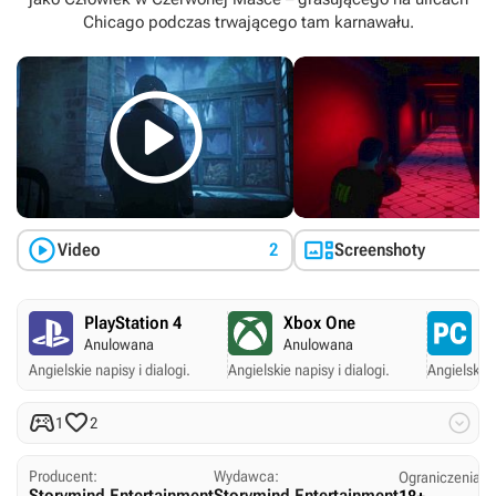
Chicago podczas trwającego tam karnawału.



Video
2
Screenshoty
PlayStation 4
Xbox One
P
Anulowana
Anulowana
A
Angielskie napisy i dialogi.
Angielskie napisy i dialogi.
Angielskie 



1
2
Producent:
Wydawca:
Ograniczenia w
Storymind Entertainment
Storymind Entertainment