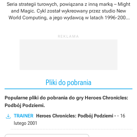
Seria strategii turowych, powiązana z inną marką –
Might
and Magic
. Cykl został wykreowany przez studio New
World Computing, a jego wydawcą w latach 1996-2003
była firma 3DO Company.
W 2003 roku prawa do marki
przejęła firma Ubisoft
, po czym seria była kontynuowana
między innymi przez takie studia deweloperskie, jak Nival
Interactive, Black Hole Entertainment, Limbic
Entertainment oraz Unfrozen.
Pliki do pobrania
Popularne pliki do pobrania do gry Heroes Chronicles:
Podbój Podziemi.
TRAINER
Heroes Chronicles: Podbój Podziemi -
-
16
lutego 2001