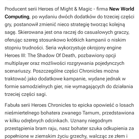
Producent serii
Heroes of Might & Magic
- firma
New World
Computing
, po wydaniu dwóch dodatków do trzeciej części
gry, postanowił zmienić nieco strategię tworząc kolejną
sagę. Skierowana jest ona raczej do casualowych graczy,
oferując szereg stosunkowo krótkich kampanii o niskim
stopniu trudności. Seria wykorzystuje okrojony engine
Heroes III: The Shadow Of Death
, pozbawiony opcji
multiplayer oraz możliwości rozgrywania pojedynczych
scenariuszy. Poszczególne części
Chronicles
można
traktować jako dodatkowe kampanie, wydane jednak w
formie samodzielnych gier, nie wymagających do działania
trzeciej części sagi.
Fabuła serii
Heroes Chronicles
to epicka opowieść o losach
nieśmiertelnego bohatera zwanego Tarnum, przedstawiona
w kilku odrębnych odcinkach. Uznany niegodnym
przestąpienia bram raju, nasz bohater szuka odkupienia za
popełnione w ziemskim życiu grzechy, walcząc ze złem i