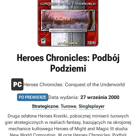
Heroes Chronicles: Podbój
Podziemi
Heroes Chronicles: Conquest of the Underworld
Data wydania:
27 września 2000
PO PREMIERZE
Strategiczne
,
Turowe
,
Singleplayer
Druga odsłona Heroes Kroniki, pobocznej miniserii turowych
gier strategicznych w realiach fantasy, bazujących na okrojonej
mechanice kultowego Heroes of Might and Magic III studia
New World Computing. W grze Heroes Chronicles: Podbój