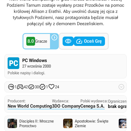
Podziemi Tarnum zostaje wysłany przez Przodków na pomoc
królowej Allison z Erathii. Aby uwolnić duszę jej ojca z
tytułowych Podziemi, nasz protagonista będzie musiał
połączyć siły z demonem Deezeliskiem.



8.0
Oceń Grę
Gracze
PC Windows
27 września 2000
Polskie napisy i dialogi.






1
42
30
1
24
Producent:
Wydawca:
Polski wydawca:
Ograniczenia
New World Computing
3DO Company
Cenega S.A.
brak ogran
Disciples II: Mroczne
Apostołowie: Święte
Proroctwo
Ziemie