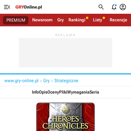




Newsroom
Gry
Rankingi
Listy
Recenzje
PREMIUM
www.gry-online.pl
Gry
Strategiczne


Info
Opis
Oceny
Pliki
Wymagania
Seria