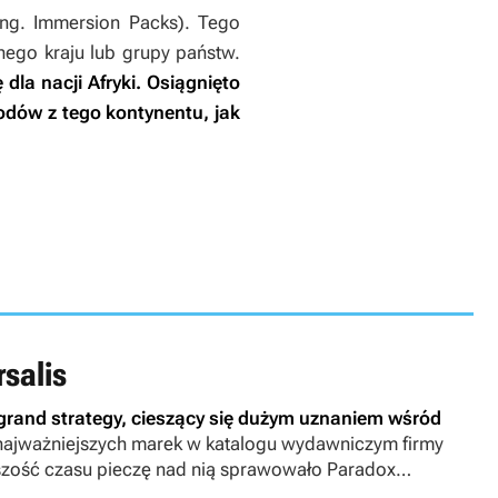
ang. Immersion Packs). Tego
nego kraju lub grupy państw.
la nacji Afryki. Osiągnięto
odów z tego kontynentu, jak
salis
grand strategy, cieszący się dużym uznaniem wśród
najważniejszych marek w katalogu wydawniczym firmy
kszość czasu pieczę nad nią sprawowało Paradox
0 roku opiekuje się nią zespół Paradox Tinto.