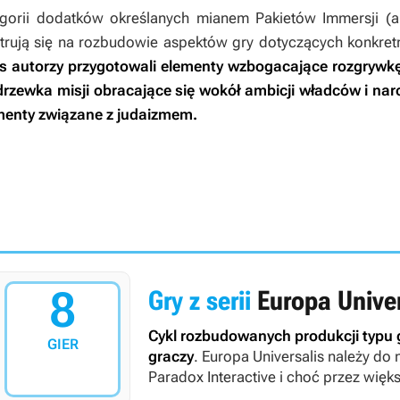
egorii dodatków określanych mianem Pakietów Immersji (
trują się na rozbudowie aspektów gry dotyczących konkret
s
autorzy przygotowali elementy wzbogacające rozgrywkę d
rzewka misji obracające się wokół ambicji władców i nar
ementy związane z judaizmem.
8
Gry z serii
Europa Univer
Cykl rozbudowanych produkcji typu 
GIER
graczy
.
Europa Universalis
należy do 
Paradox Interactive i choć przez wię
Development Studio, począwszy od 202