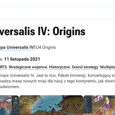
ersalis IV: Origins
pa Universalis IV
EU4 Origins
a:
11 listopada 2021
RTS
,
Strategiczne wojenne
,
Historyczne
,
Grand strategy
,
Multipla
ropa Universalis IV. Jest to tzw. Pakiet Immersji, koncertujący 
owadza masę nowych misji dla nacji z tego kontynentu, jak rów
 judaizmem.