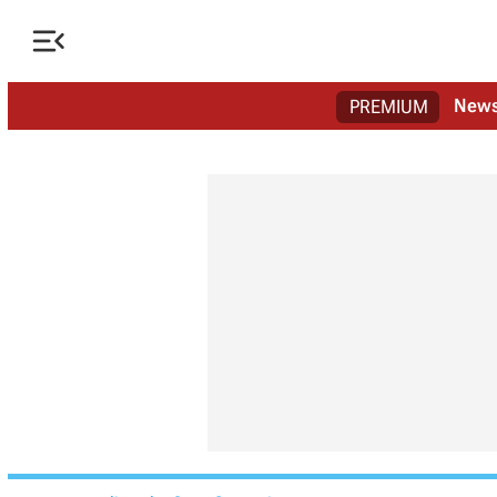

New
PREMIUM