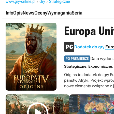
www.gry-online.pl
Gry
Strategiczne


Info
Opis
News
Oceny
Wymagania
Seria
Europa Univ
Dodatek do gry
Euro
Data wydani
PO PREMIERZE
Strategiczne
,
Ekonomiczne
,
Origins to dodatek do gry Eu
państw Afryki. Projekt wpr
nowe elementy związane z
