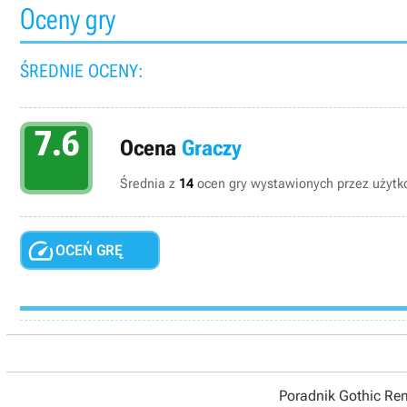
Oceny gry
ŚREDNIE OCENY:
7.6
Ocena
Graczy
Średnia z
14
ocen gry wystawionych przez użytko

OCEŃ GRĘ
Poradnik Gothic R