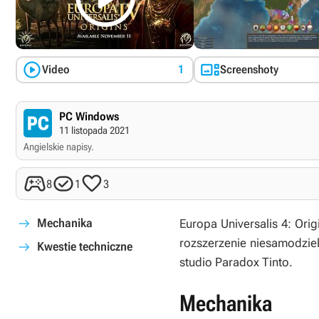


Video
1
Screenshoty
PC Windows
11 listopada 2021
Angielskie napisy.



8
1
3
Mechanika
Europa Universalis 4: Orig
rozszerzenie niesamodzi
Kwestie techniczne
studio Paradox Tinto.
Mechanika