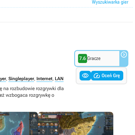
Wyszukiwarka gier

7.6
Gracze


Oceń Grę
yer
,
Singleplayer
,
Internet
,
LAN
się na rozbudowie rozgrywki dla
nież wzbogaca rozgrywkę o