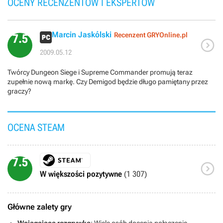
OCENY RECENZENTÓW I EKSPERTÓW
Marcin Jaskólski
Recenzent GRYOnline.pl
7.5

2009.05.12
Twórcy Dungeon Siege i Supreme Commander promują teraz
zupełnie nową markę. Czy Demigod będzie długo pamiętany przez
graczy?
OCENA STEAM
7.5

W większości pozytywne
(1 307)
Główne zalety gry
Wciągająca rozgrywka
: Wiele osób docenia połączenie