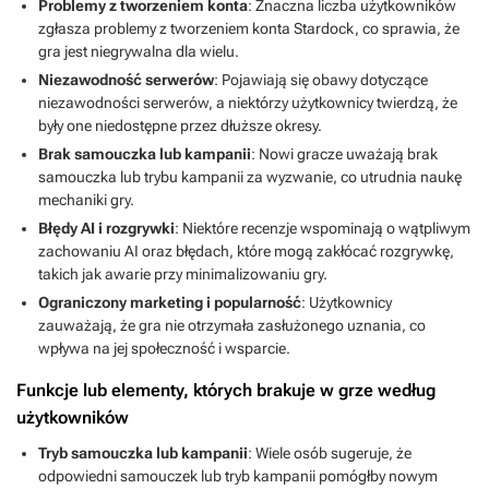
Problemy z tworzeniem konta
: Znaczna liczba użytkowników
zgłasza problemy z tworzeniem konta Stardock, co sprawia, że
gra jest niegrywalna dla wielu.
Niezawodność serwerów
: Pojawiają się obawy dotyczące
niezawodności serwerów, a niektórzy użytkownicy twierdzą, że
były one niedostępne przez dłuższe okresy.
Brak samouczka lub kampanii
: Nowi gracze uważają brak
samouczka lub trybu kampanii za wyzwanie, co utrudnia naukę
mechaniki gry.
Błędy AI i rozgrywki
: Niektóre recenzje wspominają o wątpliwym
zachowaniu AI oraz błędach, które mogą zakłócać rozgrywkę,
takich jak awarie przy minimalizowaniu gry.
Ograniczony marketing i popularność
: Użytkownicy
zauważają, że gra nie otrzymała zasłużonego uznania, co
wpływa na jej społeczność i wsparcie.
Funkcje lub elementy, których brakuje w grze według
użytkowników
Tryb samouczka lub kampanii
: Wiele osób sugeruje, że
odpowiedni samouczek lub tryb kampanii pomógłby nowym