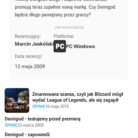
promują teraz zupełnie nową markę. Czy Demigod
będzie długo pamiętany przez graczy?
Jak recenzujemy
Recenzujący:
Platforma:
Marcin Jaskólski
PC Windows
Data recenzji:
12 maja 2009
Zmarnowana szansa, czyli jak Blizzard mógł
wydać League of Legends, ale się zagapił

OPINIE
16 maja 2015
21
Demigod - testujemy przed premierą
OPINIE
23 marca 2009
Demigod - zapowiedź