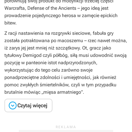
porównują swój produkt do modyfikcji trzeciej części
Warcrafta
,
Defense of the Ancients
– jego ideą jest
prowadzenie pojedynczego herosa w zamęcie epickich
bitew.
Z racji nastawienia na rozgrywki sieciowe, fabuła gry
została potraktowana po macoszemu – rzec nawet można,
iż zarys jej jest mniej niż szczątkowy. Ot, gracz jako
tytułowy Demigod czyli półbóg, siłą musi udowodnić swoją
pozycję w panteonie istot nadprzyrodzonych,
wykorzystując do tego celu zarówno swoje
ponadprzeciętne zdolności i umiejętności, jak również
pomoc zwykłych śmiertelników, czyli w tym przypadku
brutalnie mówiąc „mięsa armatniego”.

Czytaj więcej