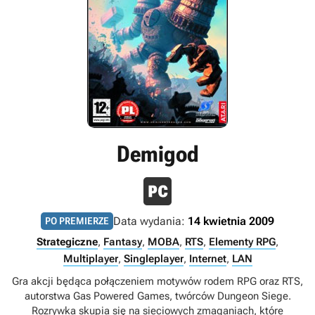
Demigod
Data wydania:
14 kwietnia 2009
PO PREMIERZE
Strategiczne
,
Fantasy
,
MOBA
,
RTS
,
Elementy RPG
,
Multiplayer
,
Singleplayer
,
Internet
,
LAN
Gra akcji będąca połączeniem motywów rodem RPG oraz RTS,
autorstwa Gas Powered Games, twórców Dungeon Siege.
Rozrywka skupia się na sieciowych zmaganiach, które