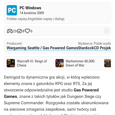
PC Windows
14 kwietnia 2009
Polskie napisy.
Angielskie napisy i dialogi.




23
8
6
Producent:
Wydawca:
Polski wydawc
Wargaming Seattle / Gas Powered Games
Stardock
CD Projekt 
Warcraft III: Reign of
Warhammer 40,000:
Chaos
Dawn of War
Demigod
to dynamiczna gra akcji, w którą wpleciono
elementy znane z gatunków RPG oraz RTS. Za jej
stworzenie odpowiedzialne jest studio
Gas Powered
Games
, znane z takich tytułów jak
Dungeon Siege
czy
Supreme Commander
. Rozgrywka została ukierunkowana
na sieciowe zmagania zespołowe, sami twórcy zaś