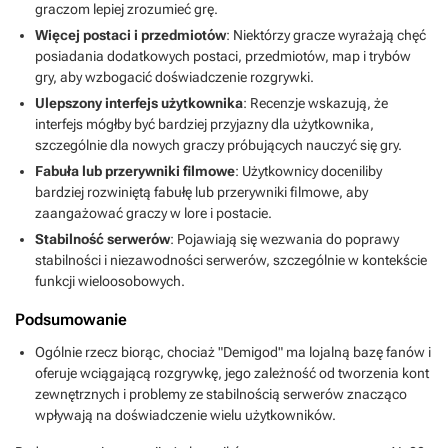
graczom lepiej zrozumieć grę.
Więcej postaci i przedmiotów
: Niektórzy gracze wyrażają chęć
posiadania dodatkowych postaci, przedmiotów, map i trybów
gry, aby wzbogacić doświadczenie rozgrywki.
Ulepszony interfejs użytkownika
: Recenzje wskazują, że
interfejs mógłby być bardziej przyjazny dla użytkownika,
szczególnie dla nowych graczy próbujących nauczyć się gry.
Fabuła lub przerywniki filmowe
: Użytkownicy doceniliby
bardziej rozwiniętą fabułę lub przerywniki filmowe, aby
zaangażować graczy w lore i postacie.
Stabilność serwerów
: Pojawiają się wezwania do poprawy
stabilności i niezawodności serwerów, szczególnie w kontekście
funkcji wieloosobowych.
Podsumowanie
Ogólnie rzecz biorąc, chociaż "Demigod" ma lojalną bazę fanów i
oferuje wciągającą rozgrywkę, jego zależność od tworzenia kont
zewnętrznych i problemy ze stabilnością serwerów znacząco
wpływają na doświadczenie wielu użytkowników.