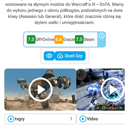
wzorowano na słynnym modzie do Warcraft’a III – DoTA. Mamy
do wyboru jednego z ośmiu półbogów, podzielonych na dwie
klasy (Assassin lub General), które dość znacznie różnią się
stylem walki i umiejętnościami.

7.5
6.8
7.5
GRYOnline
Gracze
Steam


Oceń Grę




tvgry
1
Video