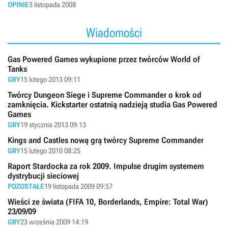
OPINIE
3 listopada 2008
Wiadomości
Gas Powered Games wykupione przez twórców World of
Tanks
GRY
15 lutego 2013 09:11
Twórcy Dungeon Siege i Supreme Commander o krok od
zamknięcia. Kickstarter ostatnią nadzieją studia Gas Powered
Games
GRY
19 stycznia 2013 09:13
Kings and Castles nową grą twórcy Supreme Commander
GRY
15 lutego 2010 08:25
Raport Stardocka za rok 2009. Impulse drugim systemem
dystrybucji sieciowej
POZOSTAŁE
19 listopada 2009 09:57
Wieści ze świata (FIFA 10, Borderlands, Empire: Total War)
23/09/09
GRY
23 września 2009 14:19