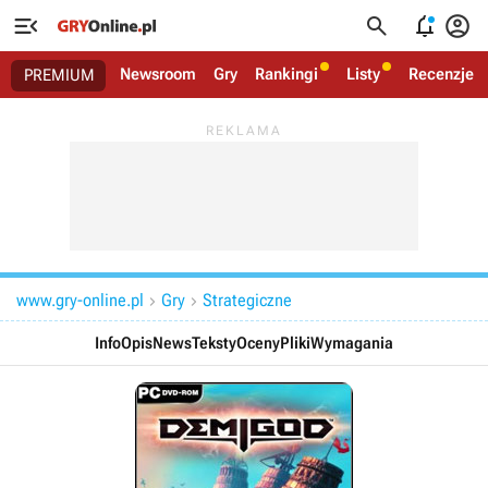




Newsroom
Gry
Rankingi
Listy
Recenzje
PREMIUM
www.gry-online.pl
Gry
Strategiczne


Info
Opis
News
Teksty
Oceny
Pliki
Wymagania