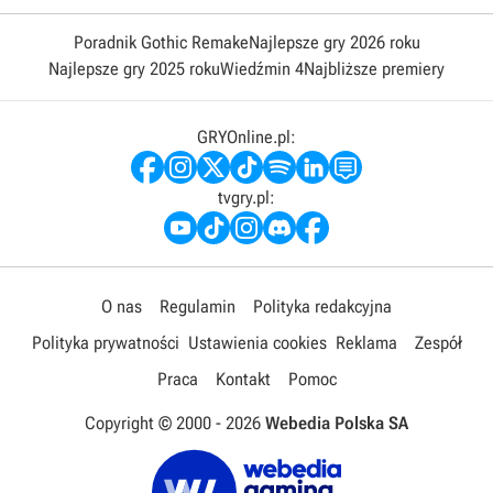
Poradnik Gothic Remake
Najlepsze gry 2026 roku
Najlepsze gry 2025 roku
Wiedźmin 4
Najbliższe premiery
GRYOnline.pl:
tvgry.pl:
O nas
Regulamin
Polityka redakcyjna
Polityka prywatności
Ustawienia cookies
Reklama
Zespół
Praca
Kontakt
Pomoc
Copyright © 2000 -
2026
Webedia Polska SA