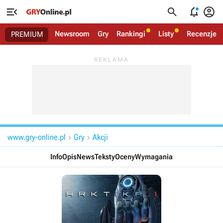




Newsroom
Gry
Rankingi
Listy
Recenzje
PREMIUM
www.gry-online.pl
Gry
Akcji


Info
Opis
News
Teksty
Oceny
Wymagania