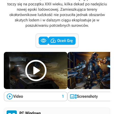
toczy się na początku XXII wieku, kilka dekad po nadejściu
nowej epoki lodowcowej. Zamieszkująca tereny
okołorównikowe ludzkość nie porzuciła jednak obszarów
skutych lodem i w dalszym ciągu eksploatuje je w
poszukiwaniu potrzebnych surowców.


Oceń Grę



Video
1
Screenshoty
PC Windows