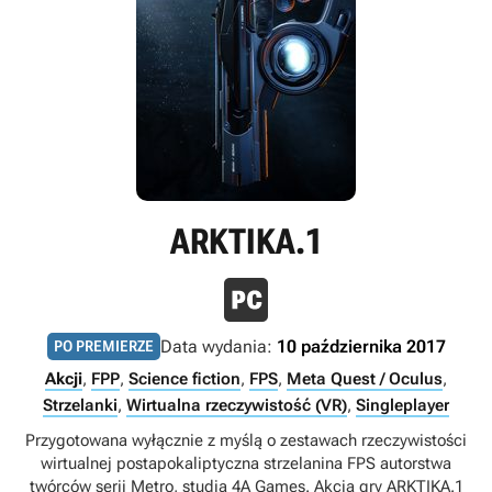
ARKTIKA.1
Data wydania:
10 października 2017
PO PREMIERZE
Akcji
,
FPP
,
Science fiction
,
FPS
,
Meta Quest / Oculus
,
Strzelanki
,
Wirtualna rzeczywistość (VR)
,
Singleplayer
Przygotowana wyłącznie z myślą o zestawach rzeczywistości
wirtualnej postapokaliptyczna strzelanina FPS autorstwa
twórców serii Metro, studia 4A Games. Akcja gry ARKTIKA.1