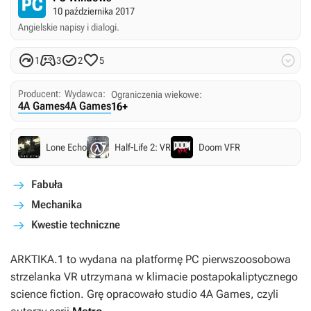
10 października 2017
Angielskie napisy i dialogi.





1
3
2
5
Producent:
Wydawca:
Ograniczenia wiekowe:
4A Games
4A Games
16+
Lone Echo
Half-Life 2: VR
Doom VFR
Fabuła
Mechanika
Kwestie techniczne
ARKTIKA.1
to wydana na platformę PC pierwszoosobowa
strzelanka VR utrzymana w klimacie postapokaliptycznego
science fiction. Grę opracowało studio 4A Games, czyli