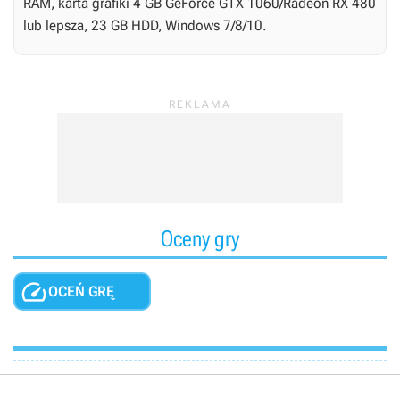
RAM, karta grafiki 4 GB GeForce GTX 1060/Radeon RX 480
lub lepsza, 23 GB HDD, Windows 7/8/10.
Oceny gry

OCEŃ GRĘ