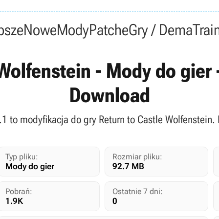
psze
Nowe
Mody
Patche
Gry / Dema
Trai
Wolfenstein - Mody do gier 
Download
.1 to modyfikacja do gry Return to Castle Wolfenstein.
Typ pliku:
Rozmiar pliku:
Mody do gier
92.7 MB
Pobrań:
Ostatnie 7 dni:
1.9K
0