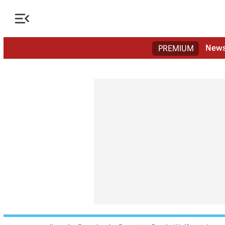

New
PREMIUM