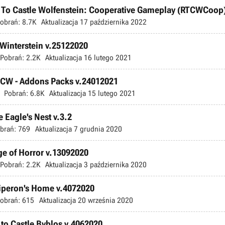
n To Castle Wolfenstein: Cooperative Gameplay (RTCWCoop)
obrań:
8.7K
Aktualizacja
17 października 2022
 Winterstein v.25122020
Pobrań:
2.2K
Aktualizacja
16 lutego 2021
RTCW - Addons Packs v.24012021
Pobrań:
6.8K
Aktualizacja
15 lutego 2021
e Eagle's Nest v.3.2
brań:
769
Aktualizacja
7 grudnia 2020
ge of Horror v.13092020
Pobrań:
2.2K
Aktualizacja
3 października 2020
Hiperon's Home v.4072020
obrań:
615
Aktualizacja
20 września 2020
 to Castle Byblos v.4062020