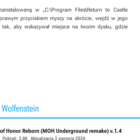
ainstalowaną w „C:\Program Files\Return to Castle
nij prawym przyciskiem myszy na skrócie, wejdź w jego
o tak, aby wskazywał miejsce na twoim dysku, gdzie
 Wolfenstein
l of Honor Reborn (MOH Underground remake) v.1.4
Pobrań:
3.8K
Aktualizacja
3 sierpnia 2026