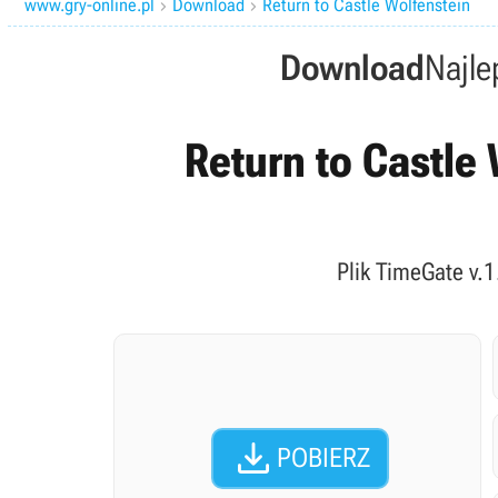
www.gry-online.pl
Download
Return to Castle Wolfenstein


Download
Najle
Return to Castle 
Plik TimeGate v.1

POBIERZ