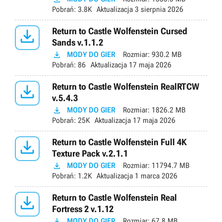
Pobrań:
3.8K
Aktualizacja
3 sierpnia 2026

Return to Castle Wolfenstein Cursed
Sands v.1.1.2

MODY DO GIER
Rozmiar:
930.2 MB
Pobrań:
86
Aktualizacja
17 maja 2026

Return to Castle Wolfenstein RealRTCW
v.5.4.3

MODY DO GIER
Rozmiar:
1826.2 MB
Pobrań:
25K
Aktualizacja
17 maja 2026

Return to Castle Wolfenstein Full 4K
Texture Pack v.2.1.1

MODY DO GIER
Rozmiar:
11794.7 MB
Pobrań:
1.2K
Aktualizacja
1 marca 2026

Return to Castle Wolfenstein Real
Fortress 2 v.1.12

MODY DO GIER
Rozmiar:
67.8 MB