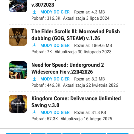
v.8072023

MODY DO GIER
Rozmiar:
4.3 MB
Pobrań:
316.3K
Aktualizacja
3 lipca 2024
The Elder Scrolls III: Morrowind Polish
dubbing (GOG, STEAM) v.1.26

MODY DO GIER
Rozmiar:
1869.6 MB
Pobrań:
7K
Aktualizacja
30 listopada 2023
Need for Speed: Underground 2
Widescreen Fix v.22042026

MODY DO GIER
Rozmiar:
8.2 MB
Pobrań:
446.3K
Aktualizacja
22 kwietnia 2026
Kingdom Come: Deliverance Unlimited
Saving v.3.0

MODY DO GIER
Rozmiar:
31.3 KB
Pobrań:
57.3K
Aktualizacja
16 lutego 2025