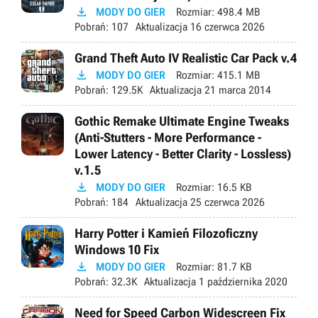

MODY DO GIER
Rozmiar:
498.4 MB
Pobrań:
107
Aktualizacja
16 czerwca 2026
Grand Theft Auto IV Realistic Car Pack v.4

MODY DO GIER
Rozmiar:
415.1 MB
Pobrań:
129.5K
Aktualizacja
21 marca 2014
Gothic Remake Ultimate Engine Tweaks
(Anti-Stutters - More Performance -
Lower Latency - Better Clarity - Lossless)
v.1.5

MODY DO GIER
Rozmiar:
16.5 KB
Pobrań:
184
Aktualizacja
25 czerwca 2026
Harry Potter i Kamień Filozoficzny
Windows 10 Fix

MODY DO GIER
Rozmiar:
81.7 KB
Pobrań:
32.3K
Aktualizacja
1 października 2020
Need for Speed Carbon Widescreen Fix