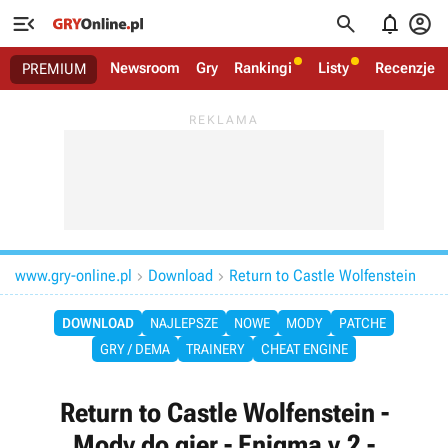




Newsroom
Gry
Rankingi
Listy
Recenzje
PREMIUM
www.gry-online.pl
Download
Return to Castle Wolfenstein


DOWNLOAD
NAJLEPSZE
NOWE
MODY
PATCHE
GRY / DEMA
TRAINERY
CHEAT ENGINE
Return to Castle Wolfenstein -
Mody do gier - Enigma v.2 -