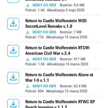

MODY DO GIER
Rozmiar:
9.6 MB
Pobrań:
1.6K
Aktualizacja
3 maja 2020

Return to Castle Wolfenstein W3D
SecretLevel Remake v.1.0

MODY DO GIER
Rozmiar:
7 MB
Pobrań:
776
Aktualizacja
15 marca 2020

Return to Castle Wolfenstein RTCW:
American Civil War v.2.4

MODY DO GIER
Rozmiar:
917 MB
Pobrań:
1.5K
Aktualizacja
15 marca 2020

Return to Castle Wolfenstein Alone at
War 1-5 v.1.1

MODY DO GIER
Rozmiar:
62.4 MB
Pobrań:
604
Aktualizacja
15 marca 2020

Return to Castle Wolfenstein RTWC SP
Beach Invasion v.1.1.2