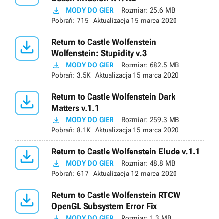

MODY DO GIER
Rozmiar:
25.6 MB
Pobrań:
715
Aktualizacja
15 marca 2020

Return to Castle Wolfenstein
Wolfenstein: Stupidity v.3

MODY DO GIER
Rozmiar:
682.5 MB
Pobrań:
3.5K
Aktualizacja
15 marca 2020

Return to Castle Wolfenstein Dark
Matters v.1.1

MODY DO GIER
Rozmiar:
259.3 MB
Pobrań:
8.1K
Aktualizacja
15 marca 2020

Return to Castle Wolfenstein Elude v.1.1

MODY DO GIER
Rozmiar:
48.8 MB
Pobrań:
617
Aktualizacja
12 marca 2020

Return to Castle Wolfenstein RTCW
OpenGL Subsystem Error Fix

MODY DO GIER
Rozmiar:
1.3 MB