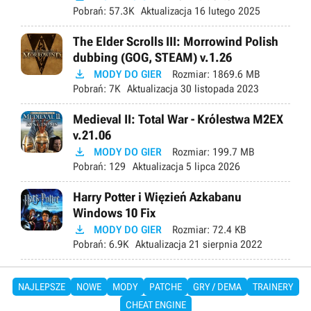
Pobrań:
57.3K
Aktualizacja
16 lutego 2025
The Elder Scrolls III: Morrowind Polish
dubbing (GOG, STEAM) v.1.26

MODY DO GIER
Rozmiar:
1869.6 MB
Pobrań:
7K
Aktualizacja
30 listopada 2023
Medieval II: Total War - Królestwa M2EX
v.21.06

MODY DO GIER
Rozmiar:
199.7 MB
Pobrań:
129
Aktualizacja
5 lipca 2026
Harry Potter i Więzień Azkabanu
Windows 10 Fix

MODY DO GIER
Rozmiar:
72.4 KB
Pobrań:
6.9K
Aktualizacja
21 sierpnia 2022
NAJLEPSZE
NOWE
MODY
PATCHE
GRY / DEMA
TRAINERY
CHEAT ENGINE