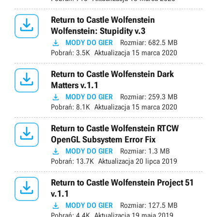

Return to Castle Wolfenstein
Wolfenstein: Stupidity v.3

MODY DO GIER
Rozmiar:
682.5 MB
Pobrań:
3.5K
Aktualizacja
15 marca 2020

Return to Castle Wolfenstein Dark
Matters v.1.1

MODY DO GIER
Rozmiar:
259.3 MB
Pobrań:
8.1K
Aktualizacja
15 marca 2020

Return to Castle Wolfenstein RTCW
OpenGL Subsystem Error Fix

MODY DO GIER
Rozmiar:
1.3 MB
Pobrań:
13.7K
Aktualizacja
20 lipca 2019

Return to Castle Wolfenstein Project 51
v.1.1

MODY DO GIER
Rozmiar:
127.5 MB
Pobrań:
4.4K
Aktualizacja
19 maja 2019