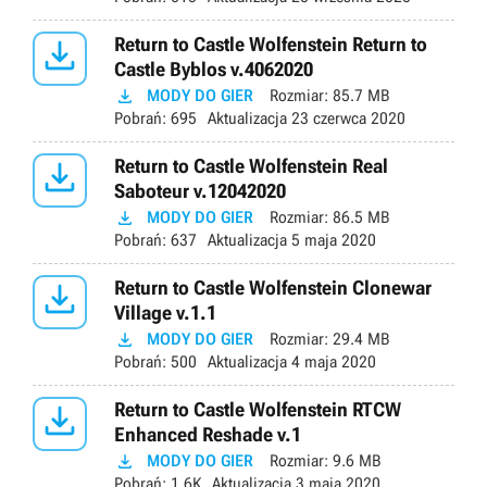

Return to Castle Wolfenstein Return to
Castle Byblos v.4062020

MODY DO GIER
Rozmiar:
85.7 MB
Pobrań:
695
Aktualizacja
23 czerwca 2020

Return to Castle Wolfenstein Real
Saboteur v.12042020

MODY DO GIER
Rozmiar:
86.5 MB
Pobrań:
637
Aktualizacja
5 maja 2020

Return to Castle Wolfenstein Clonewar
Village v.1.1

MODY DO GIER
Rozmiar:
29.4 MB
Pobrań:
500
Aktualizacja
4 maja 2020

Return to Castle Wolfenstein RTCW
Enhanced Reshade v.1

MODY DO GIER
Rozmiar:
9.6 MB
Pobrań:
1.6K
Aktualizacja
3 maja 2020