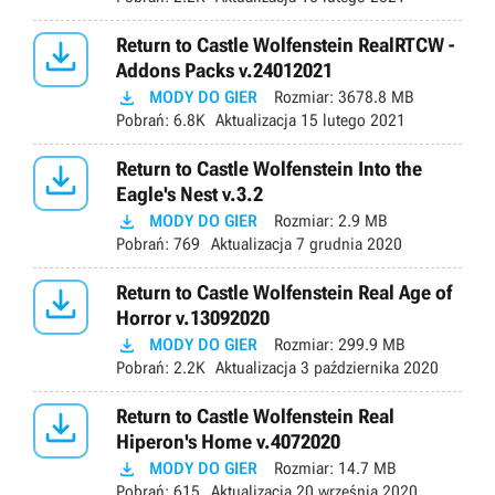

Return to Castle Wolfenstein RealRTCW -
Addons Packs v.24012021

MODY DO GIER
Rozmiar:
3678.8 MB
Pobrań:
6.8K
Aktualizacja
15 lutego 2021

Return to Castle Wolfenstein Into the
Eagle's Nest v.3.2

MODY DO GIER
Rozmiar:
2.9 MB
Pobrań:
769
Aktualizacja
7 grudnia 2020

Return to Castle Wolfenstein Real Age of
Horror v.13092020

MODY DO GIER
Rozmiar:
299.9 MB
Pobrań:
2.2K
Aktualizacja
3 października 2020

Return to Castle Wolfenstein Real
Hiperon's Home v.4072020

MODY DO GIER
Rozmiar:
14.7 MB
Pobrań:
615
Aktualizacja
20 września 2020