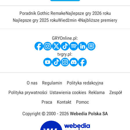
Poradnik Gothic Remake
Najlepsze gry 2026 roku
Najlepsze gry 2025 roku
Wiedźmin 4
Najbliższe premiery
GRYOnline.pl:
tvgry.pl:
O nas
Regulamin
Polityka redakcyjna
Polityka prywatności
Ustawienia cookies
Reklama
Zespół
Praca
Kontakt
Pomoc
Copyright © 2000 -
2026
Webedia Polska SA