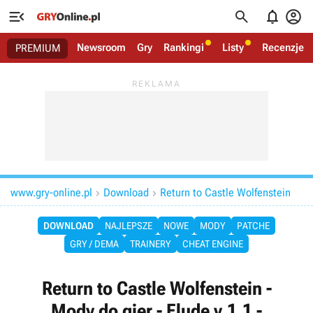




Newsroom
Gry
Rankingi
Listy
Recenzje
PREMIUM
www.gry-online.pl
Download
Return to Castle Wolfenstein


DOWNLOAD
NAJLEPSZE
NOWE
MODY
PATCHE
GRY / DEMA
TRAINERY
CHEAT ENGINE
Return to Castle Wolfenstein -
Mody do gier - Elude v.1.1 -