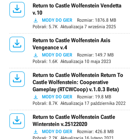

Return to Castle Wolfenstein Vendetta
v.10

MODY DO GIER
Rozmiar:
1876.8 MB
Pobrań:
5.7K
Aktualizacja
7 września 2025

Return to Castle Wolfenstein Axis
Vengeance v.4

MODY DO GIER
Rozmiar:
149.7 MB
Pobrań:
1.6K
Aktualizacja
10 maja 2023

Return to Castle Wolfenstein Return To
Castle Wolfenstein: Cooperative
Gameplay (RTCWCoop) v.1.0.3 Beta)

MODY DO GIER
Rozmiar:
19.8 MB
Pobrań:
8.7K
Aktualizacja
17 października 2022

Return to Castle Wolfenstein Castle
Winterstein v.25122020

MODY DO GIER
Rozmiar:
426.8 MB
Pobrań:
2.2K
Aktualizacja
16 lutego 2021