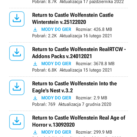
Pobrań:
8.7K
Aktualizacja
17 października 2022

Return to Castle Wolfenstein Castle
Winterstein v.25122020

MODY DO GIER
Rozmiar:
426.8 MB
Pobrań:
2.2K
Aktualizacja
16 lutego 2021

Return to Castle Wolfenstein RealRTCW -
Addons Packs v.24012021

MODY DO GIER
Rozmiar:
3678.8 MB
Pobrań:
6.8K
Aktualizacja
15 lutego 2021

Return to Castle Wolfenstein Into the
Eagle's Nest v.3.2

MODY DO GIER
Rozmiar:
2.9 MB
Pobrań:
769
Aktualizacja
7 grudnia 2020

Return to Castle Wolfenstein Real Age of
Horror v.13092020

MODY DO GIER
Rozmiar:
299.9 MB