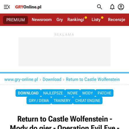




Newsroom
Gry
Rankingi
Listy
Recenzje
PREMIUM
www.gry-online.pl
Download
Return to Castle Wolfenstein


DOWNLOAD
NAJLEPSZE
NOWE
MODY
PATCHE
GRY / DEMA
TRAINERY
CHEAT ENGINE
Return to Castle Wolfenstein -
Mody do gier - Operation Evil Eye -