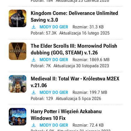
Pobrań:
184
Aktualizacja
25 czerwca 2026
Kingdom Come: Deliverance Unlimited
Saving v.3.0

MODY DO GIER
Rozmiar:
31.3 KB
Pobrań:
57.3K
Aktualizacja
16 lutego 2025
The Elder Scrolls III: Morrowind Polish
dubbing (GOG, STEAM) v.1.26

MODY DO GIER
Rozmiar:
1869.6 MB
Pobrań:
7K
Aktualizacja
30 listopada 2023
Medieval II: Total War - Królestwa M2EX
v.21.06

MODY DO GIER
Rozmiar:
199.7 MB
Pobrań:
129
Aktualizacja
5 lipca 2026
Harry Potter i Więzień Azkabanu
Windows 10 Fix

MODY DO GIER
Rozmiar:
72.4 KB