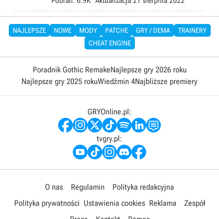
Pobrań:
6.9K
Aktualizacja
21 sierpnia 2022
NAJLEPSZE
NOWE
MODY
PATCHE
GRY / DEMA
TRAINERY
CHEAT ENGINE
Poradnik Gothic Remake
Najlepsze gry 2026 roku
Najlepsze gry 2025 roku
Wiedźmin 4
Najbliższe premiery
GRYOnline.pl:
tvgry.pl:
O nas
Regulamin
Polityka redakcyjna
Polityka prywatności
Ustawienia cookies
Reklama
Zespół