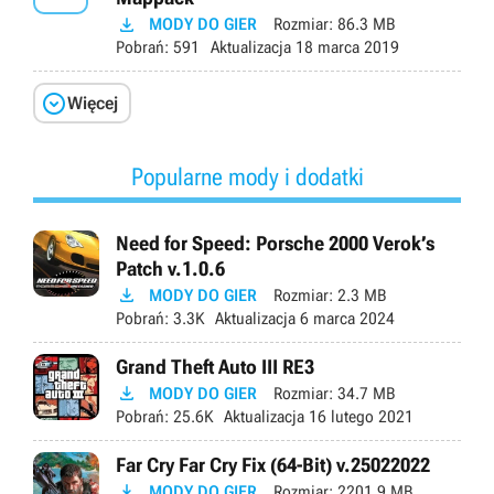

MODY DO GIER
Rozmiar:
86.3 MB
Pobrań:
591
Aktualizacja
18 marca 2019

Więcej
Popularne mody i dodatki
Need for Speed: Porsche 2000 Verok’s
Patch v.1.0.6

MODY DO GIER
Rozmiar:
2.3 MB
Pobrań:
3.3K
Aktualizacja
6 marca 2024
Grand Theft Auto III RE3

MODY DO GIER
Rozmiar:
34.7 MB
Pobrań:
25.6K
Aktualizacja
16 lutego 2021
Far Cry Far Cry Fix (64-Bit) v.25022022

MODY DO GIER
Rozmiar:
2201.9 MB