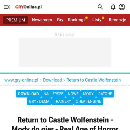




Newsroom
Gry
Rankingi
Listy
Recenzje
PREMIUM
www.gry-online.pl
Download
Return to Castle Wolfenstein


DOWNLOAD
NAJLEPSZE
NOWE
MODY
PATCHE
GRY / DEMA
TRAINERY
CHEAT ENGINE
Return to Castle Wolfenstein -
Mody do gier - Real Age of Horror