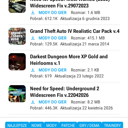
Widescreen Fix v.29072023

MODY DO GIER
Rozmiar:
1.6 MB
Pobrań:
612.1K
Aktualizacja
6 grudnia 2023
Grand Theft Auto IV Realistic Car Pack v.4

MODY DO GIER
Rozmiar:
415.1 MB
Pobrań:
129.5K
Aktualizacja
21 marca 2014
Darkest Dungeon More XP Gold and
Heirlooms v.1

MODY DO GIER
Rozmiar:
2.1 KB
Pobrań:
619
Aktualizacja
23 lutego 2022
Need for Speed: Underground 2
Widescreen Fix v.22042026

MODY DO GIER
Rozmiar:
8.2 MB
Pobrań:
446.3K
Aktualizacja
22 kwietnia 2026
NAJLEPSZE
NOWE
MODY
PATCHE
GRY / DEMA
TRAINERY