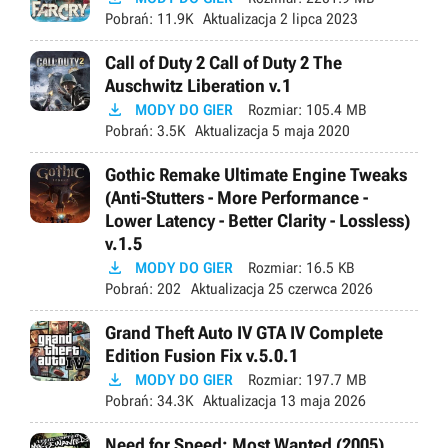
Pobrań:
11.9K
Aktualizacja
2 lipca 2023
Call of Duty 2 Call of Duty 2 The
Auschwitz Liberation v.1

MODY DO GIER
Rozmiar:
105.4 MB
Pobrań:
3.5K
Aktualizacja
5 maja 2020
Gothic Remake Ultimate Engine Tweaks
(Anti-Stutters - More Performance -
Lower Latency - Better Clarity - Lossless)
v.1.5

MODY DO GIER
Rozmiar:
16.5 KB
Pobrań:
202
Aktualizacja
25 czerwca 2026
Grand Theft Auto IV GTA IV Complete
Edition Fusion Fix v.5.0.1

MODY DO GIER
Rozmiar:
197.7 MB
Pobrań:
34.3K
Aktualizacja
13 maja 2026
Need for Speed: Most Wanted (2005)