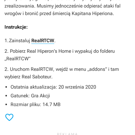
zrealizowania. Musimy jednocześnie odpierać ataki fal
wrogów i bronić przed śmiercią Kapitana Hiperiona.
Instrukcje:
1.Zainstaluj
RealRTCW
.
2. Pobierz
Real Hiperon's Home
i wypakuj do folderu
„RealRTCW”
2. Uruchom
RealRTCW
, wejdź w menu „addons” i tam
wybierz
Real Saboteur
.
Ostatnia aktualizacja: 20 września 2020
Gatunek: Gra Akcji
Rozmiar pliku: 14.7 MB
