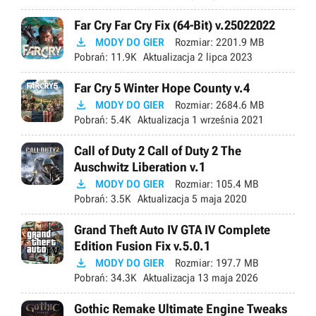
Far Cry Far Cry Fix (64-Bit) v.25022022

MODY DO GIER
Rozmiar:
2201.9 MB
Pobrań:
11.9K
Aktualizacja
2 lipca 2023
Far Cry 5 Winter Hope County v.4

MODY DO GIER
Rozmiar:
2684.6 MB
Pobrań:
5.4K
Aktualizacja
1 września 2021
Call of Duty 2 Call of Duty 2 The
Auschwitz Liberation v.1

MODY DO GIER
Rozmiar:
105.4 MB
Pobrań:
3.5K
Aktualizacja
5 maja 2020
Grand Theft Auto IV GTA IV Complete
Edition Fusion Fix v.5.0.1

MODY DO GIER
Rozmiar:
197.7 MB
Pobrań:
34.3K
Aktualizacja
13 maja 2026
Gothic Remake Ultimate Engine Tweaks