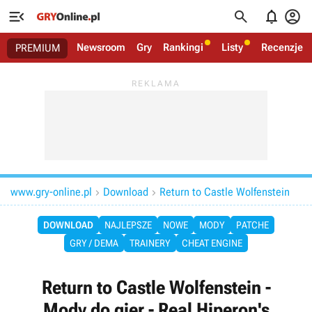




Newsroom
Gry
Rankingi
Listy
Recenzje
PREMIUM
www.gry-online.pl
Download
Return to Castle Wolfenstein


DOWNLOAD
NAJLEPSZE
NOWE
MODY
PATCHE
GRY / DEMA
TRAINERY
CHEAT ENGINE
Return to Castle Wolfenstein -
Mody do gier - Real Hiperon's