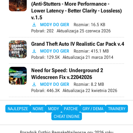
(Anti-Stutters - More Performance -
Lower Latency - Better Clarity - Lossless)
v.1.5

MODY DO GIER
Rozmiar:
16.5 KB
Pobrań:
202
Aktualizacja
25 czerwca 2026
Grand Theft Auto IV Realistic Car Pack v.4

MODY DO GIER
Rozmiar:
415.1 MB
Pobrań:
129.5K
Aktualizacja
21 marca 2014
Need for Speed: Underground 2
Widescreen Fix v.22042026

MODY DO GIER
Rozmiar:
8.2 MB
Pobrań:
446.3K
Aktualizacja
22 kwietnia 2026
NAJLEPSZE
NOWE
MODY
PATCHE
GRY / DEMA
TRAINERY
CHEAT ENGINE
Poradnik Gothic Remake
Najlepsze gry 2026 roku