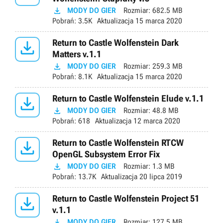

MODY DO GIER
Rozmiar:
682.5 MB
Pobrań:
3.5K
Aktualizacja
15 marca 2020

Return to Castle Wolfenstein Dark
Matters v.1.1

MODY DO GIER
Rozmiar:
259.3 MB
Pobrań:
8.1K
Aktualizacja
15 marca 2020

Return to Castle Wolfenstein Elude v.1.1

MODY DO GIER
Rozmiar:
48.8 MB
Pobrań:
618
Aktualizacja
12 marca 2020

Return to Castle Wolfenstein RTCW
OpenGL Subsystem Error Fix

MODY DO GIER
Rozmiar:
1.3 MB
Pobrań:
13.7K
Aktualizacja
20 lipca 2019

Return to Castle Wolfenstein Project 51
v.1.1

MODY DO GIER
Rozmiar:
127.5 MB