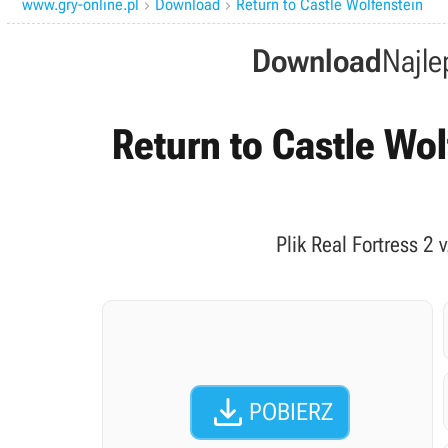
www.gry-online.pl
Download
Return to Castle Wolfenstein


Download
Najle
Return to Castle Wolf
Plik Real Fortress 2 

POBIERZ