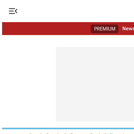

New
PREMIUM