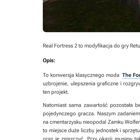
Real Fortress 2
to modyfikacja do gry
Retu
Opis:
To konwersja klasycznego moda
The For
uzbrojenie, ulepszenia graficzne i rozgr
ten projekt.
Natomiast sama zawartość pozostała b
pojedynczego gracza. Naszym zadaniem j
na cmentarzysku nieopodal Zamku Wolfenst
to miejsce duże liczby jednostek i sprzęt
oraz je zniszczyć. Przy okazji musimy t