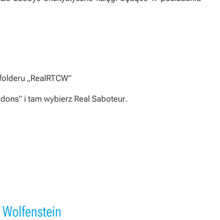
 folderu „RealRTCW”
dons” i tam wybierz
Real Saboteur
.
 Wolfenstein