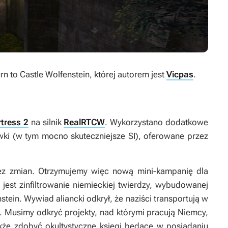
rn to Castle Wolfenstein
, której autorem jest
Vicpas
.
tress 2
na silnik
RealRTCW
. Wykorzystano dodatkowe
ywki (w tym mocno skuteczniejsze SI), oferowane przez
ez zmian. Otrzymujemy więc nową mini-kampanię dla
est zinfiltrowanie niemieckiej twierdzy, wybudowanej
ein. Wywiad aliancki odkrył, że naziści transportują w
u. Musimy odkryć projekty, nad którymi pracują Niemcy,
akże zdobyć okultystyczne księgi będące w posiadaniu