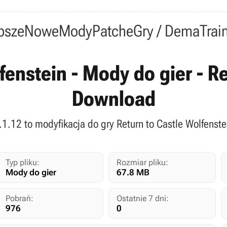
psze
Nowe
Mody
Patche
Gry / Dema
Trai
enstein - Mody do gier - Re
Download
v.1.12 to modyfikacja do gry Return to Castle Wolfenst
Typ pliku:
Rozmiar pliku:
Mody do gier
67.8 MB
Pobrań:
Ostatnie 7 dni:
976
0