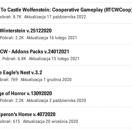
n To Castle Wolfenstein: Cooperative Gameplay (RTCWCoop)
obrań:
8.7K
Aktualizacja
17 października 2022
 Winterstein v.25122020
Pobrań:
2.2K
Aktualizacja
16 lutego 2021
RTCW - Addons Packs v.24012021
Pobrań:
6.8K
Aktualizacja
15 lutego 2021
e Eagle's Nest v.3.2
brań:
769
Aktualizacja
7 grudnia 2020
ge of Horror v.13092020
Pobrań:
2.2K
Aktualizacja
3 października 2020
Hiperon's Home v.4072020
obrań:
615
Aktualizacja
20 września 2020