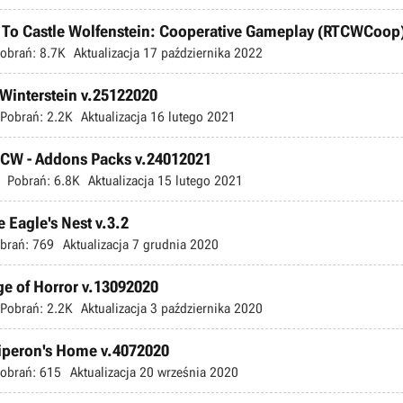
n To Castle Wolfenstein: Cooperative Gameplay (RTCWCoop)
obrań:
8.7K
Aktualizacja
17 października 2022
 Winterstein v.25122020
Pobrań:
2.2K
Aktualizacja
16 lutego 2021
RTCW - Addons Packs v.24012021
Pobrań:
6.8K
Aktualizacja
15 lutego 2021
e Eagle's Nest v.3.2
brań:
769
Aktualizacja
7 grudnia 2020
ge of Horror v.13092020
Pobrań:
2.2K
Aktualizacja
3 października 2020
Hiperon's Home v.4072020
obrań:
615
Aktualizacja
20 września 2020