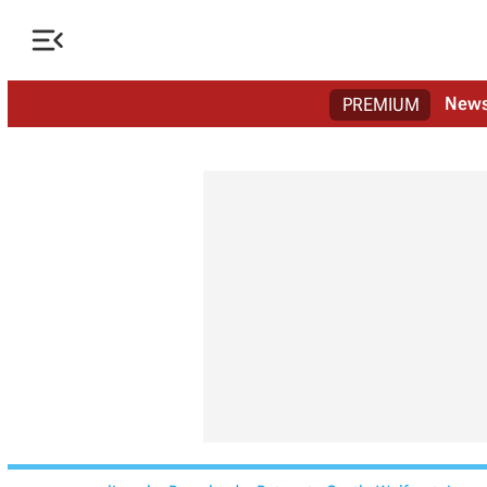

New
PREMIUM