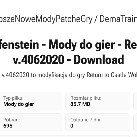
psze
Nowe
Mody
Patche
Gry / Dema
Trai
fenstein - Mody do gier - Re
v.4062020 - Download
s v.4062020 to modyfikacja do gry Return to Castle Wo
Typ pliku:
Rozmiar pliku:
Mody do gier
85.7 MB
Pobrań:
Ostatnie 7 dni:
695
0