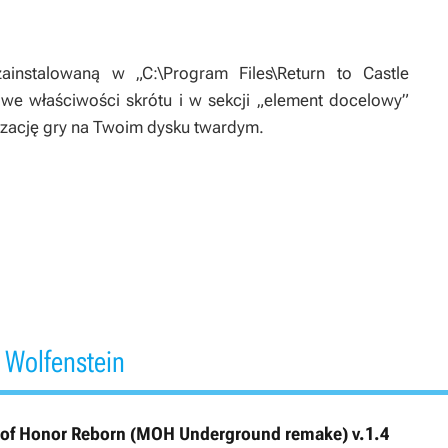
instalowaną w „C:\Program Files\Return to Castle
dź we właściwości skrótu i w sekcji „element docelowy”
lizację gry na Twoim dysku twardym.
 Wolfenstein
l of Honor Reborn (MOH Underground remake) v.1.4