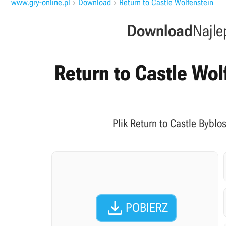
www.gry-online.pl
Download
Return to Castle Wolfenstein


Download
Najle
Return to Castle Wol
Plik Return to Castle Byblo

POBIERZ