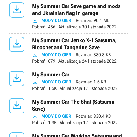

My Summer Car Save game and mods
and Ukrainian flag in garage

MODY DO GIER
Rozmiar:
90.1 MB
Pobrań:
456
Aktualizacja
30 listopada 2022

My Summer Car Jenko X-1 Satsuma,
Ricochet and Tangerine Save

MODY DO GIER
Rozmiar:
880.8 KB
Pobrań:
679
Aktualizacja
24 listopada 2022

My Summer Car

MODY DO GIER
Rozmiar:
1.6 KB
Pobrań:
1.5K
Aktualizacja
17 listopada 2022

My Summer Car The Shat (Satsuma
Save)

MODY DO GIER
Rozmiar:
830.4 KB
Pobrań:
1.3K
Aktualizacja
17 listopada 2022
My Summer Car Working Satsuma and