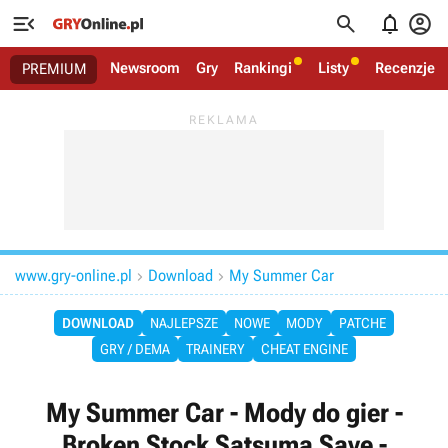




Newsroom
Gry
Rankingi
Listy
Recenzje
PREMIUM
www.gry-online.pl
Download
My Summer Car


DOWNLOAD
NAJLEPSZE
NOWE
MODY
PATCHE
GRY / DEMA
TRAINERY
CHEAT ENGINE
My Summer Car - Mody do gier -
Broken Stock Satsuma Save -