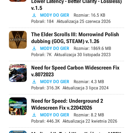
Lower Latency - Better Clarity - Lossless)
v.1.5

MODY DO GIER
Rozmiar:
16.5 KB
Pobrań:
184
Aktualizacja
25 czerwca 2026
The Elder Scrolls III: Morrowind Polish
dubbing (GOG, STEAM) v.1.26

MODY DO GIER
Rozmiar:
1869.6 MB
Pobrań:
7K
Aktualizacja
30 listopada 2023
Need for Speed Carbon Widescreen Fix
v.8072023

MODY DO GIER
Rozmiar:
4.3 MB
Pobrań:
316.3K
Aktualizacja
3 lipca 2024
Need for Speed: Underground 2
Widescreen Fix v.22042026

MODY DO GIER
Rozmiar:
8.2 MB
Pobrań:
446.3K
Aktualizacja
22 kwietnia 2026