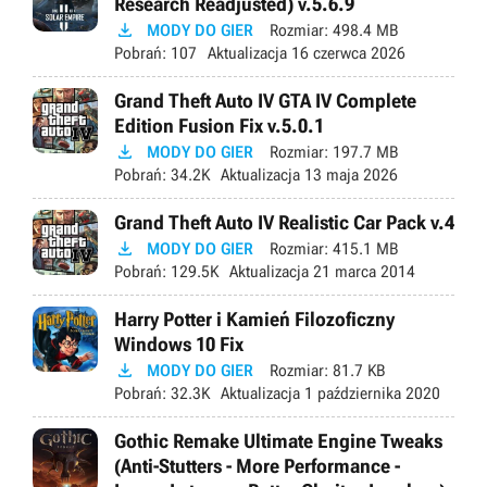
Research Readjusted) v.5.6.9

MODY DO GIER
Rozmiar:
498.4 MB
Pobrań:
107
Aktualizacja
16 czerwca 2026
Grand Theft Auto IV GTA IV Complete
Edition Fusion Fix v.5.0.1

MODY DO GIER
Rozmiar:
197.7 MB
Pobrań:
34.2K
Aktualizacja
13 maja 2026
Grand Theft Auto IV Realistic Car Pack v.4

MODY DO GIER
Rozmiar:
415.1 MB
Pobrań:
129.5K
Aktualizacja
21 marca 2014
Harry Potter i Kamień Filozoficzny
Windows 10 Fix

MODY DO GIER
Rozmiar:
81.7 KB
Pobrań:
32.3K
Aktualizacja
1 października 2020
Gothic Remake Ultimate Engine Tweaks
(Anti-Stutters - More Performance -