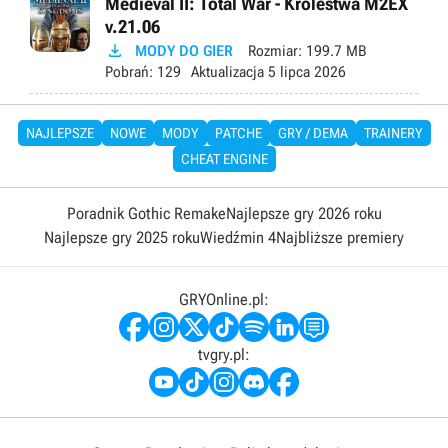
Medieval II: Total War - Królestwa M2EX
v.21.06

MODY DO GIER
Rozmiar:
199.7 MB
Pobrań:
129
Aktualizacja
5 lipca 2026
NAJLEPSZE
NOWE
MODY
PATCHE
GRY / DEMA
TRAINERY
CHEAT ENGINE
Poradnik Gothic Remake
Najlepsze gry 2026 roku
Najlepsze gry 2025 roku
Wiedźmin 4
Najbliższe premiery
GRYOnline.pl:
tvgry.pl: