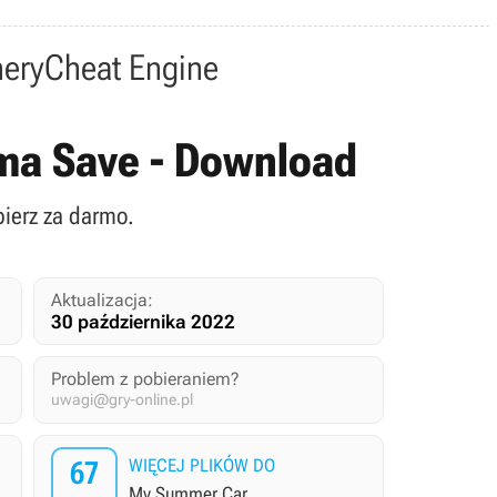
nery
Cheat Engine
uma Save - Download
bierz za darmo.
Aktualizacja:
30 października 2022
Problem z pobieraniem?
uwagi@gry-online.pl
67
WIĘCEJ PLIKÓW DO
My Summer Car