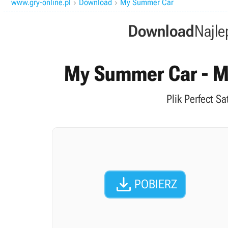
www.gry-online.pl
Download
My Summer Car


Download
Najle
My Summer Car - Mo
Plik Perfect S

POBIERZ