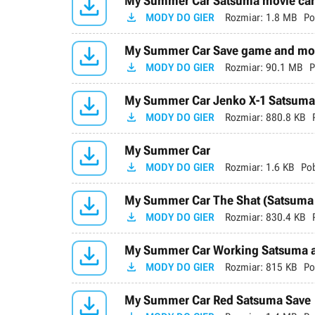

My Summer Car Satsuma movie car 

MODY DO GIER
Rozmiar:
1.8 MB
Po

My Summer Car Save game and mods

MODY DO GIER
Rozmiar:
90.1 MB
P

My Summer Car Jenko X-1 Satsuma,

MODY DO GIER
Rozmiar:
880.8 KB

My Summer Car

MODY DO GIER
Rozmiar:
1.6 KB
Po

My Summer Car The Shat (Satsuma

MODY DO GIER
Rozmiar:
830.4 KB

My Summer Car Working Satsuma a

MODY DO GIER
Rozmiar:
815 KB
Po

My Summer Car Red Satsuma Save