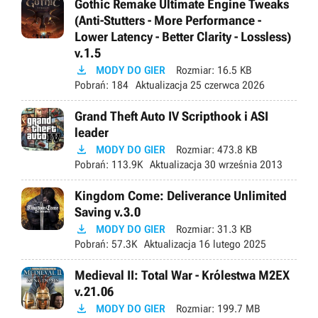
Gothic Remake Ultimate Engine Tweaks
(Anti-Stutters - More Performance -
Lower Latency - Better Clarity - Lossless)
v.1.5

MODY DO GIER
Rozmiar:
16.5 KB
Pobrań:
184
Aktualizacja
25 czerwca 2026
Grand Theft Auto IV Scripthook i ASI
leader

MODY DO GIER
Rozmiar:
473.8 KB
Pobrań:
113.9K
Aktualizacja
30 września 2013
Kingdom Come: Deliverance Unlimited
Saving v.3.0

MODY DO GIER
Rozmiar:
31.3 KB
Pobrań:
57.3K
Aktualizacja
16 lutego 2025
Medieval II: Total War - Królestwa M2EX
v.21.06

MODY DO GIER
Rozmiar:
199.7 MB