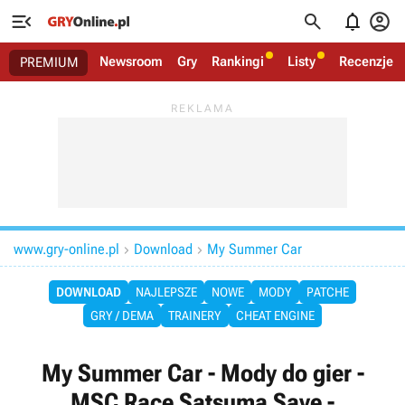




Newsroom
Gry
Rankingi
Listy
Recenzje
PREMIUM
www.gry-online.pl
Download
My Summer Car


DOWNLOAD
NAJLEPSZE
NOWE
MODY
PATCHE
GRY / DEMA
TRAINERY
CHEAT ENGINE
My Summer Car - Mody do gier -
MSC Race Satsuma Save -