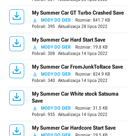

My Summer Car GT Turbo Crashed Save

MODY DO GIER
Rozmiar:
841.7 KB
Pobrań:
395
Aktualizacja
28 lipca 2022

My Summer Car Hard Start Save

MODY DO GIER
Rozmiar:
19.8 KB
Pobrań:
308
Aktualizacja
14 lipca 2022

My Summer Car FromJunkToRace Save

MODY DO GIER
Rozmiar:
824.9 KB
Pobrań:
340
Aktualizacja
14 lipca 2022

My Summer Car White stock Satsuma
Save

MODY DO GIER
Rozmiar:
31.5 KB
Pobrań:
935
Aktualizacja
14 lipca 2022

My Summer Car Hardcore Start Save

MODY DO GIER
Rozmiar:
19.5 KB