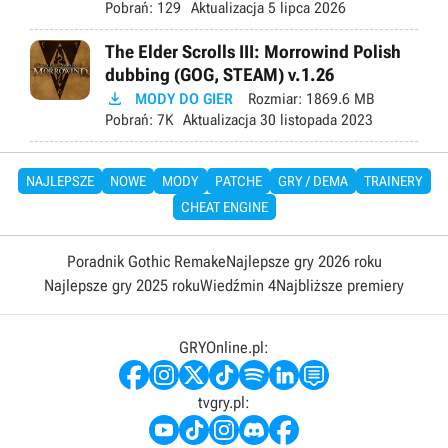
Pobrań:
129
Aktualizacja
5 lipca 2026
The Elder Scrolls III: Morrowind Polish
dubbing (GOG, STEAM) v.1.26

MODY DO GIER
Rozmiar:
1869.6 MB
Pobrań:
7K
Aktualizacja
30 listopada 2023
NAJLEPSZE
NOWE
MODY
PATCHE
GRY / DEMA
TRAINERY
CHEAT ENGINE
Poradnik Gothic Remake
Najlepsze gry 2026 roku
Najlepsze gry 2025 roku
Wiedźmin 4
Najbliższe premiery
GRYOnline.pl:
tvgry.pl: