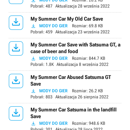

MODY DO GIER
Rozmiar:
20.2 KB
Pobrań:
487
Aktualizacja
28 września 2022

My Summer Car My Old Car Save

MODY DO GIER
Rozmiar:
69.8 KB
Pobrań:
459
Aktualizacja
23 września 2022

My Summer Car Save with Satsuma GT, a
case of beer and food

MODY DO GIER
Rozmiar:
844.7 KB
Pobrań:
1.8K
Aktualizacja
8 września 2022

My Summer Car Abused Satsuma GT
Save

MODY DO GIER
Rozmiar:
26.2 KB
Pobrań:
803
Aktualizacja
26 sierpnia 2022

My Summer Car Satsuma in the landfill
Save

MODY DO GIER
Rozmiar:
948.6 KB
Pobrań:
301
Aktualizacja
28 lipca 2022