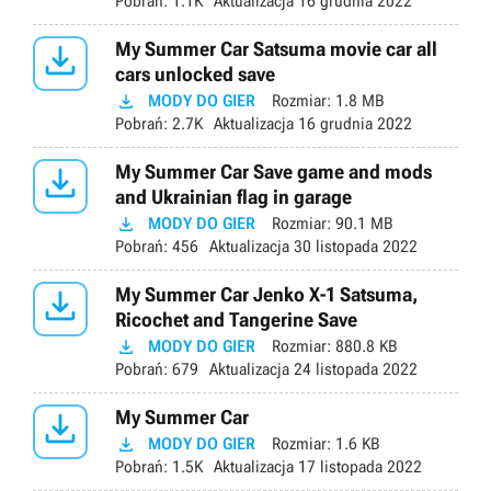
Pobrań:
1.1K
Aktualizacja
16 grudnia 2022

My Summer Car Satsuma movie car all
cars unlocked save

MODY DO GIER
Rozmiar:
1.8 MB
Pobrań:
2.7K
Aktualizacja
16 grudnia 2022

My Summer Car Save game and mods
and Ukrainian flag in garage

MODY DO GIER
Rozmiar:
90.1 MB
Pobrań:
456
Aktualizacja
30 listopada 2022

My Summer Car Jenko X-1 Satsuma,
Ricochet and Tangerine Save

MODY DO GIER
Rozmiar:
880.8 KB
Pobrań:
679
Aktualizacja
24 listopada 2022

My Summer Car

MODY DO GIER
Rozmiar:
1.6 KB
Pobrań:
1.5K
Aktualizacja
17 listopada 2022