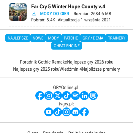
Far Cry 5 Winter Hope County v.4

MODY DO GIER
Rozmiar:
2684.6 MB
Pobrań:
5.4K
Aktualizacja
1 września 2021
NAJLEPSZE
NOWE
MODY
PATCHE
GRY / DEMA
TRAINERY
CHEAT ENGINE
Poradnik Gothic Remake
Najlepsze gry 2026 roku
Najlepsze gry 2025 roku
Wiedźmin 4
Najbliższe premiery
GRYOnline.pl:
tvgry.pl: