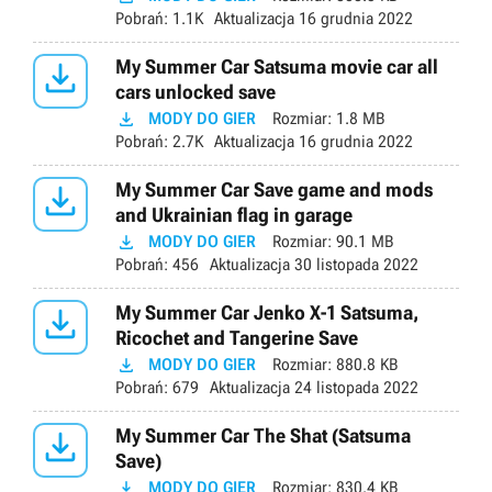
Pobrań:
1.1K
Aktualizacja
16 grudnia 2022

My Summer Car Satsuma movie car all
cars unlocked save

MODY DO GIER
Rozmiar:
1.8 MB
Pobrań:
2.7K
Aktualizacja
16 grudnia 2022

My Summer Car Save game and mods
and Ukrainian flag in garage

MODY DO GIER
Rozmiar:
90.1 MB
Pobrań:
456
Aktualizacja
30 listopada 2022

My Summer Car Jenko X-1 Satsuma,
Ricochet and Tangerine Save

MODY DO GIER
Rozmiar:
880.8 KB
Pobrań:
679
Aktualizacja
24 listopada 2022

My Summer Car The Shat (Satsuma
Save)

MODY DO GIER
Rozmiar:
830.4 KB