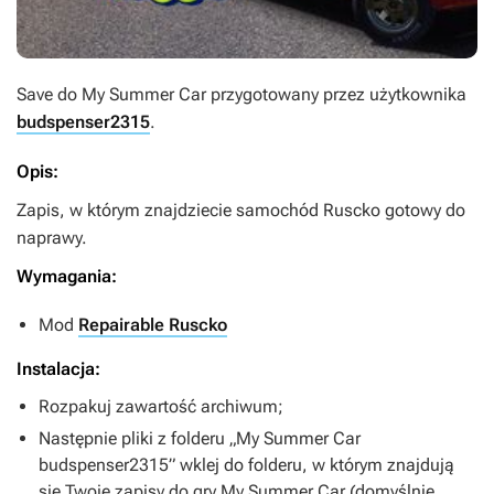
Save do
My Summer Car
przygotowany przez użytkownika
budspenser2315
.
Opis:
Zapis, w którym znajdziecie samochód Ruscko gotowy do
naprawy.
Wymagania:
Mod
Repairable Ruscko
Instalacja:
Rozpakuj zawartość archiwum;
Następnie pliki z folderu „My Summer Car
budspenser2315” wklej do folderu, w którym znajdują
się Twoje zapisy do gry
My Summer Car
(domyślnie