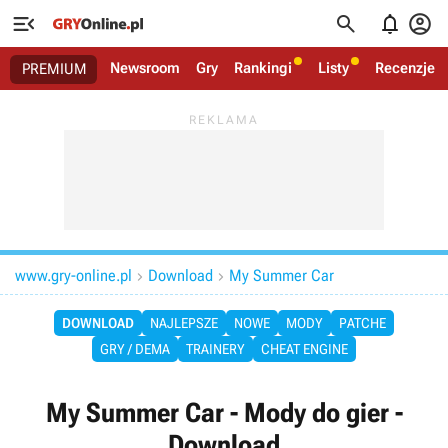




Newsroom
Gry
Rankingi
Listy
Recenzje
PREMIUM
www.gry-online.pl
Download
My Summer Car


DOWNLOAD
NAJLEPSZE
NOWE
MODY
PATCHE
GRY / DEMA
TRAINERY
CHEAT ENGINE
My Summer Car - Mody do gier -
Download