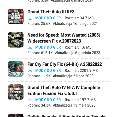
Pobrań:
3.3K
Aktualizacja
6 marca 2024
Grand Theft Auto III RE3

MODY DO GIER
Rozmiar:
34.7 MB
Pobrań:
25.6K
Aktualizacja
16 lutego 2021
Need for Speed: Most Wanted (2005)
Widescreen Fix v.29072023

MODY DO GIER
Rozmiar:
1.6 MB
Pobrań:
612.1K
Aktualizacja
6 grudnia 2023
Far Cry Far Cry Fix (64-Bit) v.25022022

MODY DO GIER
Rozmiar:
2201.9 MB
Pobrań:
11.9K
Aktualizacja
2 lipca 2023
Grand Theft Auto IV GTA IV Complete
Edition Fusion Fix v.5.0.1

MODY DO GIER
Rozmiar:
197.7 MB
Pobrań:
34.3K
Aktualizacja
13 maja 2026
Gothic Remake Ultimate Engine Tweaks