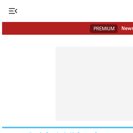

New
PREMIUM