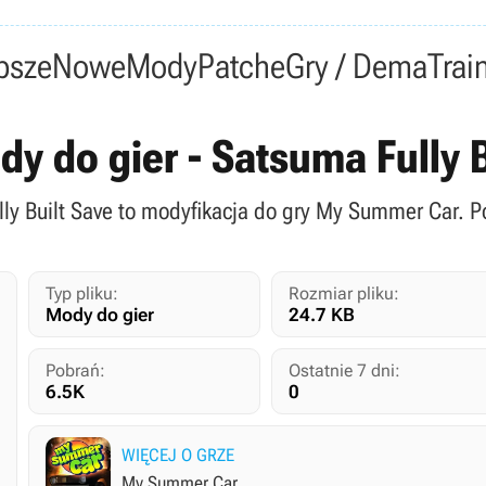
psze
Nowe
Mody
Patche
Gry / Dema
Trai
y do gier - Satsuma Fully B
lly Built Save to modyfikacja do gry My Summer Car. P
Typ pliku:
Rozmiar pliku:
Mody do gier
24.7 KB
Pobrań:
Ostatnie 7 dni:
6.5K
0
WIĘCEJ O GRZE
My Summer Car