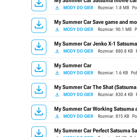

My Summer Car Satsuma movie car 

MODY DO GIER
Rozmiar:
1.8 MB
Po

My Summer Car Save game and mods

MODY DO GIER
Rozmiar:
90.1 MB
P

My Summer Car Jenko X-1 Satsuma,

MODY DO GIER
Rozmiar:
880.8 KB

My Summer Car

MODY DO GIER
Rozmiar:
1.6 KB
Po

My Summer Car The Shat (Satsuma

MODY DO GIER
Rozmiar:
830.4 KB

My Summer Car Working Satsuma a

MODY DO GIER
Rozmiar:
815 KB
Po

My Summer Car Perfect Satsuma S