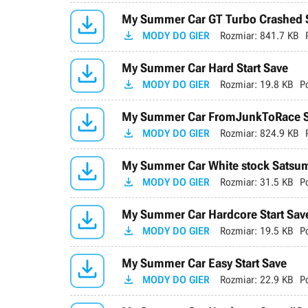

My Summer Car GT Turbo Crashed 

MODY DO GIER
Rozmiar:
841.7 KB

My Summer Car Hard Start Save

MODY DO GIER
Rozmiar:
19.8 KB
P

My Summer Car FromJunkToRace 

MODY DO GIER
Rozmiar:
824.9 KB

My Summer Car White stock Satsu

MODY DO GIER
Rozmiar:
31.5 KB
P

My Summer Car Hardcore Start Sav

MODY DO GIER
Rozmiar:
19.5 KB
P

My Summer Car Easy Start Save

MODY DO GIER
Rozmiar:
22.9 KB
P