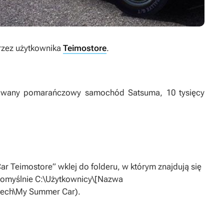
zez użytkownika
Teimostore
.
dowany pomarańczowy samochód Satsuma, 10 tysięcy
ar Teimostore” wklej do folderu, w którym znajdują się
domyślnie C:\Użytkownicy\[Nazwa
tech\My Summer Car).