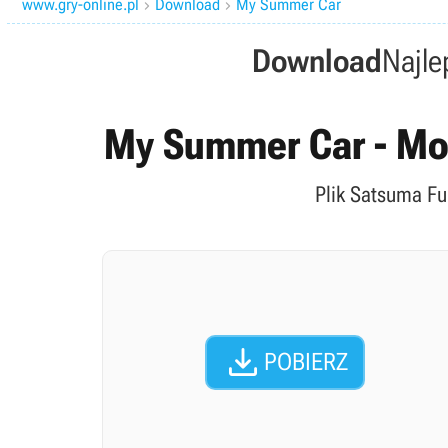
www.gry-online.pl
Download
My Summer Car


Download
Najle
My Summer Car - Mod
Plik Satsuma Fu

POBIERZ