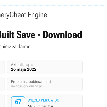
nery
Cheat Engine
uilt Save - Download
obierz za darmo.
Aktualizacja:
26 maja 2022
Problem z pobieraniem?
uwagi@gry-online.pl
67
WIĘCEJ PLIKÓW DO
My Summer Car