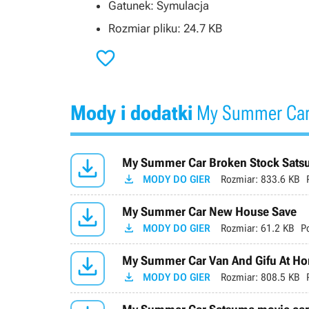
Gatunek: Symulacja
Rozmiar pliku: 24.7 KB

Mody i dodatki
My Summer Ca

My Summer Car Broken Stock Sats

MODY DO GIER
Rozmiar:
833.6 KB

My Summer Car New House Save

MODY DO GIER
Rozmiar:
61.2 KB
P

My Summer Car Van And Gifu At H

MODY DO GIER
Rozmiar:
808.5 KB