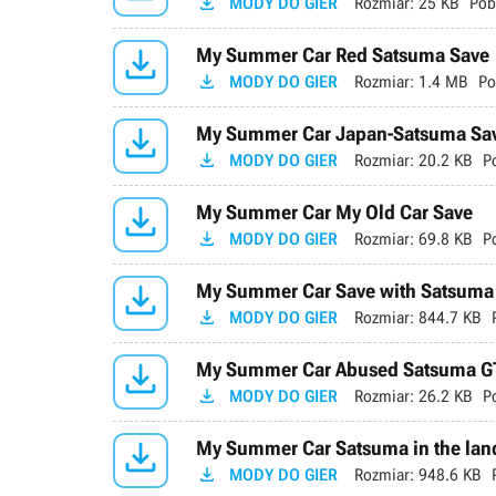

MODY DO GIER
Rozmiar:
25 KB
Pob

My Summer Car Red Satsuma Save

MODY DO GIER
Rozmiar:
1.4 MB
Po

My Summer Car Japan-Satsuma Sa

MODY DO GIER
Rozmiar:
20.2 KB
P

My Summer Car My Old Car Save

MODY DO GIER
Rozmiar:
69.8 KB
P

My Summer Car Save with Satsuma G

MODY DO GIER
Rozmiar:
844.7 KB

My Summer Car Abused Satsuma G

MODY DO GIER
Rozmiar:
26.2 KB
P

My Summer Car Satsuma in the land

MODY DO GIER
Rozmiar:
948.6 KB