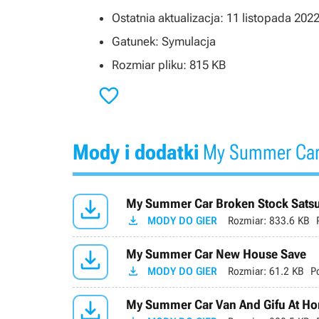
Ostatnia aktualizacja: 11 listopada 202
Gatunek: Symulacja
Rozmiar pliku: 815 KB

Mody i dodatki
My Summer Ca

My Summer Car Broken Stock Sats

MODY DO GIER
Rozmiar:
833.6 KB

My Summer Car New House Save

MODY DO GIER
Rozmiar:
61.2 KB
P

My Summer Car Van And Gifu At H