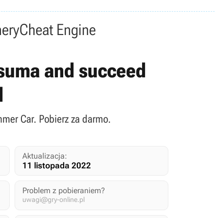
nery
Cheat Engine
tsuma and succeed
d
mer Car. Pobierz za darmo.
Aktualizacja:
11 listopada 2022
Problem z pobieraniem?
uwagi@gry-online.pl