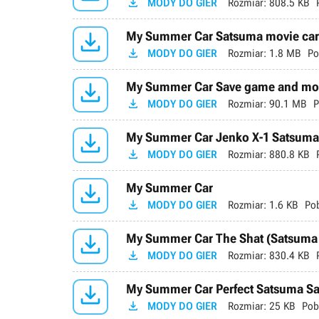

MODY DO GIER
Rozmiar:
808.5 KB

My Summer Car Satsuma movie car 

MODY DO GIER
Rozmiar:
1.8 MB
Po

My Summer Car Save game and mods

MODY DO GIER
Rozmiar:
90.1 MB
P

My Summer Car Jenko X-1 Satsuma,

MODY DO GIER
Rozmiar:
880.8 KB

My Summer Car

MODY DO GIER
Rozmiar:
1.6 KB
Po

My Summer Car The Shat (Satsuma

MODY DO GIER
Rozmiar:
830.4 KB

My Summer Car Perfect Satsuma S

MODY DO GIER
Rozmiar:
25 KB
Pob