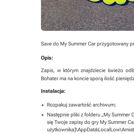
Save do
My Summer Car
przygotowany pr
Opis:
Zapis, w którym znajdziecie świeżo odb
Bohater ma na koncie sporą ilość pienię
Instalacja:
Rozpakuj zawartość archiwum;
Następnie pliki z folderu „My Summer 
się Twoje zapisy do gry
My Summer Ca
użytkownika]\AppData\LocalLow\Amis