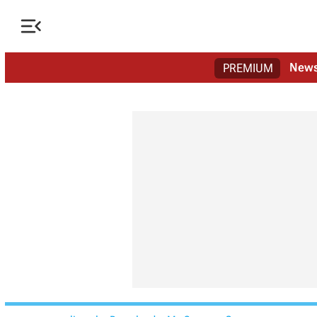

New
PREMIUM