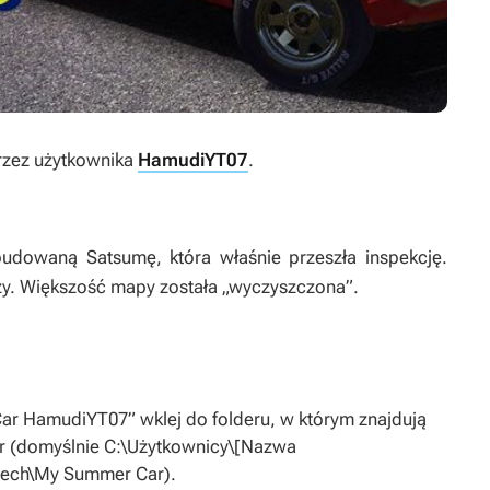
zez użytkownika
HamudiYT07
.
udowaną Satsumę, która właśnie przeszła inspekcję.
dzy. Większość mapy została „wyczyszczona”.
Car HamudiYT07” wklej do folderu, w którym znajdują
r
(domyślnie C:\Użytkownicy\[Nazwa
tech\My Summer Car).