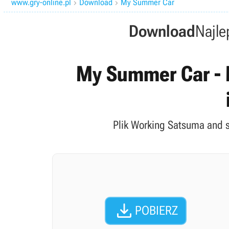
www.gry-online.pl
Download
My Summer Car


Download
Najle
My Summer Car - 
Plik Working Satsuma and 

POBIERZ