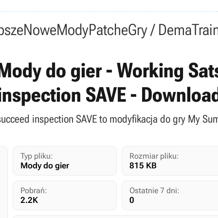
psze
Nowe
Mody
Patche
Gry / Dema
Trai
Mody do gier - Working Sa
inspection SAVE - Downloa
succeed inspection SAVE to modyfikacja do gry My Sum
Typ pliku:
Rozmiar pliku:
Mody do gier
815 KB
Pobrań:
Ostatnie 7 dni:
2.2K
0