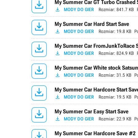

My Summer Car GT Turbo Crashed 

MODY DO GIER
Rozmiar:
841.7 KB

My Summer Car Hard Start Save

MODY DO GIER
Rozmiar:
19.8 KB
P

My Summer Car FromJunkToRace 

MODY DO GIER
Rozmiar:
824.9 KB

My Summer Car White stock Satsu

MODY DO GIER
Rozmiar:
31.5 KB
P

My Summer Car Hardcore Start Sav

MODY DO GIER
Rozmiar:
19.5 KB
P

My Summer Car Easy Start Save

MODY DO GIER
Rozmiar:
22.9 KB
P

My Summer Car Hardcore Save #2