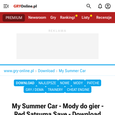




Newsroom
Gry
Rankingi
Listy
Recenzje
PREMIUM
www.gry-online.pl
Download
My Summer Car


DOWNLOAD
NAJLEPSZE
NOWE
MODY
PATCHE
GRY / DEMA
TRAINERY
CHEAT ENGINE
My Summer Car - Mody do gier -
Red Satsuma Save - Download