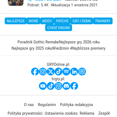
Pobrań:
5.4K
Aktualizacja
1 września 2021
NAJLEPSZE
NOWE
MODY
PATCHE
GRY / DEMA
TRAINERY
CHEAT ENGINE
Poradnik Gothic Remake
Najlepsze gry 2026 roku
Najlepsze gry 2025 roku
Wiedźmin 4
Najbliższe premiery
GRYOnline.pl:
tvgry.pl:
O nas
Regulamin
Polityka redakcyjna
Polityka prywatności
Ustawienia cookies
Reklama
Zespół