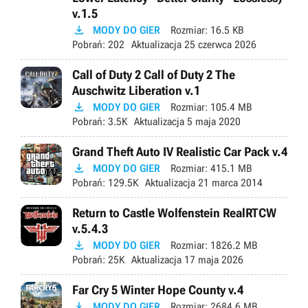
v.1.5

MODY DO GIER
Rozmiar:
16.5 KB
Pobrań:
202
Aktualizacja
25 czerwca 2026
Call of Duty 2 Call of Duty 2 The
Auschwitz Liberation v.1

MODY DO GIER
Rozmiar:
105.4 MB
Pobrań:
3.5K
Aktualizacja
5 maja 2020
Grand Theft Auto IV Realistic Car Pack v.4

MODY DO GIER
Rozmiar:
415.1 MB
Pobrań:
129.5K
Aktualizacja
21 marca 2014
Return to Castle Wolfenstein RealRTCW
v.5.4.3

MODY DO GIER
Rozmiar:
1826.2 MB
Pobrań:
25K
Aktualizacja
17 maja 2026
Far Cry 5 Winter Hope County v.4

MODY DO GIER
Rozmiar:
2684.6 MB