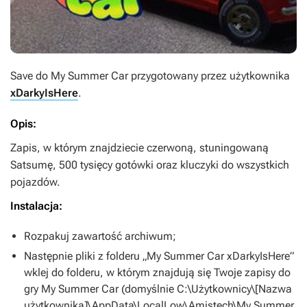
Save do
My Summer Car
przygotowany przez użytkownika
xDarkyIsHere
.
Opis:
Zapis, w którym znajdziecie czerwoną, stuningowaną
Satsumę, 500 tysięcy gotówki oraz kluczyki do wszystkich
pojazdów.
Instalacja:
Rozpakuj zawartość archiwum;
Następnie pliki z folderu „My Summer Car xDarkyIsHere”
wklej do folderu, w którym znajdują się Twoje zapisy do
gry
My Summer Car
(domyślnie C:\Użytkownicy\[Nazwa
użytkownika]\AppData\LocalLow\Amistech\My Summer