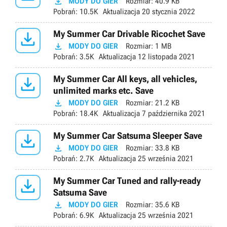

MODY DO GIER
Rozmiar:
40.9 KB
Pobrań:
10.5K
Aktualizacja
20 stycznia 2022

My Summer Car Drivable Ricochet Save

MODY DO GIER
Rozmiar:
1 MB
Pobrań:
3.5K
Aktualizacja
12 listopada 2021

My Summer Car All keys, all vehicles,
unlimited marks etc. Save

MODY DO GIER
Rozmiar:
21.2 KB
Pobrań:
18.4K
Aktualizacja
7 października 2021

My Summer Car Satsuma Sleeper Save

MODY DO GIER
Rozmiar:
33.8 KB
Pobrań:
2.7K
Aktualizacja
25 września 2021

My Summer Car Tuned and rally-ready
Satsuma Save

MODY DO GIER
Rozmiar:
35.6 KB
Pobrań:
6.9K
Aktualizacja
25 września 2021