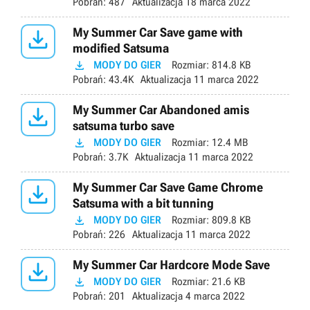
Pobrań:
487
Aktualizacja
18 marca 2022

My Summer Car Save game with
modified Satsuma

MODY DO GIER
Rozmiar:
814.8 KB
Pobrań:
43.4K
Aktualizacja
11 marca 2022

My Summer Car Abandoned amis
satsuma turbo save

MODY DO GIER
Rozmiar:
12.4 MB
Pobrań:
3.7K
Aktualizacja
11 marca 2022

My Summer Car Save Game Chrome
Satsuma with a bit tunning

MODY DO GIER
Rozmiar:
809.8 KB
Pobrań:
226
Aktualizacja
11 marca 2022

My Summer Car Hardcore Mode Save

MODY DO GIER
Rozmiar:
21.6 KB
Pobrań:
201
Aktualizacja
4 marca 2022