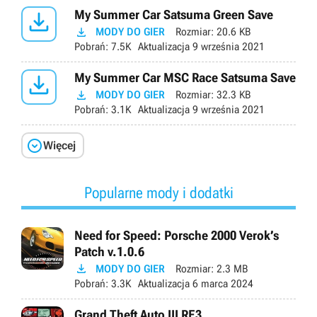

My Summer Car Satsuma Green Save

MODY DO GIER
Rozmiar:
20.6 KB
Pobrań:
7.5K
Aktualizacja
9 września 2021

My Summer Car MSC Race Satsuma Save

MODY DO GIER
Rozmiar:
32.3 KB
Pobrań:
3.1K
Aktualizacja
9 września 2021

Więcej
Popularne mody i dodatki
Need for Speed: Porsche 2000 Verok’s
Patch v.1.0.6

MODY DO GIER
Rozmiar:
2.3 MB
Pobrań:
3.3K
Aktualizacja
6 marca 2024
Grand Theft Auto III RE3