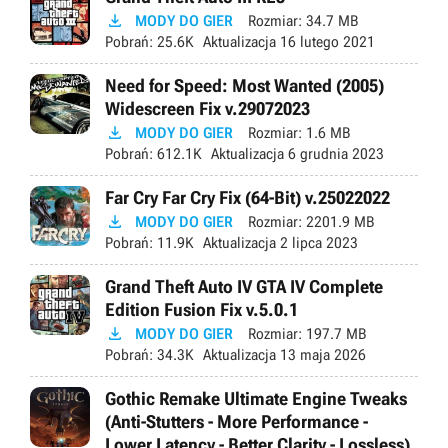

MODY DO GIER
Rozmiar:
34.7 MB
Pobrań:
25.6K
Aktualizacja
16 lutego 2021
Need for Speed: Most Wanted (2005)
Widescreen Fix v.29072023

MODY DO GIER
Rozmiar:
1.6 MB
Pobrań:
612.1K
Aktualizacja
6 grudnia 2023
Far Cry Far Cry Fix (64-Bit) v.25022022

MODY DO GIER
Rozmiar:
2201.9 MB
Pobrań:
11.9K
Aktualizacja
2 lipca 2023
Grand Theft Auto IV GTA IV Complete
Edition Fusion Fix v.5.0.1

MODY DO GIER
Rozmiar:
197.7 MB
Pobrań:
34.3K
Aktualizacja
13 maja 2026
Gothic Remake Ultimate Engine Tweaks
(Anti-Stutters - More Performance -
Lower Latency - Better Clarity - Lossless)