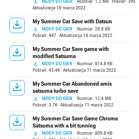

MODY DO GIER
Rozmiar:
1.2 MB
Pobrań:
390
Aktualizacja
18 marca 2022

My Summer Car Save with Datsun

MODY DO GIER
Rozmiar:
28.8 KB
Pobrań:
487
Aktualizacja
18 marca 2022

My Summer Car Save game with
modified Satsuma

MODY DO GIER
Rozmiar:
814.8 KB
Pobrań:
43.4K
Aktualizacja
11 marca 2022

My Summer Car Abandoned amis
satsuma turbo save

MODY DO GIER
Rozmiar:
12.4 MB
Pobrań:
3.7K
Aktualizacja
11 marca 2022

My Summer Car Save Game Chrome
Satsuma with a bit tunning

MODY DO GIER
Rozmiar:
809.8 KB