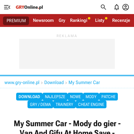




Newsroom
Gry
Rankingi
Listy
Recenzje
PREMIUM
www.gry-online.pl
Download
My Summer Car


DOWNLOAD
NAJLEPSZE
NOWE
MODY
PATCHE
GRY / DEMA
TRAINERY
CHEAT ENGINE
My Summer Car - Mody do gier -
Van And Gifu At Home Save -