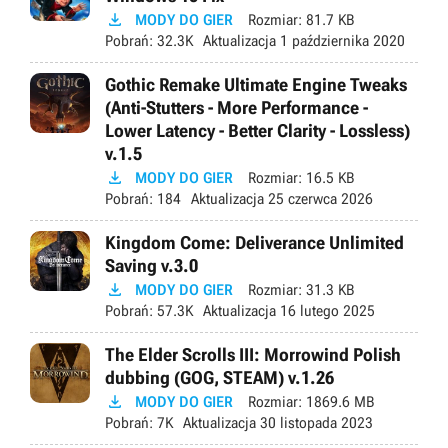

MODY DO GIER
Rozmiar:
81.7 KB
Pobrań:
32.3K
Aktualizacja
1 października 2020
Gothic Remake Ultimate Engine Tweaks
(Anti-Stutters - More Performance -
Lower Latency - Better Clarity - Lossless)
v.1.5

MODY DO GIER
Rozmiar:
16.5 KB
Pobrań:
184
Aktualizacja
25 czerwca 2026
Kingdom Come: Deliverance Unlimited
Saving v.3.0

MODY DO GIER
Rozmiar:
31.3 KB
Pobrań:
57.3K
Aktualizacja
16 lutego 2025
The Elder Scrolls III: Morrowind Polish
dubbing (GOG, STEAM) v.1.26

MODY DO GIER
Rozmiar:
1869.6 MB
Pobrań:
7K
Aktualizacja
30 listopada 2023