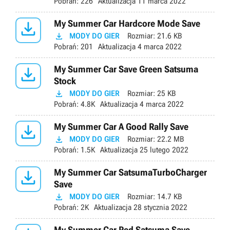
Pobrań:
226
Aktualizacja
11 marca 2022

My Summer Car Hardcore Mode Save

MODY DO GIER
Rozmiar:
21.6 KB
Pobrań:
201
Aktualizacja
4 marca 2022

My Summer Car Save Green Satsuma
Stock

MODY DO GIER
Rozmiar:
25 KB
Pobrań:
4.8K
Aktualizacja
4 marca 2022

My Summer Car A Good Rally Save

MODY DO GIER
Rozmiar:
22.2 MB
Pobrań:
1.5K
Aktualizacja
25 lutego 2022

My Summer Car SatsumaTurboCharger
Save

MODY DO GIER
Rozmiar:
14.7 KB
Pobrań:
2K
Aktualizacja
28 stycznia 2022
My Summer Car Red Satsuma Save