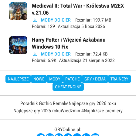
Medieval II: Total War - Królestwa M2EX
v.21.06

MODY DO GIER
Rozmiar:
199.7 MB
Pobrań:
129
Aktualizacja
5 lipca 2026
Harry Potter i Więzień Azkabanu
Windows 10 Fix

MODY DO GIER
Rozmiar:
72.4 KB
Pobrań:
6.9K
Aktualizacja
21 sierpnia 2022
NAJLEPSZE
NOWE
MODY
PATCHE
GRY / DEMA
TRAINERY
CHEAT ENGINE
Poradnik Gothic Remake
Najlepsze gry 2026 roku
Najlepsze gry 2025 roku
Wiedźmin 4
Najbliższe premiery
GRYOnline.pl: