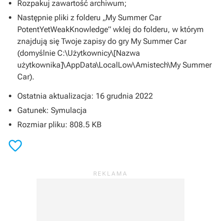
Rozpakuj zawartość archiwum;
Następnie pliki z folderu „My Summer Car
PotentYetWeakKnowledge” wklej do folderu, w którym
znajdują się Twoje zapisy do gry
My Summer Car
(domyślnie C:\Użytkownicy\[Nazwa
użytkownika]\AppData\LocalLow\Amistech\My Summer
Car).
Ostatnia aktualizacja: 16 grudnia 2022
Gatunek: Symulacja
Rozmiar pliku: 808.5 KB
