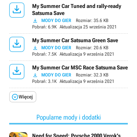

My Summer Car Tuned and rally-ready
Satsuma Save

MODY DO GIER
Rozmiar:
35.6 KB
Pobrań:
6.9K
Aktualizacja
25 września 2021

My Summer Car Satsuma Green Save

MODY DO GIER
Rozmiar:
20.6 KB
Pobrań:
7.5K
Aktualizacja
9 września 2021

My Summer Car MSC Race Satsuma Save

MODY DO GIER
Rozmiar:
32.3 KB
Pobrań:
3.1K
Aktualizacja
9 września 2021

Więcej
Popularne mody i dodatki
Need for Speed: Porsche 2000 Verok’s