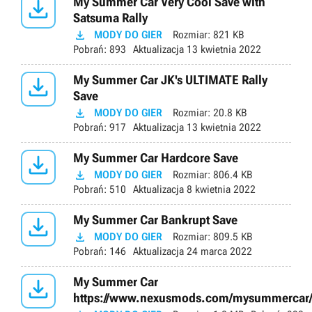

My Summer Car Very Cool Save with
Satsuma Rally

MODY DO GIER
Rozmiar:
821 KB
Pobrań:
893
Aktualizacja
13 kwietnia 2022

My Summer Car JK's ULTIMATE Rally
Save

MODY DO GIER
Rozmiar:
20.8 KB
Pobrań:
917
Aktualizacja
13 kwietnia 2022

My Summer Car Hardcore Save

MODY DO GIER
Rozmiar:
806.4 KB
Pobrań:
510
Aktualizacja
8 kwietnia 2022

My Summer Car Bankrupt Save

MODY DO GIER
Rozmiar:
809.5 KB
Pobrań:
146
Aktualizacja
24 marca 2022

My Summer Car
https://www.nexusmods.com/mysummercar