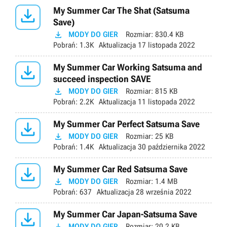

My Summer Car The Shat (Satsuma
Save)

MODY DO GIER
Rozmiar:
830.4 KB
Pobrań:
1.3K
Aktualizacja
17 listopada 2022

My Summer Car Working Satsuma and
succeed inspection SAVE

MODY DO GIER
Rozmiar:
815 KB
Pobrań:
2.2K
Aktualizacja
11 listopada 2022

My Summer Car Perfect Satsuma Save

MODY DO GIER
Rozmiar:
25 KB
Pobrań:
1.4K
Aktualizacja
30 października 2022

My Summer Car Red Satsuma Save

MODY DO GIER
Rozmiar:
1.4 MB
Pobrań:
637
Aktualizacja
28 września 2022

My Summer Car Japan-Satsuma Save

MODY DO GIER
Rozmiar:
20.2 KB