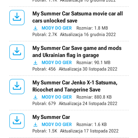
Pobrań:
1.1K
Aktualizacja
16 grudnia 2022

My Summer Car Satsuma movie car all
cars unlocked save

MODY DO GIER
Rozmiar:
1.8 MB
Pobrań:
2.7K
Aktualizacja
16 grudnia 2022

My Summer Car Save game and mods
and Ukrainian flag in garage

MODY DO GIER
Rozmiar:
90.1 MB
Pobrań:
456
Aktualizacja
30 listopada 2022

My Summer Car Jenko X-1 Satsuma,
Ricochet and Tangerine Save

MODY DO GIER
Rozmiar:
880.8 KB
Pobrań:
679
Aktualizacja
24 listopada 2022

My Summer Car

MODY DO GIER
Rozmiar:
1.6 KB
Pobrań:
1.5K
Aktualizacja
17 listopada 2022