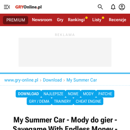




Newsroom
Gry
Rankingi
Listy
Recenzje
PREMIUM
www.gry-online.pl
Download
My Summer Car


DOWNLOAD
NAJLEPSZE
NOWE
MODY
PATCHE
GRY / DEMA
TRAINERY
CHEAT ENGINE
My Summer Car - Mody do gier -
Savegame With Endless Money -