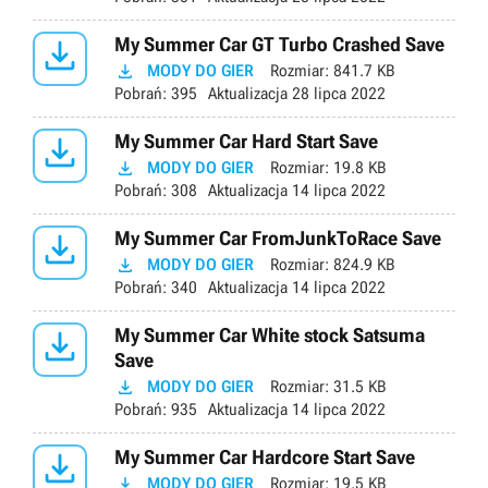

My Summer Car GT Turbo Crashed Save

MODY DO GIER
Rozmiar:
841.7 KB
Pobrań:
395
Aktualizacja
28 lipca 2022

My Summer Car Hard Start Save

MODY DO GIER
Rozmiar:
19.8 KB
Pobrań:
308
Aktualizacja
14 lipca 2022

My Summer Car FromJunkToRace Save

MODY DO GIER
Rozmiar:
824.9 KB
Pobrań:
340
Aktualizacja
14 lipca 2022

My Summer Car White stock Satsuma
Save

MODY DO GIER
Rozmiar:
31.5 KB
Pobrań:
935
Aktualizacja
14 lipca 2022

My Summer Car Hardcore Start Save

MODY DO GIER
Rozmiar:
19.5 KB