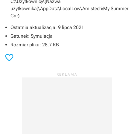
C:\Użytkownicy\[Nazwa
użytkownika]\AppData\LocalLow\Amistech\My Summer
Car).
Ostatnia aktualizacja: 9 lipca 2021
Gatunek: Symulacja
Rozmiar pliku: 28.7 KB
