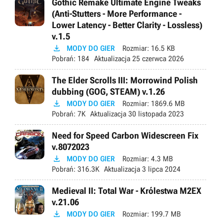
Gothic Remake Ultimate Engine Tweaks
(Anti-Stutters - More Performance -
Lower Latency - Better Clarity - Lossless)
v.1.5

MODY DO GIER
Rozmiar:
16.5 KB
Pobrań:
184
Aktualizacja
25 czerwca 2026
The Elder Scrolls III: Morrowind Polish
dubbing (GOG, STEAM) v.1.26

MODY DO GIER
Rozmiar:
1869.6 MB
Pobrań:
7K
Aktualizacja
30 listopada 2023
Need for Speed Carbon Widescreen Fix
v.8072023

MODY DO GIER
Rozmiar:
4.3 MB
Pobrań:
316.3K
Aktualizacja
3 lipca 2024
Medieval II: Total War - Królestwa M2EX
v.21.06

MODY DO GIER
Rozmiar:
199.7 MB