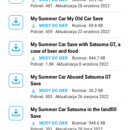
Pobrań:
487
Aktualizacja
28 września 2022

My Summer Car My Old Car Save

MODY DO GIER
Rozmiar:
69.8 KB
Pobrań:
459
Aktualizacja
23 września 2022

My Summer Car Save with Satsuma GT, a
case of beer and food

MODY DO GIER
Rozmiar:
844.7 KB
Pobrań:
1.8K
Aktualizacja
8 września 2022

My Summer Car Abused Satsuma GT
Save

MODY DO GIER
Rozmiar:
26.2 KB
Pobrań:
803
Aktualizacja
26 sierpnia 2022

My Summer Car Satsuma in the landfill
Save

MODY DO GIER
Rozmiar:
948.6 KB
Pobrań:
301
Aktualizacja
28 lipca 2022