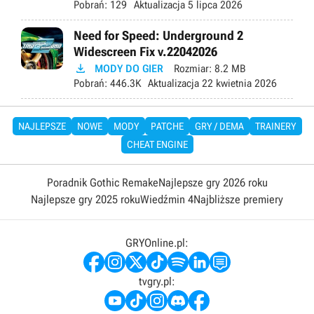
Pobrań:
129
Aktualizacja
5 lipca 2026
Need for Speed: Underground 2
Widescreen Fix v.22042026

MODY DO GIER
Rozmiar:
8.2 MB
Pobrań:
446.3K
Aktualizacja
22 kwietnia 2026
NAJLEPSZE
NOWE
MODY
PATCHE
GRY / DEMA
TRAINERY
CHEAT ENGINE
Poradnik Gothic Remake
Najlepsze gry 2026 roku
Najlepsze gry 2025 roku
Wiedźmin 4
Najbliższe premiery
GRYOnline.pl:
tvgry.pl: