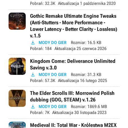
Pobrań:
32.3K
Aktualizacja
1 października 2020
Gothic Remake Ultimate Engine Tweaks
(Anti-Stutters - More Performance -
Lower Latency - Better Clarity - Lossless)
v.1.5

MODY DO GIER
Rozmiar:
16.5 KB
Pobrań:
184
Aktualizacja
25 czerwca 2026
Kingdom Come: Deliverance Unlimited
Saving v.3.0

MODY DO GIER
Rozmiar:
31.3 KB
Pobrań:
57.3K
Aktualizacja
16 lutego 2025
The Elder Scrolls III: Morrowind Polish
dubbing (GOG, STEAM) v.1.26

MODY DO GIER
Rozmiar:
1869.6 MB
Pobrań:
7K
Aktualizacja
30 listopada 2023
Medieval II: Total War - Królestwa M2EX