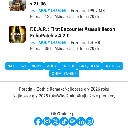
v.21.06

MODY DO GIER
Rozmiar:
199.7 MB
Pobrań:
129
Aktualizacja
5 lipca 2026
F.E.A.R.: First Encounter Assault Recon
EchoPatch v.4.2.0

MODY DO GIER
Rozmiar:
1.9 MB
Pobrań:
351
Aktualizacja
1 lipca 2026
NAJLEPSZE
NOWE
MODY
PATCHE
GRY / DEMA
TRAINERY
CHEAT ENGINE
Poradnik Gothic Remake
Najlepsze gry 2026 roku
Najlepsze gry 2025 roku
Wiedźmin 4
Najbliższe premiery
GRYOnline.pl: