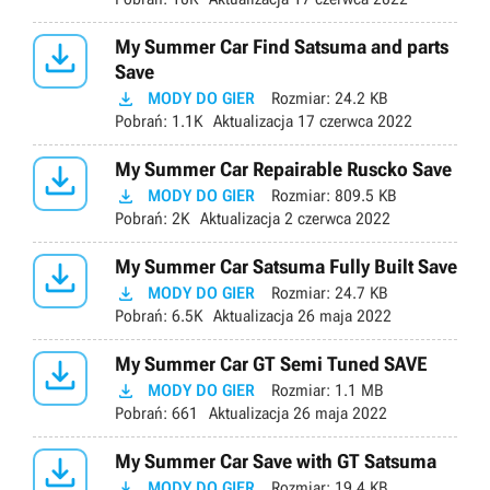

My Summer Car Find Satsuma and parts
Save

MODY DO GIER
Rozmiar:
24.2 KB
Pobrań:
1.1K
Aktualizacja
17 czerwca 2022

My Summer Car Repairable Ruscko Save

MODY DO GIER
Rozmiar:
809.5 KB
Pobrań:
2K
Aktualizacja
2 czerwca 2022

My Summer Car Satsuma Fully Built Save

MODY DO GIER
Rozmiar:
24.7 KB
Pobrań:
6.5K
Aktualizacja
26 maja 2022

My Summer Car GT Semi Tuned SAVE

MODY DO GIER
Rozmiar:
1.1 MB
Pobrań:
661
Aktualizacja
26 maja 2022

My Summer Car Save with GT Satsuma

MODY DO GIER
Rozmiar:
19.4 KB