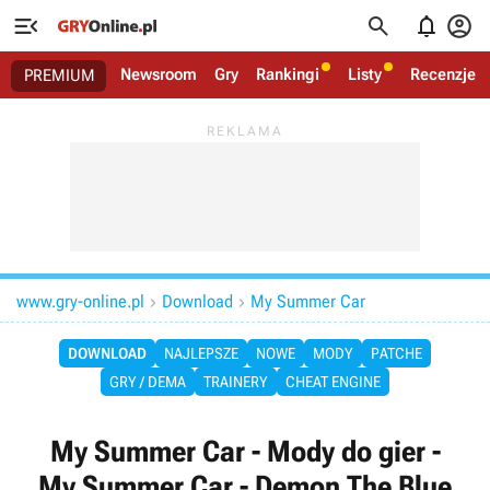




Newsroom
Gry
Rankingi
Listy
Recenzje
PREMIUM
www.gry-online.pl
Download
My Summer Car


DOWNLOAD
NAJLEPSZE
NOWE
MODY
PATCHE
GRY / DEMA
TRAINERY
CHEAT ENGINE
My Summer Car - Mody do gier -
My Summer Car - Demon The Blue