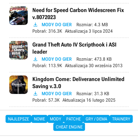
Need for Speed Carbon Widescreen Fix
v.8072023

MODY DO GIER
Rozmiar:
4.3 MB
Pobrań:
316.3K
Aktualizacja
3 lipca 2024
Grand Theft Auto IV Scripthook i ASI
leader

MODY DO GIER
Rozmiar:
473.8 KB
Pobrań:
113.9K
Aktualizacja
30 września 2013
Kingdom Come: Deliverance Unlimited
Saving v.3.0

MODY DO GIER
Rozmiar:
31.3 KB
Pobrań:
57.3K
Aktualizacja
16 lutego 2025
NAJLEPSZE
NOWE
MODY
PATCHE
GRY / DEMA
TRAINERY
CHEAT ENGINE