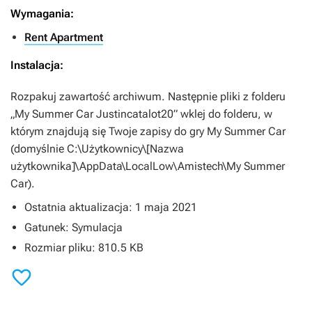
Wymagania:
Rent Apartment
Instalacja:
Rozpakuj zawartość archiwum. Następnie pliki z folderu
„My Summer Car Justincatalot20” wklej do folderu, w
którym znajdują się Twoje zapisy do gry
My Summer Car
(domyślnie C:\Użytkownicy\[Nazwa
użytkownika]\AppData\LocalLow\Amistech\My Summer
Car).
Ostatnia aktualizacja: 1 maja 2021
Gatunek: Symulacja
Rozmiar pliku: 810.5 KB
