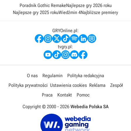
Poradnik Gothic Remake
Najlepsze gry 2026 roku
Najlepsze gry 2025 roku
Wiedźmin 4
Najbliższe premiery
GRYOnline.pl:
tvgry.pl:
O nas
Regulamin
Polityka redakcyjna
Polityka prywatności
Ustawienia cookies
Reklama
Zespół
Praca
Kontakt
Pomoc
Copyright © 2000 -
2026
Webedia Polska SA