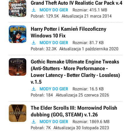
Grand Theft Auto IV Realistic Car Pack v.4

MODY DO GIER
Rozmiar:
415.1 MB
Pobrań:
129.5K
Aktualizacja
21 marca 2014
Harry Potter i Kamień Filozoficzny
Windows 10 Fix

MODY DO GIER
Rozmiar:
81.7 KB
Pobrań:
32.3K
Aktualizacja
1 października 2020
Gothic Remake Ultimate Engine Tweaks
(Anti-Stutters - More Performance -
Lower Latency - Better Clarity - Lossless)
v.1.5

MODY DO GIER
Rozmiar:
16.5 KB
Pobrań:
184
Aktualizacja
25 czerwca 2026
The Elder Scrolls III: Morrowind Polish
dubbing (GOG, STEAM) v.1.26

MODY DO GIER
Rozmiar:
1869.6 MB
Pobrań:
7K
Aktualizacja
30 listopada 2023