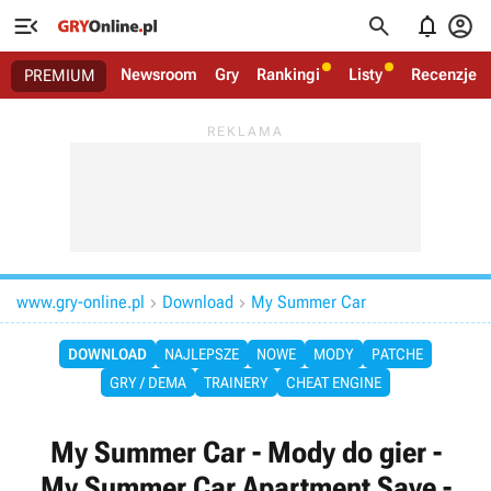




Newsroom
Gry
Rankingi
Listy
Recenzje
PREMIUM
www.gry-online.pl
Download
My Summer Car


DOWNLOAD
NAJLEPSZE
NOWE
MODY
PATCHE
GRY / DEMA
TRAINERY
CHEAT ENGINE
My Summer Car - Mody do gier -
My Summer Car Apartment Save -