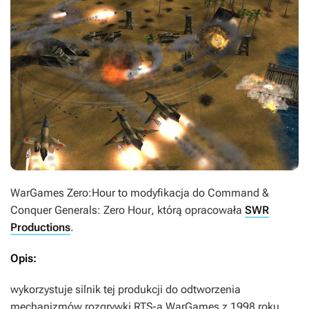
WarGames Zero:Hour
to modyfikacja do
Command &
Conquer Generals: Zero Hour
, którą opracowała
SWR
Productions
.
Opis:
wykorzystuje silnik tej produkcji do odtworzenia
mechanizmów rozgrywki RTS-a
WarGames
z 1998 roku.