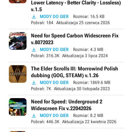
Lower Latency - Better Clarity - Lossless)
v.1.5

MODY DO GIER
Rozmiar:
16.5 KB
Pobrań:
184
Aktualizacja
25 czerwca 2026
Need for Speed Carbon Widescreen Fix
v.8072023

MODY DO GIER
Rozmiar:
4.3 MB
Pobrań:
316.3K
Aktualizacja
3 lipca 2024
The Elder Scrolls III: Morrowind Polish
dubbing (GOG, STEAM) v.1.26

MODY DO GIER
Rozmiar:
1869.6 MB
Pobrań:
7K
Aktualizacja
30 listopada 2023
Need for Speed: Underground 2
Widescreen Fix v.22042026

MODY DO GIER
Rozmiar:
8.2 MB
Pobrań:
446.3K
Aktualizacja
22 kwietnia 2026