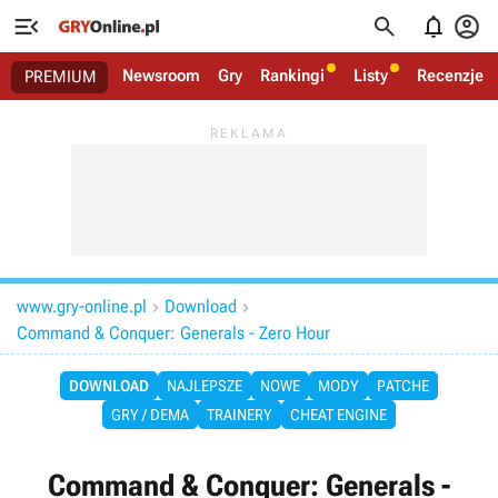




Newsroom
Gry
Rankingi
Listy
Recenzje
PREMIUM
www.gry-online.pl
Download


Command & Conquer: Generals - Zero Hour
DOWNLOAD
NAJLEPSZE
NOWE
MODY
PATCHE
GRY / DEMA
TRAINERY
CHEAT ENGINE
Command & Conquer: Generals -