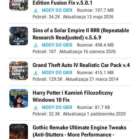
Edition Fusion Fix v.5.0.1

MODY DO GIER
Rozmiar:
197.7 MB
Pobrań:
34.2K
Aktualizacja
13 maja 2026
Sins of a Solar Empire II RRR (Repeatable
Research Readjusted) v.5.6.9

MODY DO GIER
Rozmiar:
498.4 MB
Pobrań:
107
Aktualizacja
16 czerwca 2026
Grand Theft Auto IV Realistic Car Pack v.4

MODY DO GIER
Rozmiar:
415.1 MB
Pobrań:
129.5K
Aktualizacja
21 marca 2014
Harry Potter i Kamień Filozoficzny
Windows 10 Fix

MODY DO GIER
Rozmiar:
81.7 KB
Pobrań:
32.3K
Aktualizacja
1 października 2020
Gothic Remake Ultimate Engine Tweaks
(Anti-Stutters - More Performance -