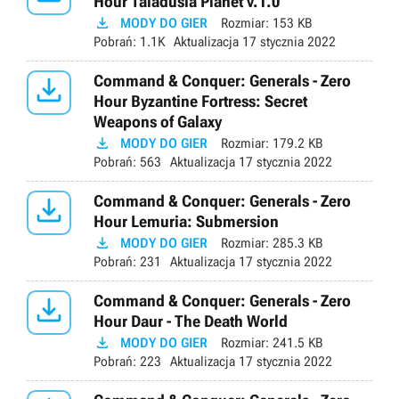
Hour Taladusia Planet v.1.0

MODY DO GIER
Rozmiar:
153 KB
Pobrań:
1.1K
Aktualizacja
17 stycznia 2022

Command & Conquer: Generals - Zero
Hour Byzantine Fortress: Secret
Weapons of Galaxy

MODY DO GIER
Rozmiar:
179.2 KB
Pobrań:
563
Aktualizacja
17 stycznia 2022

Command & Conquer: Generals - Zero
Hour Lemuria: Submersion

MODY DO GIER
Rozmiar:
285.3 KB
Pobrań:
231
Aktualizacja
17 stycznia 2022

Command & Conquer: Generals - Zero
Hour Daur - The Death World

MODY DO GIER
Rozmiar:
241.5 KB
Pobrań:
223
Aktualizacja
17 stycznia 2022