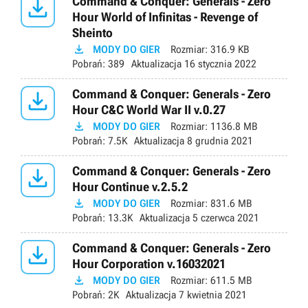

Command & Conquer: Generals - Zero
Hour World of Infinitas - Revenge of
Sheinto

MODY DO GIER
Rozmiar:
316.9 KB
Pobrań:
389
Aktualizacja
16 stycznia 2022

Command & Conquer: Generals - Zero
Hour C&C World War II v.0.27

MODY DO GIER
Rozmiar:
1136.8 MB
Pobrań:
7.5K
Aktualizacja
8 grudnia 2021

Command & Conquer: Generals - Zero
Hour Continue v.2.5.2

MODY DO GIER
Rozmiar:
831.6 MB
Pobrań:
13.3K
Aktualizacja
5 czerwca 2021

Command & Conquer: Generals - Zero
Hour Corporation v.16032021

MODY DO GIER
Rozmiar:
611.5 MB
Pobrań:
2K
Aktualizacja
7 kwietnia 2021