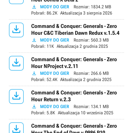

MODY DO GIER
Rozmiar:
1834.2 MB
Pobrań:
86.2K
Aktualizacja
3 sierpnia 2026

Command & Conquer: Generals - Zero
Hour C&C Tiberian Dawn Redux v.1.5.4

MODY DO GIER
Rozmiar:
560.3 MB
Pobrań:
11K
Aktualizacja
2 grudnia 2025

Command & Conquer: Generals - Zero
Hour NProject v.2.11

MODY DO GIER
Rozmiar:
266.6 MB
Pobrań:
52.4K
Aktualizacja
2 grudnia 2025

Command & Conquer: Generals - Zero
Hour Return v.2.3

MODY DO GIER
Rozmiar:
134.1 MB
Pobrań:
5.8K
Aktualizacja
10 września 2025

Command & Conquer: Generals - Zero
Hour The End of Days v.0986 P10