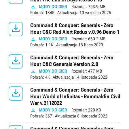

MODY DO GIER
Rozmiar:
753.9 MB
Pobrań:
134K
Aktualizacja
10 września 2025

Command & Conquer: Generals - Zero
Hour C&C Red Alert Redux v.0.96 Demo 1

MODY DO GIER
Rozmiar:
660.2 MB
Pobrań:
1.1K
Aktualizacja
18 lipca 2023

Command & Conquer: Generals - Zero
Hour C&C Generals Version 2.0

MODY DO GIER
Rozmiar:
477 MB
Pobrań:
4K
Aktualizacja
14 listopada 2022

Command & Conquer: Generals - Zero
Hour World of Infinitas - Rummaldin Civil
War v.2112022

MODY DO GIER
Rozmiar:
220 KB
Pobrań:
367
Aktualizacja
8 listopada 2022
Command & Conquer: Generals - Zero