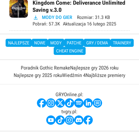
Kingdom Come: Deliverance Unlimited
Saving v.3.0

MODY DO GIER
Rozmiar:
31.3 KB
Pobrań:
57.3K
Aktualizacja
16 lutego 2025
NAJLEPSZE
NOWE
MODY
PATCHE
GRY / DEMA
TRAINERY
CHEAT ENGINE
Poradnik Gothic Remake
Najlepsze gry 2026 roku
Najlepsze gry 2025 roku
Wiedźmin 4
Najbliższe premiery
GRYOnline.pl:
tvgry.pl: