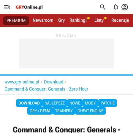




Newsroom
Gry
Rankingi
Listy
Recenzje
PREMIUM
www.gry-online.pl
Download


Command & Conquer: Generals - Zero Hour
DOWNLOAD
NAJLEPSZE
NOWE
MODY
PATCHE
GRY / DEMA
TRAINERY
CHEAT ENGINE
Command & Conquer: Generals -