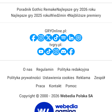
Poradnik Gothic Remake
Najlepsze gry 2026 roku
Najlepsze gry 2025 roku
Wiedźmin 4
Najbliższe premiery
GRYOnline.pl:
tvgry.pl:
O nas
Regulamin
Polityka redakcyjna
Polityka prywatności
Ustawienia cookies
Reklama
Zespół
Praca
Kontakt
Pomoc
Copyright © 2000 -
2026
Webedia Polska SA