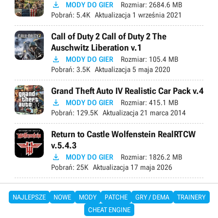

MODY DO GIER
Rozmiar:
2684.6 MB
Pobrań:
5.4K
Aktualizacja
1 września 2021
Call of Duty 2 Call of Duty 2 The
Auschwitz Liberation v.1

MODY DO GIER
Rozmiar:
105.4 MB
Pobrań:
3.5K
Aktualizacja
5 maja 2020
Grand Theft Auto IV Realistic Car Pack v.4

MODY DO GIER
Rozmiar:
415.1 MB
Pobrań:
129.5K
Aktualizacja
21 marca 2014
Return to Castle Wolfenstein RealRTCW
v.5.4.3

MODY DO GIER
Rozmiar:
1826.2 MB
Pobrań:
25K
Aktualizacja
17 maja 2026
NAJLEPSZE
NOWE
MODY
PATCHE
GRY / DEMA
TRAINERY
CHEAT ENGINE