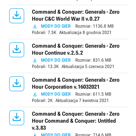

Command & Conquer: Generals - Zero
Hour C&C World War II v.0.27

MODY DO GIER
Rozmiar:
1136.8 MB
Pobrań:
7.5K
Aktualizacja
8 grudnia 2021

Command & Conquer: Generals - Zero
Hour Continue v.2.5.2

MODY DO GIER
Rozmiar:
831.6 MB
Pobrań:
13.3K
Aktualizacja
5 czerwca 2021

Command & Conquer: Generals - Zero
Hour Corporation v.16032021

MODY DO GIER
Rozmiar:
611.5 MB
Pobrań:
2K
Aktualizacja
7 kwietnia 2021

Command & Conquer: Generals - Zero
Hour Command & Conquer: Untitled
v.3.83

MODY DO GIER
Rozmiar:
714.6 MB