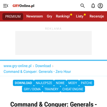




Newsroom
Gry
Rankingi
Listy
Recenzje
PREMIUM
www.gry-online.pl
Download


Command & Conquer: Generals - Zero Hour
DOWNLOAD
NAJLEPSZE
NOWE
MODY
PATCHE
GRY / DEMA
TRAINERY
CHEAT ENGINE
Command & Conquer: Generals -