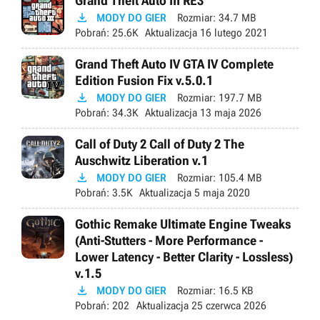
Grand Theft Auto III RE3

MODY DO GIER
Rozmiar:
34.7 MB
Pobrań:
25.6K
Aktualizacja
16 lutego 2021
Grand Theft Auto IV GTA IV Complete
Edition Fusion Fix v.5.0.1

MODY DO GIER
Rozmiar:
197.7 MB
Pobrań:
34.3K
Aktualizacja
13 maja 2026
Call of Duty 2 Call of Duty 2 The
Auschwitz Liberation v.1

MODY DO GIER
Rozmiar:
105.4 MB
Pobrań:
3.5K
Aktualizacja
5 maja 2020
Gothic Remake Ultimate Engine Tweaks
(Anti-Stutters - More Performance -
Lower Latency - Better Clarity - Lossless)
v.1.5

MODY DO GIER
Rozmiar:
16.5 KB
Pobrań:
202
Aktualizacja
25 czerwca 2026