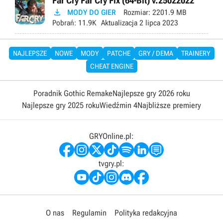
Far Cry Far Cry Fix (64-Bit) v.25022022

MODY DO GIER
Rozmiar:
2201.9 MB
Pobrań:
11.9K
Aktualizacja
2 lipca 2023
NAJLEPSZE
NOWE
MODY
PATCHE
GRY / DEMA
TRAINERY
CHEAT ENGINE
Poradnik Gothic Remake
Najlepsze gry 2026 roku
Najlepsze gry 2025 roku
Wiedźmin 4
Najbliższe premiery
GRYOnline.pl:
tvgry.pl:
O nas
Regulamin
Polityka redakcyjna