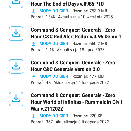

Hour The End of Days v.0986 P10

MODY DO GIER
Rozmiar:
753.9 MB
Pobrań:
134K
Aktualizacja
10 września 2025

Command & Conquer: Generals - Zero
Hour C&C Red Alert Redux v.0.96 Demo 1

MODY DO GIER
Rozmiar:
660.2 MB
Pobrań:
1.1K
Aktualizacja
18 lipca 2023

Command & Conquer: Generals - Zero
Hour C&C Generals Version 2.0

MODY DO GIER
Rozmiar:
477 MB
Pobrań:
4K
Aktualizacja
14 listopada 2022

Command & Conquer: Generals - Zero
Hour World of Infinitas - Rummaldin Civil
War v.2112022

MODY DO GIER
Rozmiar:
220 KB
Pobrań:
367
Aktualizacja
8 listopada 2022