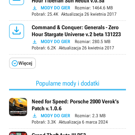
Hour Tiberian Sun Redux v.0.5a

MODY DO GIER
Rozmiar:
1464.6 MB
Pobrań:
25.4K
Aktualizacja
26 kwietnia 2017

Command & Conquer: Generals - Zero
Hour Stargate Universe v.2 beta 131223

MODY DO GIER
Rozmiar:
280.5 MB
Pobrań:
6.2K
Aktualizacja
26 kwietnia 2017

Więcej
Popularne mody i dodatki
Need for Speed: Porsche 2000 Verok’s
Patch v.1.0.6

MODY DO GIER
Rozmiar:
2.3 MB
Pobrań:
3.3K
Aktualizacja
6 marca 2024