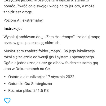
toksyczne jezioro. Może coś tam będzie w stanie Ci
pomóc. Zwróć całą swoją uwagę na to jezioro, a może
znajdziesz drogę.
Poziom AI: ekstremalny
Instrukcje:
Wypakuj archiwum do „…Zero Hour/maps” i załaduj mapę
przez w grze przez opcję skirmish.
Musisz sam znaleźć folder „maps”. Bo jego lokalizacja
różni się zależnie od wersji gry i systemu operacyjnego.
Ogólnie jednak znajdziesz go albo w folderze z samą grą
albo w Dokumentach na C:\
Ostatnia aktualizacja: 17 stycznia 2022
Gatunek: Gra Strategiczna
Rozmiar pliku: 241.5 KB
