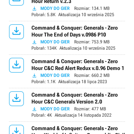
Hour Return v.2.3

MODY DO GIER
Rozmiar:
134.1 MB
Pobrań:
5.8K
Aktualizacja
10 września 2025

Command & Conquer: Generals - Zero
Hour The End of Days v.0986 P10

MODY DO GIER
Rozmiar:
753.9 MB
Pobrań:
134K
Aktualizacja
10 września 2025

Command & Conquer: Generals - Zero
Hour C&C Red Alert Redux v.0.96 Demo 1

MODY DO GIER
Rozmiar:
660.2 MB
Pobrań:
1.1K
Aktualizacja
18 lipca 2023

Command & Conquer: Generals - Zero
Hour C&C Generals Version 2.0

MODY DO GIER
Rozmiar:
477 MB
Pobrań:
4K
Aktualizacja
14 listopada 2022

Command & Conquer: Generals - Zero