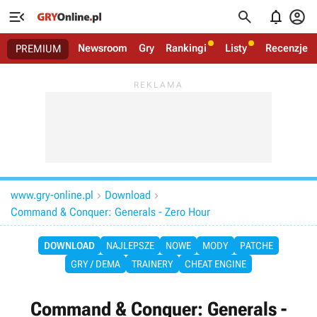




Newsroom
Gry
Rankingi
Listy
Recenzje
PREMIUM
www.gry-online.pl
Download


Command & Conquer: Generals - Zero Hour
DOWNLOAD
NAJLEPSZE
NOWE
MODY
PATCHE
GRY / DEMA
TRAINERY
CHEAT ENGINE
Command & Conquer: Generals -