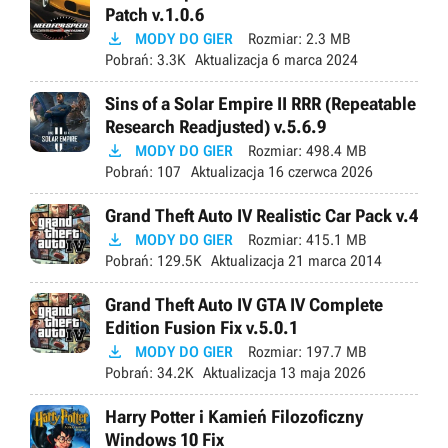
Patch v.1.0.6

MODY DO GIER
Rozmiar:
2.3 MB
Pobrań:
3.3K
Aktualizacja
6 marca 2024
Sins of a Solar Empire II RRR (Repeatable
Research Readjusted) v.5.6.9

MODY DO GIER
Rozmiar:
498.4 MB
Pobrań:
107
Aktualizacja
16 czerwca 2026
Grand Theft Auto IV Realistic Car Pack v.4

MODY DO GIER
Rozmiar:
415.1 MB
Pobrań:
129.5K
Aktualizacja
21 marca 2014
Grand Theft Auto IV GTA IV Complete
Edition Fusion Fix v.5.0.1

MODY DO GIER
Rozmiar:
197.7 MB
Pobrań:
34.2K
Aktualizacja
13 maja 2026
Harry Potter i Kamień Filozoficzny
Windows 10 Fix