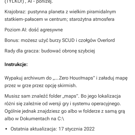
(TYLKO!) , AI - poniżej.
Krajobraz: pustynna planeta z wielkim piramidalnym
statkiem-pałacem w centrum; starożytna atmosfera
Poziom AI: dość agresywne
Bonus: możesz użyć burzy SCUD i czołgów Overlord
Rady dla gracza: budować obronę szybciej
Instrukcje:
Wypakuj archiwum do „…Zero Hour/maps” i załaduj mapę
przez w grze przez opcję skirmish.
Musisz sam znaleźć folder „maps”. Bo jego lokalizacja
różni się zależnie od wersji gry i systemu operacyjnego.
Ogólnie jednak znajdziesz go albo w folderze z samą grą
albo w Dokumentach na C:\
Ostatnia aktualizacja: 17 stycznia 2022