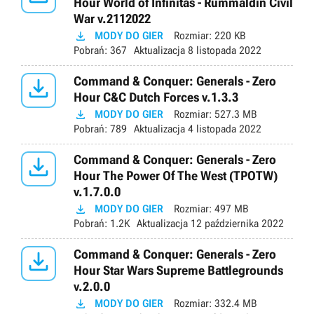
Hour World of Infinitas - Rummaldin Civil
War v.2112022

MODY DO GIER
Rozmiar:
220 KB
Pobrań:
367
Aktualizacja
8 listopada 2022

Command & Conquer: Generals - Zero
Hour C&C Dutch Forces v.1.3.3

MODY DO GIER
Rozmiar:
527.3 MB
Pobrań:
789
Aktualizacja
4 listopada 2022

Command & Conquer: Generals - Zero
Hour The Power Of The West (TPOTW)
v.1.7.0.0

MODY DO GIER
Rozmiar:
497 MB
Pobrań:
1.2K
Aktualizacja
12 października 2022

Command & Conquer: Generals - Zero
Hour Star Wars Supreme Battlegrounds
v.2.0.0

MODY DO GIER
Rozmiar:
332.4 MB