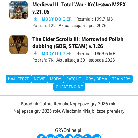
Medieval II: Total War - Królestwa M2EX
v.21.06

MODY DO GIER
Rozmiar:
199.7 MB
Pobrań:
129
Aktualizacja
5 lipca 2026
The Elder Scrolls III: Morrowind Polish
dubbing (GOG, STEAM) v.1.26

MODY DO GIER
Rozmiar:
1869.6 MB
Pobrań:
7K
Aktualizacja
30 listopada 2023
NAJLEPSZE
NOWE
MODY
PATCHE
GRY / DEMA
TRAINERY
CHEAT ENGINE
Poradnik Gothic Remake
Najlepsze gry 2026 roku
Najlepsze gry 2025 roku
Wiedźmin 4
Najbliższe premiery
GRYOnline.pl: