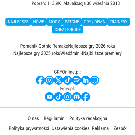
Pobrań:
113.9K
Aktualizacja
30 września 2013
NAJLEPSZE
NOWE
MODY
PATCHE
GRY / DEMA
TRAINERY
CHEAT ENGINE
Poradnik Gothic Remake
Najlepsze gry 2026 roku
Najlepsze gry 2025 roku
Wiedźmin 4
Najbliższe premiery
GRYOnline.pl:
tvgry.pl:
O nas
Regulamin
Polityka redakcyjna
Polityka prywatności
Ustawienia cookies
Reklama
Zespół