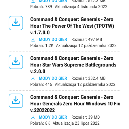

MODY DO GIER
Rozmiar:
527.3 MB
Pobrań:
789
Aktualizacja
4 listopada 2022

Command & Conquer: Generals - Zero
Hour The Power Of The West (TPOTW)
v.1.7.0.0

MODY DO GIER
Rozmiar:
497 MB
Pobrań:
1.2K
Aktualizacja
12 października 2022

Command & Conquer: Generals - Zero
Hour Star Wars Supreme Battlegrounds
v.2.0.0

MODY DO GIER
Rozmiar:
332.4 MB
Pobrań:
446
Aktualizacja
12 października 2022

Command & Conquer: Generals - Zero
Hour Generals Zero Hour Windows 10 Fix
v.22022022

MODY DO GIER
Rozmiar:
39 MB
Pobrań:
8K
Aktualizacja
23 lipca 2022