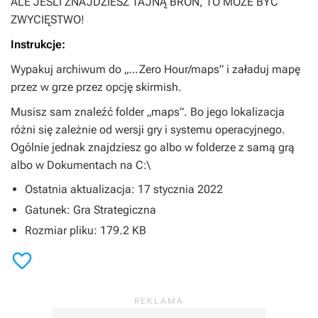
ALE JEŚLI ZNAJDZIESZ TAJNĄ BROŃ, TO MOŻE BYĆ
ZWYCIĘSTWO!
Instrukcje:
Wypakuj archiwum do „…Zero Hour/maps” i załaduj mapę
przez w grze przez opcję skirmish.
Musisz sam znaleźć folder „maps”. Bo jego lokalizacja
różni się zależnie od wersji gry i systemu operacyjnego.
Ogólnie jednak znajdziesz go albo w folderze z samą grą
albo w Dokumentach na C:\
Ostatnia aktualizacja: 17 stycznia 2022
Gatunek: Gra Strategiczna
Rozmiar pliku: 179.2 KB
