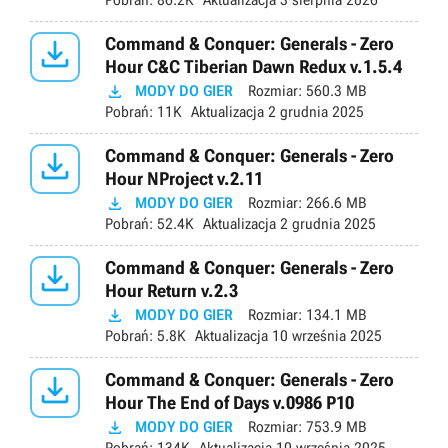
Pobrań:
86.2K
Aktualizacja
3 sierpnia 2026

Command & Conquer: Generals - Zero
Hour C&C Tiberian Dawn Redux v.1.5.4

MODY DO GIER
Rozmiar:
560.3 MB
Pobrań:
11K
Aktualizacja
2 grudnia 2025

Command & Conquer: Generals - Zero
Hour NProject v.2.11

MODY DO GIER
Rozmiar:
266.6 MB
Pobrań:
52.4K
Aktualizacja
2 grudnia 2025

Command & Conquer: Generals - Zero
Hour Return v.2.3

MODY DO GIER
Rozmiar:
134.1 MB
Pobrań:
5.8K
Aktualizacja
10 września 2025

Command & Conquer: Generals - Zero
Hour The End of Days v.0986 P10

MODY DO GIER
Rozmiar:
753.9 MB