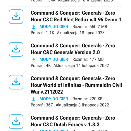
Pobrań:
134K
Aktualizacja
10 września 2025

Command & Conquer: Generals - Zero
Hour C&C Red Alert Redux v.0.96 Demo 1

MODY DO GIER
Rozmiar:
660.2 MB
Pobrań:
1.1K
Aktualizacja
18 lipca 2023

Command & Conquer: Generals - Zero
Hour C&C Generals Version 2.0

MODY DO GIER
Rozmiar:
477 MB
Pobrań:
4K
Aktualizacja
14 listopada 2022

Command & Conquer: Generals - Zero
Hour World of Infinitas - Rummaldin Civil
War v.2112022

MODY DO GIER
Rozmiar:
220 KB
Pobrań:
367
Aktualizacja
8 listopada 2022

Command & Conquer: Generals - Zero
Hour C&C Dutch Forces v.1.3.3