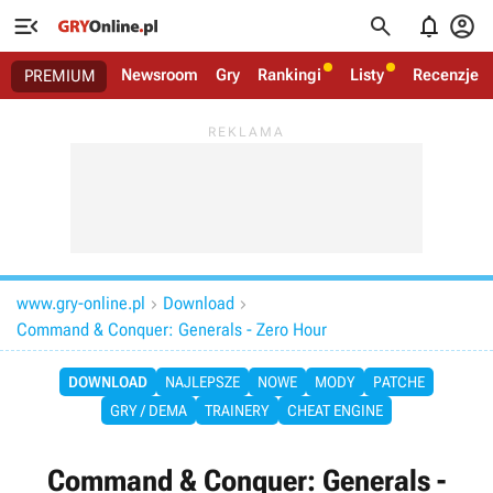




Newsroom
Gry
Rankingi
Listy
Recenzje
PREMIUM
www.gry-online.pl
Download


Command & Conquer: Generals - Zero Hour
DOWNLOAD
NAJLEPSZE
NOWE
MODY
PATCHE
GRY / DEMA
TRAINERY
CHEAT ENGINE
Command & Conquer: Generals -