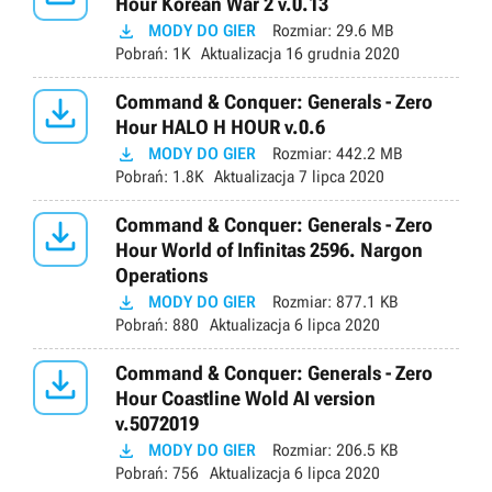
Hour Korean War 2 v.0.13

MODY DO GIER
Rozmiar:
29.6 MB
Pobrań:
1K
Aktualizacja
16 grudnia 2020

Command & Conquer: Generals - Zero
Hour HALO H HOUR v.0.6

MODY DO GIER
Rozmiar:
442.2 MB
Pobrań:
1.8K
Aktualizacja
7 lipca 2020

Command & Conquer: Generals - Zero
Hour World of Infinitas 2596. Nargon
Operations

MODY DO GIER
Rozmiar:
877.1 KB
Pobrań:
880
Aktualizacja
6 lipca 2020

Command & Conquer: Generals - Zero
Hour Coastline Wold AI version
v.5072019

MODY DO GIER
Rozmiar:
206.5 KB
Pobrań:
756
Aktualizacja
6 lipca 2020