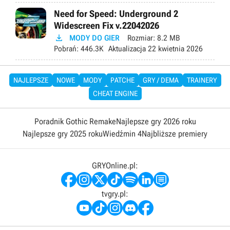
Need for Speed: Underground 2
Widescreen Fix v.22042026

MODY DO GIER
Rozmiar:
8.2 MB
Pobrań:
446.3K
Aktualizacja
22 kwietnia 2026
NAJLEPSZE
NOWE
MODY
PATCHE
GRY / DEMA
TRAINERY
CHEAT ENGINE
Poradnik Gothic Remake
Najlepsze gry 2026 roku
Najlepsze gry 2025 roku
Wiedźmin 4
Najbliższe premiery
GRYOnline.pl:
tvgry.pl: