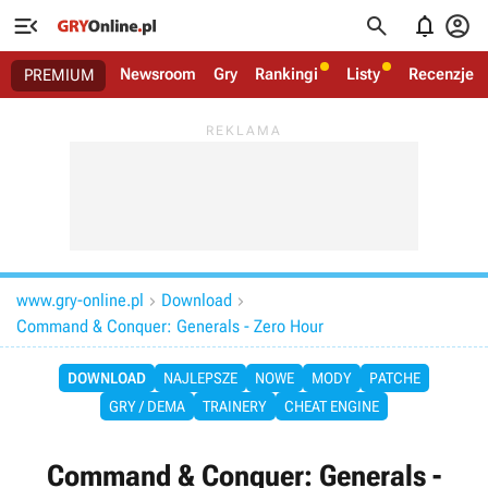




Newsroom
Gry
Rankingi
Listy
Recenzje
PREMIUM
www.gry-online.pl
Download


Command & Conquer: Generals - Zero Hour
DOWNLOAD
NAJLEPSZE
NOWE
MODY
PATCHE
GRY / DEMA
TRAINERY
CHEAT ENGINE
Command & Conquer: Generals -