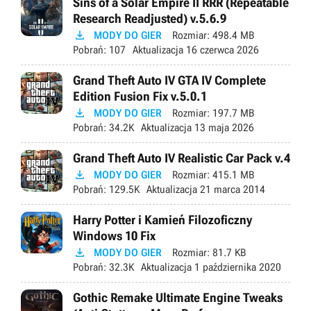
Sins of a Solar Empire II RRR (Repeatable
Research Readjusted) v.5.6.9

MODY DO GIER
Rozmiar:
498.4 MB
Pobrań:
107
Aktualizacja
16 czerwca 2026
Grand Theft Auto IV GTA IV Complete
Edition Fusion Fix v.5.0.1

MODY DO GIER
Rozmiar:
197.7 MB
Pobrań:
34.2K
Aktualizacja
13 maja 2026
Grand Theft Auto IV Realistic Car Pack v.4

MODY DO GIER
Rozmiar:
415.1 MB
Pobrań:
129.5K
Aktualizacja
21 marca 2014
Harry Potter i Kamień Filozoficzny
Windows 10 Fix

MODY DO GIER
Rozmiar:
81.7 KB
Pobrań:
32.3K
Aktualizacja
1 października 2020
Gothic Remake Ultimate Engine Tweaks