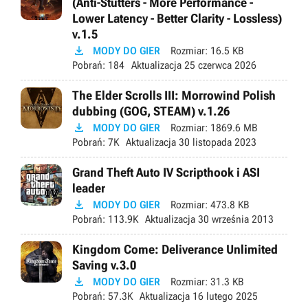
(Anti-Stutters - More Performance -
Lower Latency - Better Clarity - Lossless)
v.1.5

MODY DO GIER
Rozmiar:
16.5 KB
Pobrań:
184
Aktualizacja
25 czerwca 2026
The Elder Scrolls III: Morrowind Polish
dubbing (GOG, STEAM) v.1.26

MODY DO GIER
Rozmiar:
1869.6 MB
Pobrań:
7K
Aktualizacja
30 listopada 2023
Grand Theft Auto IV Scripthook i ASI
leader

MODY DO GIER
Rozmiar:
473.8 KB
Pobrań:
113.9K
Aktualizacja
30 września 2013
Kingdom Come: Deliverance Unlimited
Saving v.3.0

MODY DO GIER
Rozmiar:
31.3 KB
Pobrań:
57.3K
Aktualizacja
16 lutego 2025