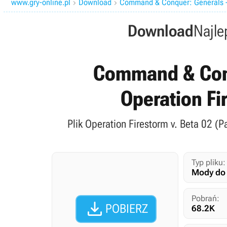
www.gry-online.pl
Download
Command & Conquer: Generals -


Download
Najle
Command & Conqu
Operation Fi
Plik Operation Firestorm v. Beta 02 (
Typ pliku:
Mody do 
Pobrań:

POBIERZ
68.2K