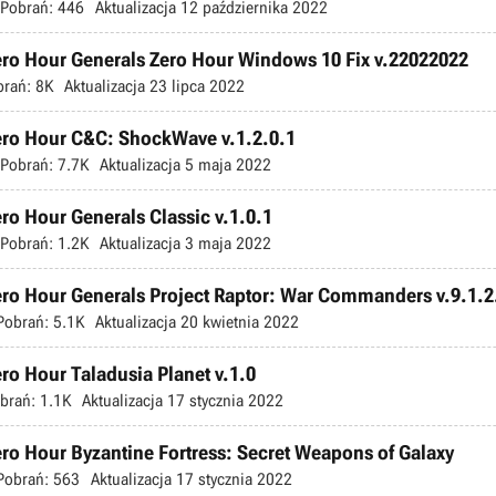
Pobrań:
446
Aktualizacja
12 października 2022
ro Hour Generals Zero Hour Windows 10 Fix v.22022022
brań:
8K
Aktualizacja
23 lipca 2022
ro Hour C&C: ShockWave v.1.2.0.1
Pobrań:
7.7K
Aktualizacja
5 maja 2022
o Hour Generals Classic v.1.0.1
Pobrań:
1.2K
Aktualizacja
3 maja 2022
ro Hour Generals Project Raptor: War Commanders v.9.1.2
Pobrań:
5.1K
Aktualizacja
20 kwietnia 2022
o Hour Taladusia Planet v.1.0
brań:
1.1K
Aktualizacja
17 stycznia 2022
o Hour Byzantine Fortress: Secret Weapons of Galaxy
Pobrań:
563
Aktualizacja
17 stycznia 2022