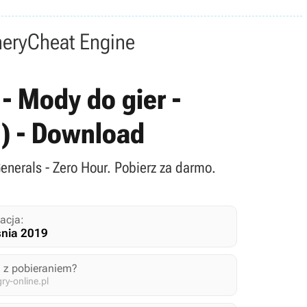
nery
Cheat Engine
- Mody do gier -
1) - Download
enerals - Zero Hour. Pobierz za darmo.
acja:
śnia 2019
 z pobieraniem?
y-online.pl