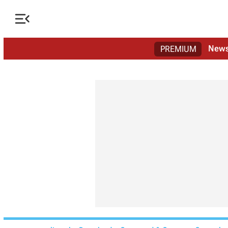

New
PREMIUM