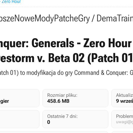
 Zero Hour
psze
Nowe
Mody
Patche
Gry / Dema
Trai
er: Generals - Zero Hour 
restorm v. Beta 02 (Patch 0
Patch 01) to modyfikacja do gry Command & Conquer: G
Rozmiar pliku:
Aktualiz
gier
458.6 MB
9 wrze
Ostatnie 7 dni:
Problem
0
uwagi@gr