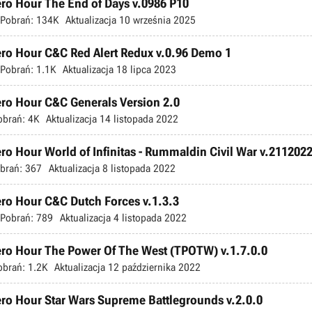
o Hour The End of Days v.0986 P10
Pobrań:
134K
Aktualizacja
10 września 2025
ro Hour C&C Red Alert Redux v.0.96 Demo 1
Pobrań:
1.1K
Aktualizacja
18 lipca 2023
ro Hour C&C Generals Version 2.0
obrań:
4K
Aktualizacja
14 listopada 2022
o Hour World of Infinitas - Rummaldin Civil War v.211202
brań:
367
Aktualizacja
8 listopada 2022
ro Hour C&C Dutch Forces v.1.3.3
Pobrań:
789
Aktualizacja
4 listopada 2022
ro Hour The Power Of The West (TPOTW) v.1.7.0.0
obrań:
1.2K
Aktualizacja
12 października 2022
o Hour Star Wars Supreme Battlegrounds v.2.0.0