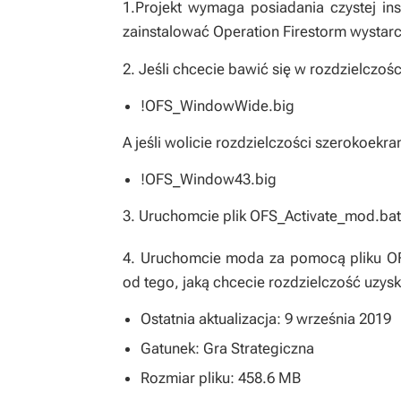
1.Projekt wymaga posiadania czystej ins
zainstalować
Operation Firestorm
wystarc
2. Jeśli chcecie bawić się w rozdzielczośc
!OFS_WindowWide.big
A jeśli wolicie rozdzielczości szerokoekra
!OFS_Window43.big
3. Uruchomcie plik OFS_Activate_mod.bat
4. Uruchomcie moda za pomocą pliku OF
od tego, jaką chcecie rozdzielczość uzys
Ostatnia aktualizacja: 9 września 2019
Gatunek: Gra Strategiczna
Rozmiar pliku: 458.6 MB