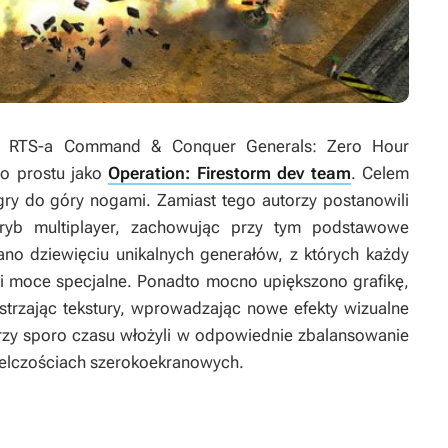
o RTS-a
Command & Conquer Generals: Zero Hour
o prostu jako
Operation: Firestorm dev team
. Celem
gry do góry nogami. Zamiast tego autorzy postanowili
tryb multiplayer, zachowując przy tym podstawowe
o dziewięciu unikalnych generałów, z których każdy
i i moce specjalne. Ponadto mocno upiększono grafikę,
trzając tekstury, wprowadzając nowe efekty wizualne
orzy sporo czasu włożyli w odpowiednie zbalansowanie
ielczościach szerokoekranowych.