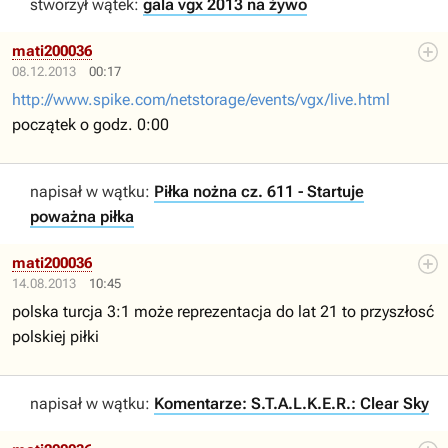
stworzył wątek:
gala vgx 2013 na żywo
mati200036
08.12.2013
00:17
http://www.spike.com/netstorage/events/vgx/live.html
początek o godz. 0:00
napisał w wątku:
Piłka nożna cz. 611 - Startuje
poważna piłka
mati200036
14.08.2013
10:45
polska turcja 3:1 może reprezentacja do lat 21 to przyszłosć
polskiej piłki
napisał w wątku:
Komentarze: S.T.A.L.K.E.R.: Clear Sky