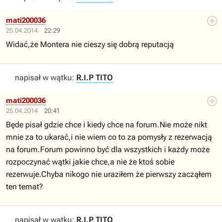
mati200036
25.04.2014
22:29
Widać,że Montera nie cieszy się dobrą reputacją
napisał w wątku:
R.I.P TITO
mati200036
25.04.2014
20:41
Będe pisał gdzie chce i kiedy chce na forum.Nie może nikt
mnie za to ukarać,i nie wiem co to za pomysły z rezerwacją
na forum.Forum powinno być dla wszystkich i każdy może
rozpoczynać wątki jakie chce,a nie że ktoś sobie
rezerwuje.Chyba nikogo nie uraziłem że pierwszy zacząłem
ten temat?
napisał w wątku:
R.I.P TITO