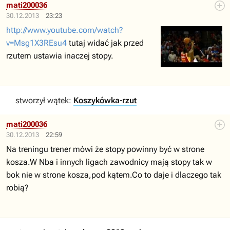
mati200036
30.12.2013
23:23
http://www.youtube.com/watch?
v=Msg1X3REsu4
tutaj widać jak przed
rzutem ustawia inaczej stopy.
stworzył wątek:
Koszykówka-rzut
mati200036
30.12.2013
22:59
Na treningu trener mówi że stopy powinny być w strone
kosza.W Nba i innych ligach zawodnicy mają stopy tak w
bok nie w strone kosza,pod kątem.Co to daje i dlaczego tak
robią?