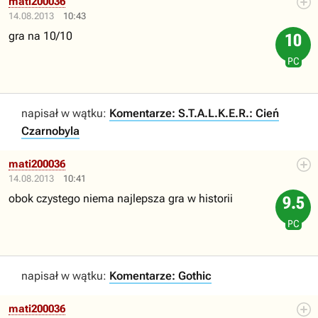
mati200036
14.08.2013
10:43
gra na 10/10
10
PC
napisał w wątku:
Komentarze: S.T.A.L.K.E.R.: Cień
Czarnobyla
mati200036
14.08.2013
10:41
obok czystego niema najlepsza gra w historii
9.5
PC
napisał w wątku:
Komentarze: Gothic
mati200036