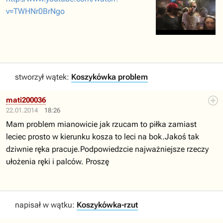
v=TWHNr0BrNgo
stworzył wątek:
Koszykówka problem
mati200036
22.01.2014
18:26
Mam problem mianowicie jak rzucam to piłka zamiast
leciec prosto w kierunku kosza to leci na bok.Jakoś tak
dziwnie ręka pracuje.Podpowiedzcie najważniejsze rzeczy
ułożenia ręki i palców. Proszę
napisał w wątku:
Koszykówka-rzut