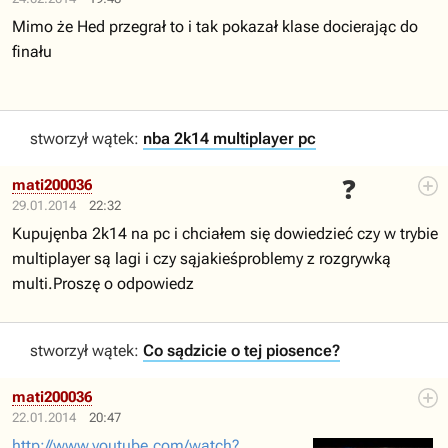
Mimo że Hed przegrał to i tak pokazał klase docierając do
finału
stworzył wątek:
nba 2k14 multiplayer pc
❓
mati200036
29.01.2014
22:32
Kupujęnba 2k14 na pc i chciałem się dowiedzieć czy w trybie
multiplayer są lagi i czy sąjakieśproblemy z rozgrywką
multi.Proszę o odpowiedz
stworzył wątek:
Co sądzicie o tej piosence?
mati200036
22.01.2014
20:47
http://www.youtube.com/watch?