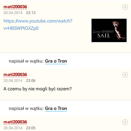
mati200036
20.04.2014
23:13
https://www.youtube.com/watch?
v=HBSWPtGXZp0
napisał w wątku:
Gra o Tron
mati200036
20.04.2014
23:06
A czemu by nie mogli być razem?
napisał w wątku:
Gra o Tron
mati200036
20.04.2014
23:05