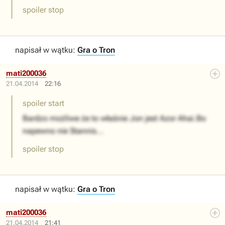
spoiler stop
napisał w wątku:
Gra o Tron
mati200036
21.04.2014
22:16
spoiler start
Bardzo możliwe że to właśnie Jon jest Azor Ahai.Bo
napewno nie Stannis...
spoiler stop
napisał w wątku:
Gra o Tron
mati200036
21.04.2014
21:41