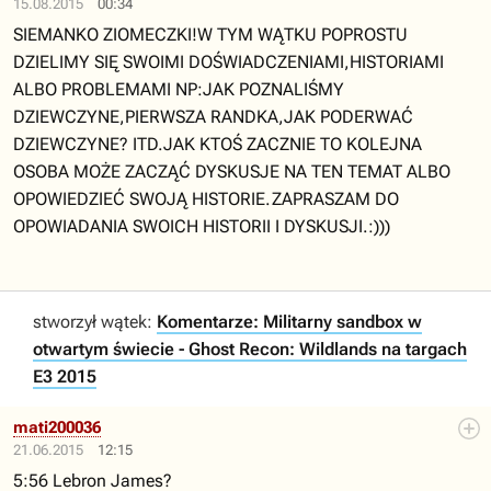
15.08.2015
00:34
SIEMANKO ZIOMECZKI!W TYM WĄTKU POPROSTU
DZIELIMY SIĘ SWOIMI DOŚWIADCZENIAMI,HISTORIAMI
ALBO PROBLEMAMI NP:JAK POZNALIŚMY
DZIEWCZYNE,PIERWSZA RANDKA,JAK PODERWAĆ
DZIEWCZYNE? ITD.JAK KTOŚ ZACZNIE TO KOLEJNA
OSOBA MOŻE ZACZĄĆ DYSKUSJE NA TEN TEMAT ALBO
OPOWIEDZIEĆ SWOJĄ HISTORIE.ZAPRASZAM DO
OPOWIADANIA SWOICH HISTORII I DYSKUSJI.:)))
stworzył wątek:
Komentarze: Militarny sandbox w
otwartym świecie - Ghost Recon: Wildlands na targach
E3 2015
mati200036
21.06.2015
12:15
5:56 Lebron James?