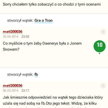
Sorry chciałem tylko zobaczyć o co chodzi z tymi ocenami
stworzył wątek:
Gra o Tron
mati200036
20.04.2014
23:03
Co myślicie o tym żeby Daenerys była z Jonem
10
Snowem?
stworzył wątek:
fb
mati200036
06.03.2014
23:17
Jak śmiesznie odpowiedzieć na wątek tego dzieciaka który
użala się nad sobą na fb.Oto jego tekst: Widzę, że kilku