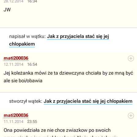
28.12.2014
16:34
JW
napisał w wątku:
Jak z przyjaciela stać się jej
chlopakiem
mati200036
12.11.2014
16:54
Jej koleżanka mówi że ta dziewczyna chciała by ze mną być
ale sie boi/obawia
stworzył wątek:
Jak z przyjaciela stać się jej chlopakiem
mati200036
11.11.2014
23:55
Ona powiedziała ze nie chce zwiazkow po swoich