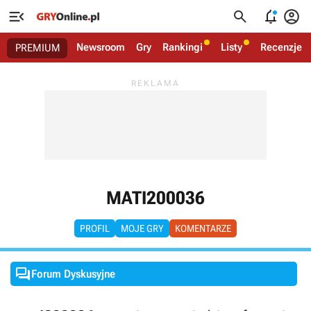




Newsroom
Gry
Rankingi
Listy
Recenzje
PREMIUM
MATI200036
PROFIL
MOJE GRY
KOMENTARZE

Forum Dyskusyjne