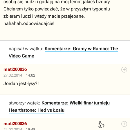
osobą się nudzi i gadają na mój temat jakieś bzdury.
Chciałem tylko powiedzieć, że w przyszłym tygodniu
zbieram ludzi i wtedy macie przejebane.
hahahah.odpowiadajcie!
napisał w wątku:
Komentarze: Gramy w Rambo: The
Video Game
mati200036
27.02.2014
14:02
Jordan jest łysy?!
stworzył wątek:
Komentarze: Wielki finał turnieju
Hearthstone: Hed vs Łosiu
👍
mati200036
24.02.2014
19:48