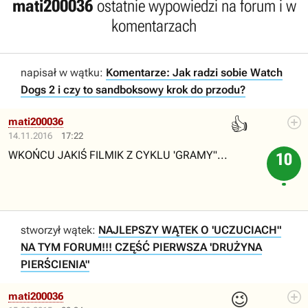
mati200036
ostatnie wypowiedzi na forum i w
komentarzach
napisał w wątku:
Komentarze: Jak radzi sobie Watch
Dogs 2 i czy to sandboksowy krok do przodu?
👍
mati200036
14.11.2016
17:22
WKOŃCU JAKIŚ FILMIK Z CYKLU 'GRAMY"...
10
stworzył wątek:
NAJLEPSZY WĄTEK O 'UCZUCIACH"
NA TYM FORUM!!! CZĘŚĆ PIERWSZA 'DRUŻYNA
PIERŚCIENIA"
😉
mati200036