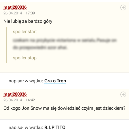
mati200036
26.04.2014
17:39
Nie lubię za bardzo góry
spoiler start
czekam na przybycie victariona w serialu.Pasuje on
do przepowiedni azor ahai.
spoiler stop
napisał w wątku:
Gra o Tron
mati200036
26.04.2014
14:42
Od kogo Jon Snow ma się dowiedzieć czyim jest dzieckiem?
napisał w wątku:
R.I.P TITO