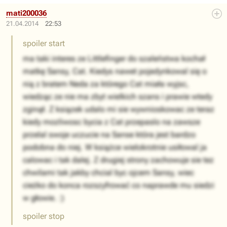
mati200036
21.04.2014
22:53
spoiler start
ma taki interes ze Littlefinger do szaleństwa kochał
matkę Sansy, Cat. Kiedys nawet pojedynkowal się o
nią z bratem Neda za którego Cat miała wyjsc,
wiedząc ze nie ma zbyt wielkich szans i prawie wtedy
zginął. Z ksiązek udalo mi sie wywnioskowac ze teraz
kiedy mozliwosc bycia z Cat przepaslo na zawsze
przelal swoje uczucie na Sanse która jest bardzo
podobna do niej. W książce wielokrotnie usiłowal ja
calowac i tak dalej. Z drugiej strony zachowuje sie tez
chwilami tak jakby chcial byc ojcem Sansy, wiec
cieżko do konca rozszyfrować co naprawde mu siedzi
w głowie. :)
spoiler stop