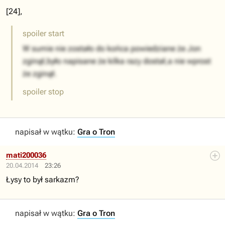
[24],
spoiler start
W sumie nie zostało do końca powiedziane że Jon
zginął,było napisane że kilka razy dostał,a nie wprost
że zginął.
spoiler stop
napisał w wątku:
Gra o Tron
mati200036
20.04.2014
23:26
Łysy to był sarkazm?
napisał w wątku:
Gra o Tron