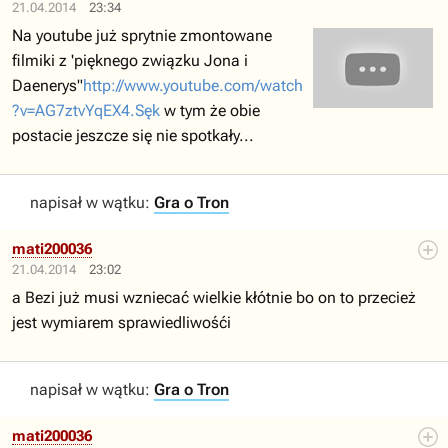
21.04.2014
23:34
Na youtube już sprytnie zmontowane
filmiki z 'pięknego związku Jona i
Daenerys"
http://www.youtube.com/watch
?v=AG7ztvYqEX4.Sęk
w tym że obie
postacie jeszcze się nie spotkały...
napisał w wątku:
Gra o Tron
mati200036
21.04.2014
23:02
a Bezi już musi wzniecać wielkie kłótnie bo on to przecież
jest wymiarem sprawiedliwośći
napisał w wątku:
Gra o Tron
mati200036