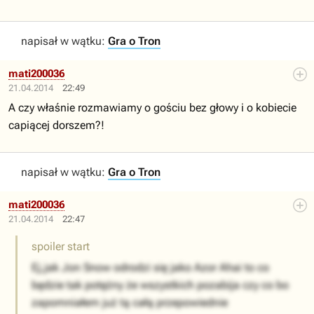
napisał w wątku:
Gra o Tron
mati200036
21.04.2014
22:49
A czy właśnie rozmawiamy o gościu bez głowy i o kobiecie
capiącej dorszem?!
napisał w wątku:
Gra o Tron
mati200036
21.04.2014
22:47
spoiler start
Ej,jak Jon Snow odrodzi się jako Azor Ahai to co
będzie tak potężny że wszystkich pozabija czy co bo
zapomniałem już tą całą przepowiednie