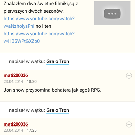
Znalazłem dwa świetne filmiki,są z
pierwszych dwóch sezonów.
https://www.youtube.com/watch?
v=aNzholysPhI
no i ten
https://www.youtube.com/watch?
v=HBSWPtGXZp0
napisał w wątku:
Gra o Tron
mati200036
23.04.2014
18:20
Jon snow przypomina bohatera jakiegoś RPG.
napisał w wątku:
Gra o Tron
mati200036
23.04.2014
17:25