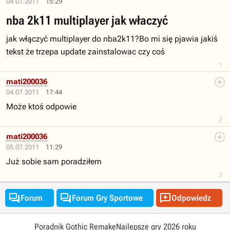
04.07.2011
15:29
nba 2k11 multiplayer jak właczyć
jak włączyć multiplayer do nba2k11?Bo mi się pjawia jakiś
tekst że trzepa update zainstalowac czy coś
1
mati200036
04.07.2011
17:44
Może ktoś odpowie
2
mati200036
05.07.2011
11:29
Już sobie sam poradziłem
3



Forum
Forum Gry Sportowe
Odpowiedz
Poradnik Gothic Remake
Najlepsze gry 2026 roku