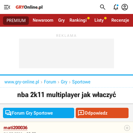




Newsroom
Gry
Rankingi
Listy
Recenzje
PREMIUM
www.gry-online.pl
Forum
Gry
Sportowe



nba 2k11 multiplayer jak właczyć


Forum Gry Sportowe
Odpowiedz
mati200036