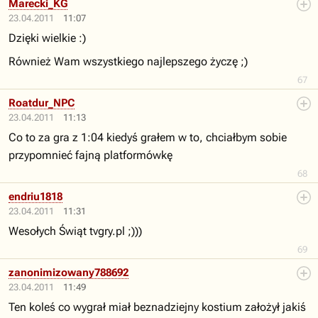
Marecki_KG
23.04.2011
11:07
Dzięki wielkie :)
Również Wam wszystkiego najlepszego życzę ;)
67
Roatdur_NPC
23.04.2011
11:13
Co to za gra z 1:04 kiedyś grałem w to, chciałbym sobie
przypomnieć fajną platformówkę
68
endriu1818
23.04.2011
11:31
Wesołych Świąt tvgry.pl ;)))
69
zanonimizowany788692
23.04.2011
11:49
Ten koleś co wygrał miał beznadziejny kostium założył jakiś