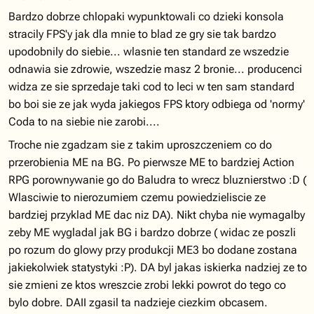
Bardzo dobrze chlopaki wypunktowali co dzieki konsola
stracily FPS'y jak dla mnie to blad ze gry sie tak bardzo
upodobnily do siebie... wlasnie ten standard ze wszedzie
odnawia sie zdrowie, wszedzie masz 2 bronie... producenci
widza ze sie sprzedaje taki cod to leci w ten sam standard
bo boi sie ze jak wyda jakiegos FPS ktory odbiega od 'normy'
Coda to na siebie nie zarobi....
Troche nie zgadzam sie z takim uproszczeniem co do
przerobienia ME na BG. Po pierwsze ME to bardziej Action
RPG porownywanie go do Baludra to wrecz bluznierstwo :D (
Wlasciwie to nierozumiem czemu powiedzieliscie ze
bardziej przyklad ME dac niz DA). Nikt chyba nie wymagalby
zeby ME wygladal jak BG i bardzo dobrze ( widac ze poszli
po rozum do glowy przy produkcji ME3 bo dodane zostana
jakiekolwiek statystyki :P). DA byl jakas iskierka nadziej ze to
sie zmieni ze ktos wreszcie zrobi lekki powrot do tego co
bylo dobre. DAII zgasil ta nadzieje ciezkim obcasem.