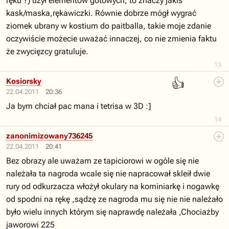
ręku ?) użył elementów gotowych, to znaczy jakiś
kask/maska,rękawiczki. Równie dobrze mógł wygrać
ziomek ubrany w kostium do paitballa, takie moje zdanie
oczywiście możecie uważać innaczej, co nie zmienia faktu
że zwycięzcy gratuluje.
13
👍
Kosiorsky
22.04.2011
20:36
Ja bym chciał pac mana i tetrisa w 3D :]
14
zanonimizowany736245
22.04.2011
20:41
Bez obrazy ale uważam ze tapiciorowi w ogóle się nie
należała ta nagroda wcale się nie napracował skleił dwie
rury od odkurzacza włożył okulary na kominiarkę i nogawkę
od spodni na rękę ,sądzę ze nagroda mu się nie nie należało
było wielu innych którym się naprawdę należała ,Chociażby
jaworowi 225