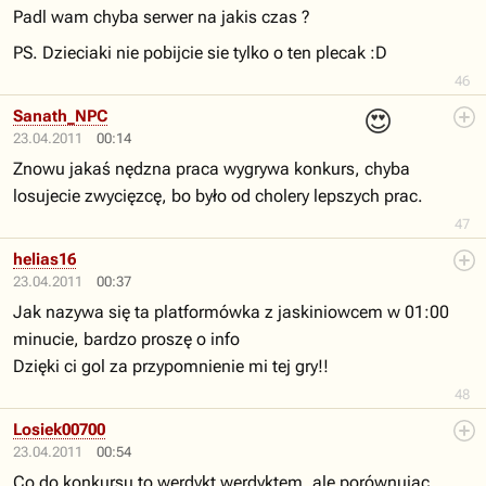
Padl wam chyba serwer na jakis czas ?
PS. Dzieciaki nie pobijcie sie tylko o ten plecak :D
46
😍
Sanath_NPC
23.04.2011
00:14
Znowu jakaś nędzna praca wygrywa konkurs, chyba
losujecie zwycięzcę, bo było od cholery lepszych prac.
47
helias16
23.04.2011
00:37
Jak nazywa się ta platformówka z jaskiniowcem w 01:00
minucie, bardzo proszę o info
Dzięki ci gol za przypomnienie mi tej gry!!
48
Losiek00700
23.04.2011
00:54
Co do konkursu to werdykt werdyktem, ale porównując