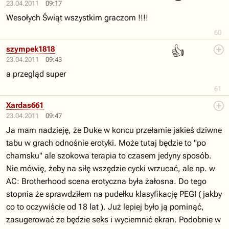
23.04.2011
09:17
Wesołych Świąt wszystkim graczom !!!!
60
👍
szympek1818
23.04.2011
09:43
a przegląd super
61
Xardas661
23.04.2011
09:47
Ja mam nadzieję, że Duke w koncu przełamie jakieś dziwne
tabu w grach odnośnie erotyki. Może tutaj będzie to "po
chamsku" ale szokowa terapia to czasem jedyny sposób.
Nie mówię, żeby na siłę wszędzie cycki wrzucać, ale np. w
AC: Brotherhood scena erotyczna była żałosna. Do tego
stopnia że sprawdziłem na pudełku klasyfikację PEGI ( jakby
co to oczywiście od 18 lat ). Już lepiej było ją pominąć,
zasugerować że będzie seks i wyciemnić ekran. Podobnie w