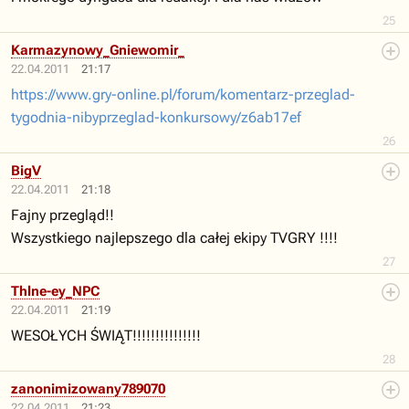
25
Karmazynowy_Gniewomir_NPC
22.04.2011
21:17
https://www.gry-online.pl/forum/komentarz-przeglad-
tygodnia-nibyprzeglad-konkursowy/z6ab17ef
26
BigV
22.04.2011
21:18
Fajny przegląd!!
Wszystkiego najlepszego dla całej ekipy TVGRY !!!!
27
Thlne-ey_NPC
22.04.2011
21:19
WESOŁYCH ŚWIĄT!!!!!!!!!!!!!!!
28
zanonimizowany789070
22.04.2011
21:23