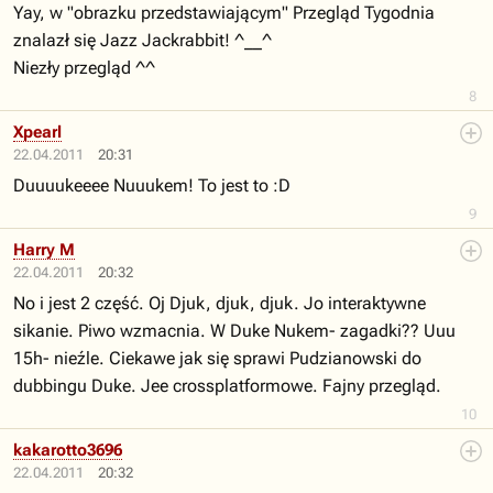
Yay, w "obrazku przedstawiającym" Przegląd Tygodnia
znalazł się Jazz Jackrabbit! ^__^
Niezły przegląd ^^
8
Xpearl
22.04.2011
20:31
Duuuukeeee Nuuukem! To jest to :D
9
Harry M
22.04.2011
20:32
No i jest 2 część. Oj Djuk, djuk, djuk. Jo interaktywne
sikanie. Piwo wzmacnia. W Duke Nukem- zagadki?? Uuu
15h- nieźle. Ciekawe jak się sprawi Pudzianowski do
dubbingu Duke. Jee crossplatformowe. Fajny przegląd.
10
kakarotto3696
22.04.2011
20:32