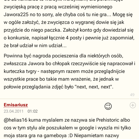
zwycięską pracę z pracą wcześniej wymienionego
Jawora225 no to sorry, ale chyba coś tu nie gra... Mogę się
w ogóle założyć, że zwycięzca o wygranej dowie się jak
przyjdzie do niego paczka. Założył konto gdy dowiedział się
o konkursie, napisał łącznie 4 posty i pewnie już zapomniał,
że brał udział w nim udział...
Powinna być nagroda pocieszenia dla niektórych osób,
zwłaszcza Jawora bo chłopak rzeczywiście się napracował i
kurteczka tvgry - następnym razem może przeglądnijcie
wszystkie prace bo takie mam wrażenie, że jednak w
połowie przeglądania zdjęć było "next, next, next".
49
😉
Emisariusz
23.04.2011
01:02
@helias16 kurna myslalem ze nazywa sie Prehistoric albo
cos w tym stylu ale poszukalem w google i wyszla mi tylko
moja stara gra na gameboya :D Niepamietam nazwy