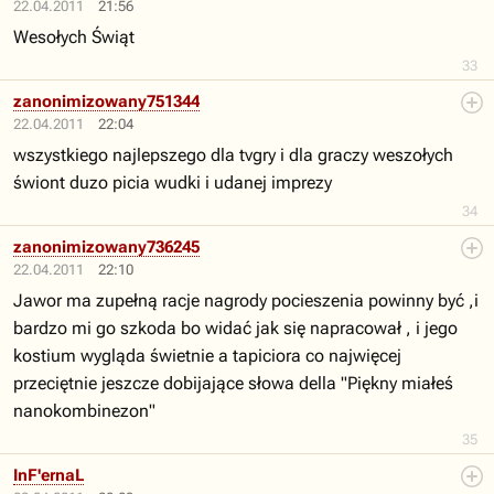
22.04.2011
21:56
Wesołych Świąt
33
zanonimizowany751344
22.04.2011
22:04
wszystkiego najlepszego dla tvgry i dla graczy weszołych
świont duzo picia wudki i udanej imprezy
34
zanonimizowany736245
22.04.2011
22:10
Jawor ma zupełną racje nagrody pocieszenia powinny być ,i
bardzo mi go szkoda bo widać jak się napracował , i jego
kostium wygląda świetnie a tapiciora co najwięcej
przeciętnie jeszcze dobijające słowa della "Piękny miałeś
nanokombinezon"
35
InF'ernaL