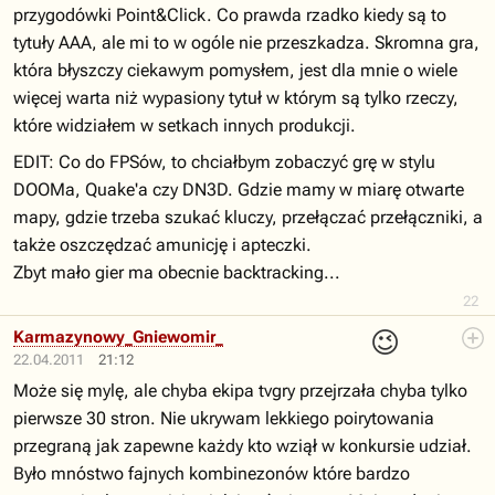
przygodówki Point&Click. Co prawda rzadko kiedy są to
tytuły AAA, ale mi to w ogóle nie przeszkadza. Skromna gra,
która błyszczy ciekawym pomysłem, jest dla mnie o wiele
więcej warta niż wypasiony tytuł w którym są tylko rzeczy,
które widziałem w setkach innych produkcji.
EDIT: Co do FPSów, to chciałbym zobaczyć grę w stylu
DOOMa, Quake'a czy DN3D. Gdzie mamy w miarę otwarte
mapy, gdzie trzeba szukać kluczy, przełączać przełączniki, a
także oszczędzać amunicję i apteczki.
Zbyt mało gier ma obecnie backtracking...
22
😉
Karmazynowy_Gniewomir_NPC
22.04.2011
21:12
Może się mylę, ale chyba ekipa tvgry przejrzała chyba tylko
pierwsze 30 stron. Nie ukrywam lekkiego poirytowania
przegraną jak zapewne każdy kto wziął w konkursie udział.
Było mnóstwo fajnych kombinezonów które bardzo