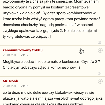
przypominały te z crisisa jak i te śmieszne. Moim zdaniem
bardzo oryginalny pomysł na kostium zaprezentował
użytkownik diablo cień. Było też sporo kombinezonów w
które trzeba było włożyć ogrom pracy która powinna zostać
doceniona chociażby "nagrodą pocieszenia" w postaci
zwykłego opakowania z grą crysis 2. No ale pozostaje mi
tylko gratulować zwycięzcy :]
23
👍
zanonimizowany714013
22.04.2011
21:12
Moglibyście podać link do tematu z konkursem Crysis'a 2 ?
Chciałbym zobaczyć zdjęcia kombinezonów. ;)
24
Mr. Noob
22.04.2011
21:16
co tu duzo mowic duke eee czy ktokolwiek wierzy ze sie
ukaze ? ja watpie ale mniejsza wesolych swiat dobrego jajka
i mokrego dyngusa dla redakcji i dla nas widzow