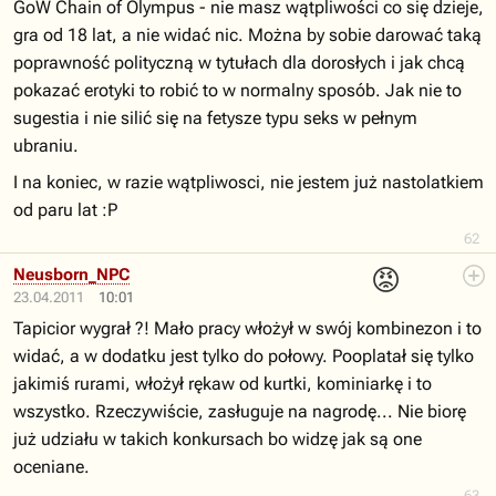
GoW Chain of Olympus - nie masz wątpliwości co się dzieje,
gra od 18 lat, a nie widać nic. Można by sobie darować taką
poprawność polityczną w tytułach dla dorosłych i jak chcą
pokazać erotyki to robić to w normalny sposób. Jak nie to
sugestia i nie silić się na fetysze typu seks w pełnym
ubraniu.
I na koniec, w razie wątpliwosci, nie jestem już nastolatkiem
od paru lat :P
62
😡
Neusborn_NPC
23.04.2011
10:01
Tapicior wygrał ?! Mało pracy włożył w swój kombinezon i to
widać, a w dodatku jest tylko do połowy. Pooplatał się tylko
jakimiś rurami, włożył rękaw od kurtki, kominiarkę i to
wszystko. Rzeczywiście, zasługuje na nagrodę... Nie biorę
już udziału w takich konkursach bo widzę jak są one
oceniane.
63