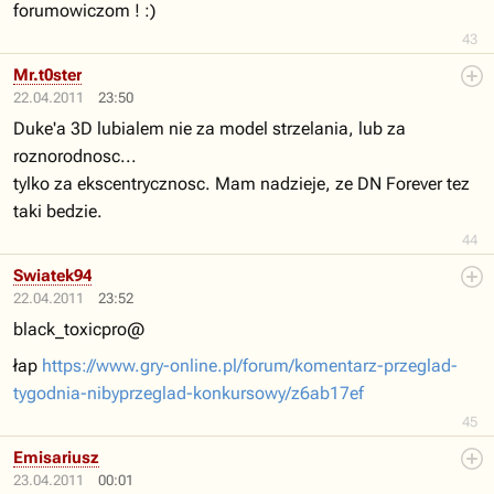
forumowiczom ! :)
43
Mr.t0ster
22.04.2011
23:50
Duke'a 3D lubialem nie za model strzelania, lub za
roznorodnosc...
tylko za ekscentrycznosc. Mam nadzieje, ze DN Forever tez
taki bedzie.
44
Swiatek94
22.04.2011
23:52
black_toxicpro@
łap
https://www.gry-online.pl/forum/komentarz-przeglad-
tygodnia-nibyprzeglad-konkursowy/z6ab17ef
45
Emisariusz
23.04.2011
00:01