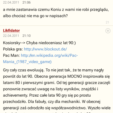
22.04.2011
21:06
a mnie zastanawia czemu Koniu z wami nie robi przeglądu,
albo chociaż nie ma go w napisach?
21
Likfidator
22.04.2011
21:10
Kosiorsky--> Chyba niedoceniasz lat 90:)
Polska gra:
http://www.blockout.de/
Pac Man:
http://en.wikipedia.org/wiki/Pac-
Mania_(1987_video_game)
Gry cały czas ewoluują. To nie jest tak, że te mamy nagły
powrót do lat 90. Obecna generacja MOCNO inspirowała się
latami 80 i pierwszymi grami. Od tej generacji gracze zaczęli
ponownie zwracać uwagę na listy wyników, znajdźki i
achievementy. Przez całe lata 90 gry się po prostu
przechodziło. Dla fabuły, czy dla mechaniki. W obecnej
generacji zaś odrodziło się współzawodnictwo. Wyszło wiele