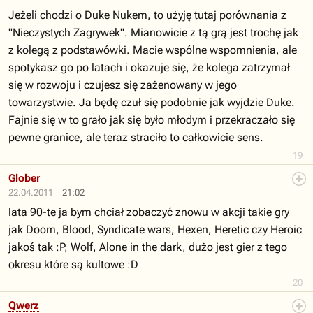
Jeżeli chodzi o Duke Nukem, to użyję tutaj porównania z
"Nieczystych Zagrywek". Mianowicie z tą grą jest trochę jak
z kolegą z podstawówki. Macie wspólne wspomnienia, ale
spotykasz go po latach i okazuje się, że kolega zatrzymał
się w rozwoju i czujesz się zażenowany w jego
towarzystwie. Ja będę czuł się podobnie jak wyjdzie Duke.
Fajnie się w to grało jak się było młodym i przekraczało się
pewne granice, ale teraz straciło to całkowicie sens.
19
Glober
22.04.2011
21:02
lata 90-te ja bym chciał zobaczyć znowu w akcji takie gry
jak Doom, Blood, Syndicate wars, Hexen, Heretic czy Heroic
jakoś tak :P, Wolf, Alone in the dark, dużo jest gier z tego
okresu które są kultowe :D
20
Qwerz