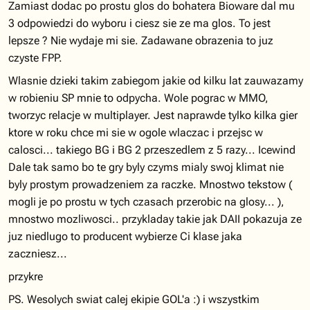
Zamiast dodac po prostu glos do bohatera Bioware dal mu
3 odpowiedzi do wyboru i ciesz sie ze ma glos. To jest
lepsze ? Nie wydaje mi sie. Zadawane obrazenia to juz
czyste FPP.
Wlasnie dzieki takim zabiegom jakie od kilku lat zauwazamy
w robieniu SP mnie to odpycha. Wole pograc w MMO,
tworzyc relacje w multiplayer. Jest naprawde tylko kilka gier
ktore w roku chce mi sie w ogole wlaczac i przejsc w
calosci... takiego BG i BG 2 przeszedlem z 5 razy... Icewind
Dale tak samo bo te gry byly czyms mialy swoj klimat nie
byly prostym prowadzeniem za raczke. Mnostwo tekstow (
mogli je po prostu w tych czasach przerobic na glosy... ),
mnostwo mozliwosci.. przykladay takie jak DAII pokazuja ze
juz niedlugo to producent wybierze Ci klase jaka
zaczniesz...
przykre
PS. Wesolych swiat calej ekipie GOL'a :) i wszystkim