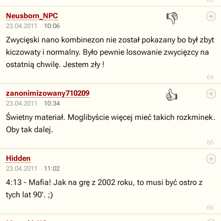
👎
Neusborn_NPC
23.04.2011
10:06
Zwycięski nano kombinezon nie został pokazany bo był zbyt
kiczowaty i normalny. Było pewnie losowanie zwycięzcy na
ostatnią chwilę. Jestem zły !
64
👍
zanonimizowany710209
23.04.2011
10:34
Świetny materiał. Moglibyście więcej mieć takich rozkminek.
Oby tak dalej.
65
Hidden
23.04.2011
11:02
4:13 - Mafia! Jak na grę z 2002 roku, to musi być ostro z
tych lat 90'. ;)
66