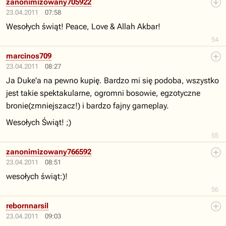
zanonimizowany705922
23.04.2011
07:58
Wesołych świąt! Peace, Love & Allah Akbar!
54
marcinos709
23.04.2011
08:27
Ja Duke'a na pewno kupię. Bardzo mi się podoba, wszystko
jest takie spektakularne, ogromni bosowie, egzotyczne
bronie(zmniejszacz!) i bardzo fajny gameplay.
Wesołych Świąt! ;)
55
zanonimizowany766592
23.04.2011
08:51
wesołych świąt:)!
56
rebornnarsil
23.04.2011
09:03