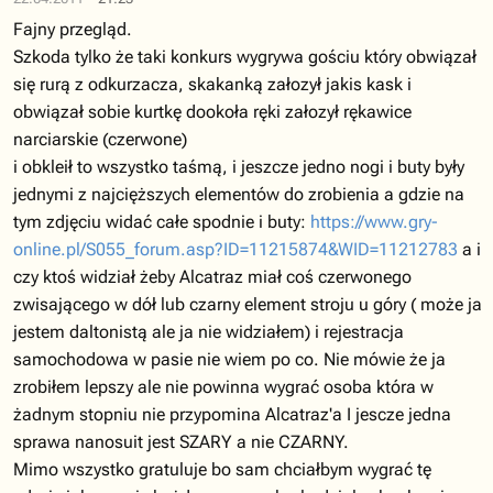
Fajny przegląd.
Szkoda tylko że taki konkurs wygrywa gościu który obwiązał
się rurą z odkurzacza, skakanką załozył jakis kask i
obwiązał sobie kurtkę dookoła ręki załozył rękawice
narciarskie (czerwone)
i obkleił to wszystko taśmą, i jeszcze jedno nogi i buty były
jednymi z najcięższych elementów do zrobienia a gdzie na
tym zdjęciu widać całe spodnie i buty:
https://www.gry-
online.pl/S055_forum.asp?ID=11215874&WID=11212783
a i
czy ktoś widział żeby Alcatraz miał coś czerwonego
zwisającego w dół lub czarny element stroju u góry ( może ja
jestem daltonistą ale ja nie widziałem) i rejestracja
samochodowa w pasie nie wiem po co. Nie mówie że ja
zrobiłem lepszy ale nie powinna wygrać osoba która w
żadnym stopniu nie przypomina Alcatraz'a I jescze jedna
sprawa nanosuit jest SZARY a nie CZARNY.
Mimo wszystko gratuluje bo sam chciałbym wygrać tę