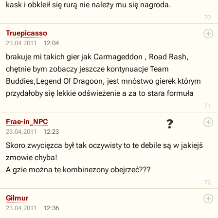
kask i obkleił się rurą nie należy mu się nagroda.
70
Truepicasso
23.04.2011
12:04
brakuje mi takich gier jak Carmageddon , Road Rash,
chętnie bym zobaczy jeszcze kontynuacje Team
Buddies,Legend Of Dragoon, jest mnóstwo gierek którym
przydałoby się lekkie odświeżenie a za to stara formuła
71
❓
Frae-in_NPC
23.04.2011
12:23
Skoro zwycięzca był tak oczywisty to te debile są w jakiejś
zmowie chyba!
A gzie można te kombinezony obejrzeć???
72
Gilmur
23.04.2011
12:36