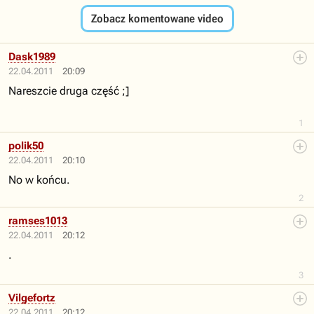
Zobacz komentowane video
Dask1989
22.04.2011
20:09
Nareszcie druga część ;]
1
polik50
22.04.2011
20:10
No w końcu.
2
ramses1013
22.04.2011
20:12
.
3
Vilgefortz
22.04.2011
20:12