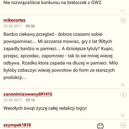
Nie rozwiązaliście konkursu na breloczek z GW2.
57
mikecortez
23.04.2011
09:06
Bardzo ciekawy przeglad - dobrze czasami sobie
powspominac... Mi szczerze mowiac, gry z lat 90tych
zapadly bardzo w pamieci... A dzisiejsze tytuly? Kupic,
przejsc, sprzedac, zapomniec - tak to sie mniej wiecej
odbywa. Rzadko ktora zapada na dluzej w pamieci. Milo
byloby zobaczyc wiecej powrotow do form ze starszych
produkcji...
58
zanonimizowany691415
23.04.2011
09:16
Wesołych świąt życzę całej redakcji tvgry!
59
😊
szympek1818