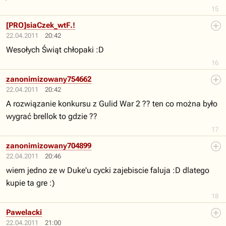
15
[PRO]siaCzek_wtF.!
22.04.2011
20:42
Wesołych Świąt chłopaki :D
16
zanonimizowany754662
22.04.2011
20:42
A rozwiązanie konkursu z Gulid War 2 ?? ten co można było
wygrać brellok to gdzie ??
17
zanonimizowany704899
22.04.2011
20:46
wiem jedno ze w Duke'u cycki zajebiscie faluja :D dlatego
kupie ta gre :)
18
Pawelacki
22.04.2011
21:00