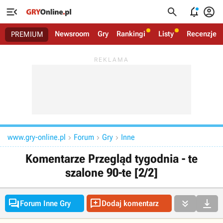




Newsroom
Gry
Rankingi
Listy
Recenzje
PREMIUM
www.gry-online.pl
Forum
Gry
Inne



Komentarze Przegląd tygodnia - te
szalone 90-te [2/2]




Forum Inne Gry
Dodaj komentarz