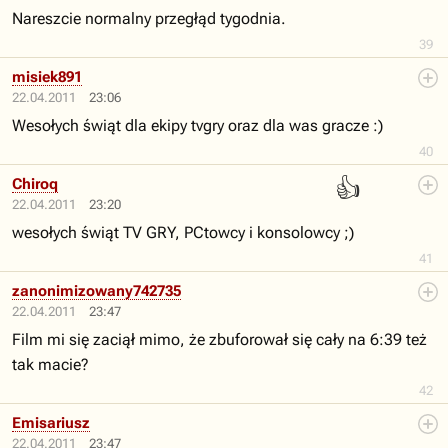
Nareszcie normalny przegłąd tygodnia.
39
misiek891
22.04.2011
23:06
Wesołych świąt dla ekipy tvgry oraz dla was gracze :)
40
👍
Chiroq
22.04.2011
23:20
wesołych świąt TV GRY, PCtowcy i konsolowcy ;)
41
zanonimizowany742735
22.04.2011
23:47
Film mi się zaciął mimo, że zbuforował się cały na 6:39 też
tak macie?
42
Emisariusz
22.04.2011
23:47