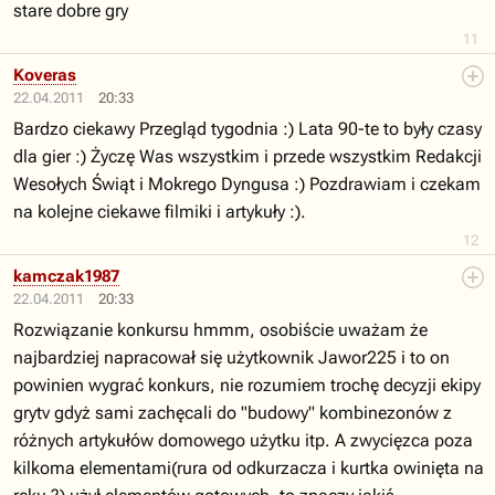
stare dobre gry
11
Koveras
22.04.2011
20:33
Bardzo ciekawy Przegląd tygodnia :) Lata 90-te to były czasy
dla gier :) Życzę Was wszystkim i przede wszystkim Redakcji
Wesołych Świąt i Mokrego Dyngusa :) Pozdrawiam i czekam
na kolejne ciekawe filmiki i artykuły :).
12
kamczak1987
22.04.2011
20:33
Rozwiązanie konkursu hmmm, osobiście uważam że
najbardziej napracował się użytkownik Jawor225 i to on
powinien wygrać konkurs, nie rozumiem trochę decyzji ekipy
grytv gdyż sami zachęcali do "budowy" kombinezonów z
różnych artykułów domowego użytku itp. A zwycięzca poza
kilkoma elementami(rura od odkurzacza i kurtka owinięta na