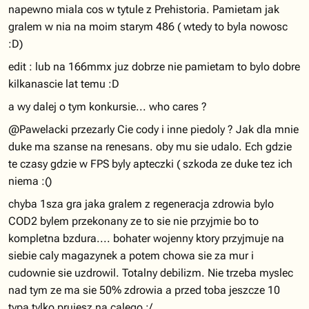
napewno miala cos w tytule z Prehistoria. Pamietam jak
gralem w nia na moim starym 486 ( wtedy to byla nowosc
:D)
edit : lub na 166mmx juz dobrze nie pamietam to bylo dobre
kilkanascie lat temu :D
a wy dalej o tym konkursie... who cares ?
@Pawelacki przezarly Cie cody i inne piedoly ? Jak dla mnie
duke ma szanse na renesans. oby mu sie udalo. Ech gdzie
te czasy gdzie w FPS byly apteczki ( szkoda ze duke tez ich
niema :()
chyba 1sza gra jaka gralem z regeneracja zdrowia bylo
COD2 bylem przekonany ze to sie nie przyjmie bo to
kompletna bzdura.... bohater wojenny ktory przyjmuje na
siebie caly magazynek a potem chowa sie za mur i
cudownie sie uzdrowil. Totalny debilizm. Nie trzeba myslec
nad tym ze ma sie 50% zdrowia a przed toba jeszcze 10
typa tylko prujesz na calego ;/