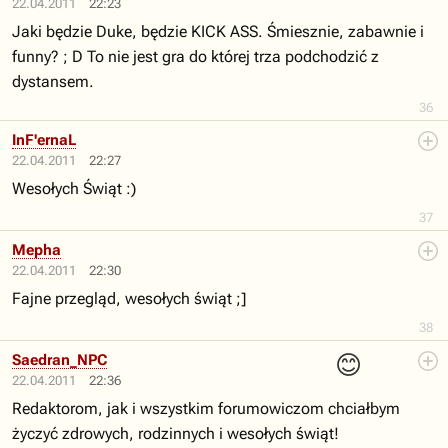
22.04.2011
22:23
Jaki będzie Duke, będzie KICK ASS. Śmiesznie, zabawnie i
funny? ; D To nie jest gra do której trza podchodzić z
dystansem.
36
InF'ernaL
22.04.2011
22:27
Wesołych Świąt :)
37
Mepha
22.04.2011
22:30
Fajne przegląd, wesołych świąt ;]
38
😊
Saedran_NPC
22.04.2011
22:36
Redaktorom, jak i wszystkim forumowiczom chciałbym
życzyć zdrowych, rodzinnych i wesołych świąt!