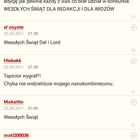
edycję jak pewnie każdy z was co brał udział w konkursie.
WESOŁYCH ŚWIĄT DLA REDAKCJI I DLA WIDZÓW
29
el coyote
22.04.2011
21:30
Wesołych Świąt Del i Lord
30
Hlebekk
22.04.2011
21:39
Tapicior wygrał?!
Chyba nie widzieliście mojego nanokombinezonu.
31
Makatito
22.04.2011
21:45
Wesołych Świąt
32
mati200036