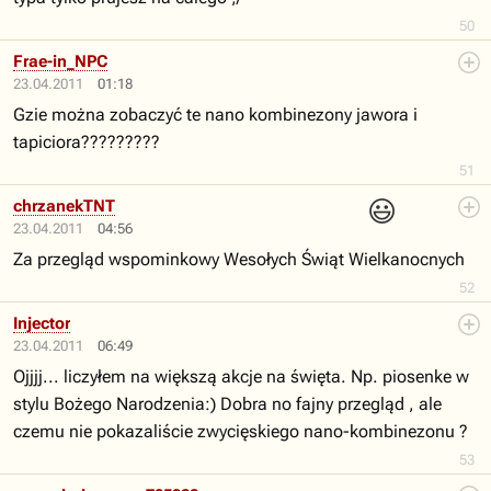
50
Frae-in_NPC
23.04.2011
01:18
Gzie można zobaczyć te nano kombinezony jawora i
tapiciora?????????
51
😃
chrzanekTNT
23.04.2011
04:56
Za przegląd wspominkowy Wesołych Świąt Wielkanocnych
52
Injector
23.04.2011
06:49
Ojjjj... liczyłem na większą akcje na święta. Np. piosenke w
stylu Bożego Narodzenia:) Dobra no fajny przegląd , ale
czemu nie pokazaliście zwycięskiego nano-kombinezonu ?
53