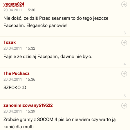
vegeta024
20.04.2011
15:30
Nie dość, że dziś Przed seansem to do tego jeszcze
Facepalm. Elegancko panowie!
3
Tozak
20.04.2011
15:32
Fajnie że dzisiaj Facepalm, dawno nie było.
4
The Puchacz
20.04.2011
15:36
SZPOKO :D
5
zanonimizowany619522
20.04.2011
15:39
Zróbcie gramy z SOCOM 4 pis bo nie wiem czy warto ją
kupić dla multi