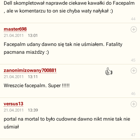
Dell skompletował naprawde ciekawe kawałki do Facepalm
, ale w komentarzu to on sie chyba waty nałykał :)
44
master698
21.04.2011
13:01
Facepalm udany dawno się tak nie uśmiałem. Fatality
pacmana miażdży :)
45
👍
zanonimizowany700881
21.04.2011
13:11
Wreszcie facepalm. Super !!!!!
46
versus13
21.04.2011
13:39
portal na mortal to było cudowne dawno nikt mnie tak nie
uśmiał
47