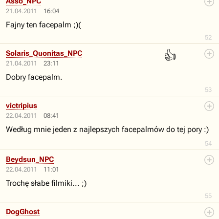
Asso_NPC
21.04.2011
16:04
Fajny ten facepalm ;)(
52
👍
Solaris_Quonitas_NPC
21.04.2011
23:11
Dobry facepalm.
53
victripius
22.04.2011
08:41
Według mnie jeden z najlepszych facepalmów do tej pory :)
54
Beydsun_NPC
22.04.2011
11:01
Trochę słabe filmiki... ;)
55
DogGhost