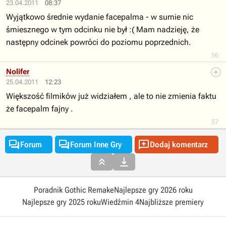
23.04.2011
08:37
Wyjątkowo średnie wydanie facepalma - w sumie nic
śmiesznego w tym odcinku nie był :( Mam nadzieję, że
następny odcinek powróci do poziomu poprzednich.
56
Nolifer
25.04.2011
12:23
Większość filmików już widziałem , ale to nie zmienia faktu
że facepalm fajny .
57



Forum
Forum Inne Gry
Dodaj komentarz


Poradnik Gothic Remake
Najlepsze gry 2026 roku
Najlepsze gry 2025 roku
Wiedźmin 4
Najbliższe premiery