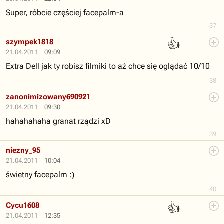
Super, róbcie częściej facepalm-a
37
👍
szympek1818
21.04.2011
09:09
Extra Dell jak ty robisz filmiki to aż chce się oglądać 10/10
38
zanonimizowany690921
21.04.2011
09:30
hahahahaha granat rządzi xD
39
niezny_95
21.04.2011
10:04
świetny facepalm :)
40
👍
Cycu1608
21.04.2011
12:35