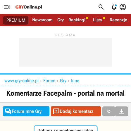




Newsroom
Gry
Rankingi
Listy
Recenzje
PREMIUM
www.gry-online.pl
Forum
Gry
Inne



Komentarze Facepalm - portal na mortal




Forum Inne Gry
Dodaj komentarz
Zobacz komentowane video