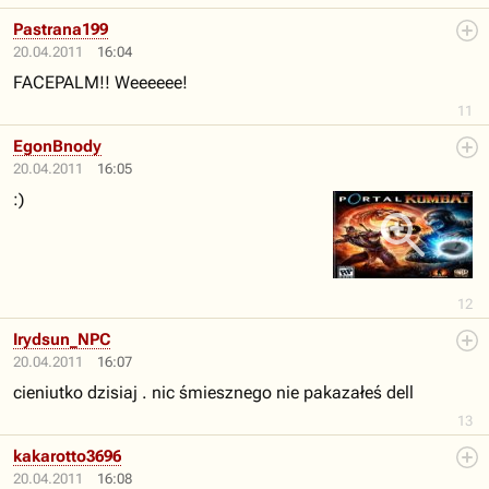
Pastrana199
20.04.2011
16:04
FACEPALM!! Weeeeee!
11
EgonBnody
20.04.2011
16:05
:)
12
Irydsun_NPC
20.04.2011
16:07
cieniutko dzisiaj . nic śmiesznego nie pakazałeś dell
13
kakarotto3696
20.04.2011
16:08