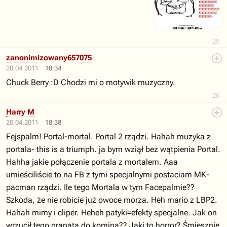
25
zanonimizowany657075
20.04.2011
18:34
Chuck Berry :D Chodzi mi o motywik muzyczny.
26
Harry M
20.04.2011
18:38
Fejspalm! Portal-mortal. Portal 2 rządzi. Hahah muzyka z
portala- this is a triumph. ja bym wziął bez wątpienia Portal.
Hahha jakie połączenie portala z mortalem. Aaa
umieściliście to na FB z tymi specjalnymi postaciam MK-
pacman rządzi. Ile tego Mortala w tym Facepalmie??
Szkoda, że nie robicie już owoce morza. Heh mario z LBP2.
Hahah mimy i cliper. Heheh patyki=efekty specjalne. Jak on
wrzucił tego granata do komina?? Jaki to horror? Śmiesznie