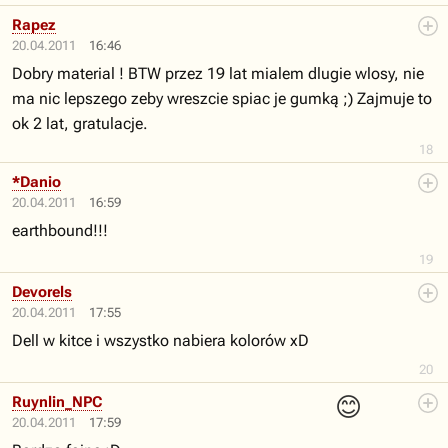
Rapez
20.04.2011
16:46
Dobry material ! BTW przez 19 lat mialem dlugie wlosy, nie
ma nic lepszego zeby wreszcie spiac je gumką ;) Zajmuje to
ok 2 lat, gratulacje.
18
*Danio
20.04.2011
16:59
earthbound!!!
19
Devorels
20.04.2011
17:55
Dell w kitce i wszystko nabiera kolorów xD
20
😊
Ruynlin_NPC
20.04.2011
17:59