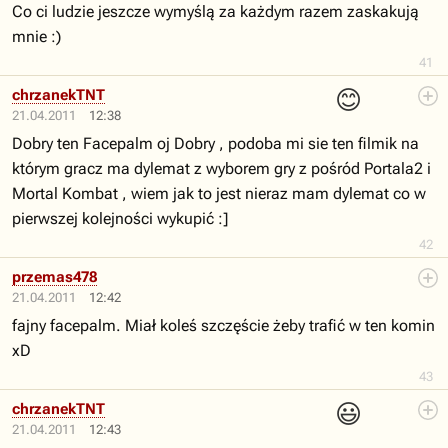
Co ci ludzie jeszcze wymyślą za każdym razem zaskakują
mnie :)
41
😊
chrzanekTNT
21.04.2011
12:38
Dobry ten Facepalm oj Dobry , podoba mi sie ten filmik na
którym gracz ma dylemat z wyborem gry z pośród Portala2 i
Mortal Kombat , wiem jak to jest nieraz mam dylemat co w
pierwszej kolejności wykupić :]
42
przemas478
21.04.2011
12:42
fajny facepalm. Miał koleś szczęście żeby trafić w ten komin
xD
43
😃
chrzanekTNT
21.04.2011
12:43