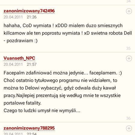
34
zanonimizowany742496
20.04.2011
21:26
hahaha, CoD wymiata ! xDDD mialem duzo smiesznych
killcamow ale ten poprostu wymiata ! xD swietna robota Dell
- pozdrawiam :)
35
Vuanseth_NPC
20.04.2011
21:57
Facepalm zdafiniować można jedynie... faceplamem. :)
Choć ostatnio tytułowego programu nie widziałem, to
można to Delowi wybaczyć, gdyż odwala duży kawał
pracy.Najlepiej prezentują się według mnie te wszystkie
portalowe fatality.
Czego to ludzki umysł nie wymyśli...
36
zanonimizowany788295
20.04.2011
22:54