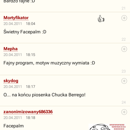
Bardzo fajne :D
21
👍
Mortyfikator
20.04.2011
18:04
Świetny Facepalm :D
22
Mepha
20.04.2011
18:15
Fajny program, motyw muzyczny wymiata :D
23
skydog
20.04.2011
18:17
O... na końcu piosenka Chucka Berrego!
24
zanonimizowany686336
20.04.2011
18:18
Facepalm