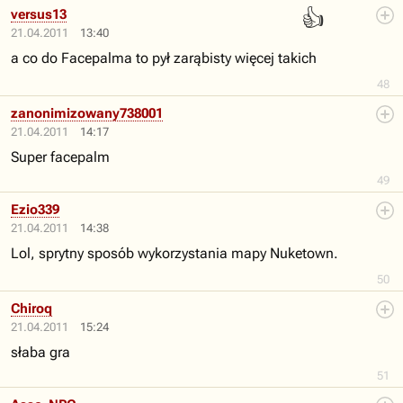
👍
versus13
21.04.2011
13:40
a co do Facepalma to pył zarąbisty więcej takich
48
zanonimizowany738001
21.04.2011
14:17
Super facepalm
49
Ezio339
21.04.2011
14:38
Lol, sprytny sposób wykorzystania mapy Nuketown.
50
Chiroq
21.04.2011
15:24
słaba gra
51