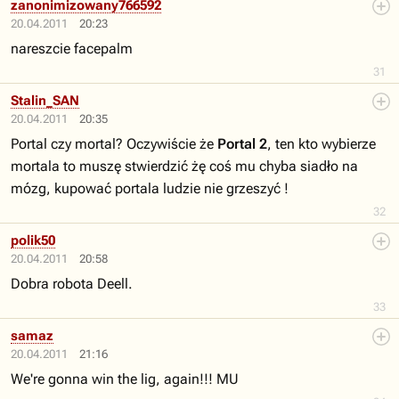
zanonimizowany766592
20.04.2011
20:23
nareszcie facepalm
31
Stalin_SAN
20.04.2011
20:35
Portal czy mortal? Oczywiście że
Portal 2
, ten kto wybierze
mortala to muszę stwierdzić żę coś mu chyba siadło na
mózg, kupować portala ludzie nie grzeszyć !
32
polik50
20.04.2011
20:58
Dobra robota Deell.
33
samaz
20.04.2011
21:16
We're gonna win the lig, again!!! MU