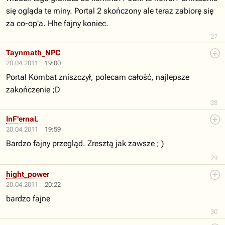
się ogląda te miny. Portal 2 skończony ale teraz zabiorę się
za co-op'a. Hhe fajny koniec.
27
Taynmath_NPC
20.04.2011
19:00
Portal Kombat zniszczył, polecam całość, najlepsze
zakończenie ;D
28
InF'ernaL
20.04.2011
19:59
Bardzo fajny przegląd. Zresztą jak zawsze ; )
29
hight_power
20.04.2011
20:22
bardzo fajne
30