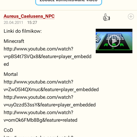
👍
Aureus_Caelusens_NPC
20.04.2011
15:27
Linki do filmikow:
Minecraft
http://www.youtube.com/watch?
v=pBS4t7SVQx8&feature=player_embedd
ed
Mortal
http://www.youtube.com/watch?
v=ZwO5I4QXmuc&feature=player_embedded
http://www.youtube.com/watch?
v=uyOzzd53ssY&feature=player_embedded
http://www.youtube.com/watch?
v=omOk6FMb8Bg&feature=related
CoD