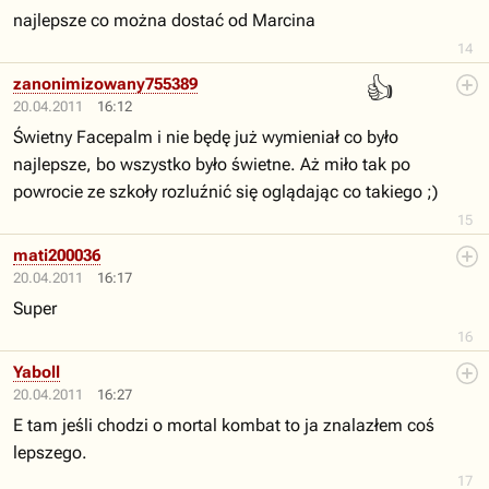
najlepsze co można dostać od Marcina
14
👍
zanonimizowany755389
20.04.2011
16:12
Świetny Facepalm i nie będę już wymieniał co było
najlepsze, bo wszystko było świetne. Aż miło tak po
powrocie ze szkoły rozluźnić się oglądając co takiego ;)
15
mati200036
20.04.2011
16:17
Super
16
Yaboll
20.04.2011
16:27
E tam jeśli chodzi o mortal kombat to ja znalazłem coś
lepszego.
17