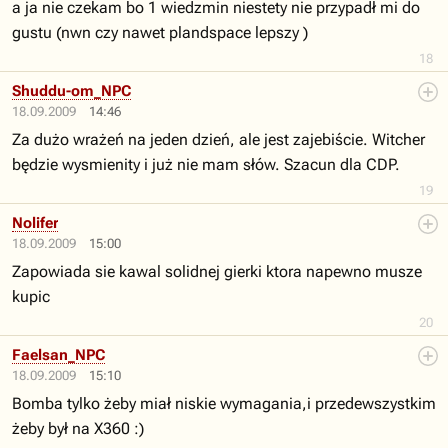
a ja nie czekam bo 1 wiedzmin niestety nie przypadł mi do
gustu (nwn czy nawet plandspace lepszy )
18
Shuddu-om_NPC
18.09.2009
14:46
Za dużo wrażeń na jeden dzień, ale jest zajebiście. Witcher
będzie wysmienity i już nie mam słów. Szacun dla CDP.
19
Nolifer
18.09.2009
15:00
Zapowiada sie kawal solidnej gierki ktora napewno musze
kupic
20
Faelsan_NPC
18.09.2009
15:10
Bomba tylko żeby miał niskie wymagania,i przedewszystkim
żeby był na X360 :)