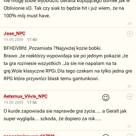
nie mogę sobie wyobrazić Geralta kupującego domek jak w
Oblivionie xD. Tak czy siak to będzie hit i już wiem, że na
100% mój must have.
39
Jase_NPC
19.09.2009
17:40
BFHDVBfd ,Pozamiata ?Najywżej kozie bobki.
Brawo ,że niektórzy wypowidaja sie po jednym pokazie ,że
ta gra rozniesie wszystkich .Ja sie nie napalam na ta
grę.Wole klasyczne RPGi.Dla tego czekam na tylko jedna gre
RPG która przywróci blask temu gantunkowi.
40
😉
Aeternus_Viivis_NPC
19.09.2009
17:56
O kurde zapowiada sie naprawde gra zycia.... a Geralt jak
super wygląda... szkoda, że dopiero za rok....
41