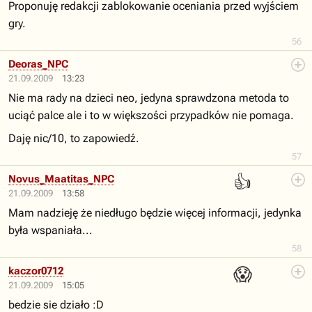
Proponuję redakcji zablokowanie oceniania przed wyjściem
gry.
56
Deoras_NPC
21.09.2009
13:23
Nie ma rady na dzieci neo, jedyna sprawdzona metoda to
uciąć palce ale i to w większości przypadków nie pomaga.
Daję nic/10, to zapowiedź.
57
👍
Novus_Maatitas_NPC
21.09.2009
13:58
Mam nadzieję że niedługo będzie więcej informacji, jedynka
była wspaniała...
58
😱
kaczor0712
21.09.2009
15:05
bedzie sie działo :D