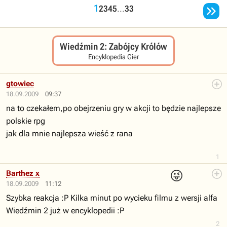

1
2
3
4
5
...
33
Wiedźmin 2: Zabójcy Królów
Encyklopedia Gier
gtowiec
18.09.2009
09:37
na to czekałem,po obejrzeniu gry w akcji to będzie najlepsze
polskie rpg
jak dla mnie najlepsza wieść z rana
1
😜
Barthez x
18.09.2009
11:12
Szybka reakcja :P Kilka minut po wycieku filmu z wersji alfa
Wiedźmin 2 już w encyklopedii :P
2