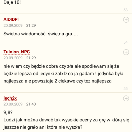
Daje 10!
53
AIDIDPl
20.09.2009
21:29
Świetna wiadomość, świetna gra....
54
Tuinlon_NPC
20.09.2009
21:29
nie wiem czy będzie dobra czy zła ale spodiewam się że
będzie lepsza od jedynki żalxD co ja gadam ! jedynka była
najlepsza ale powsztaje 2 ciekawe czy tez najlepsza
55
lech2x
20.09.2009
21:40
9,8?
Ludzi jak można dawać tak wysokie oceny za grę w którą się
jeszcze nie grało ani która nie wyszła?