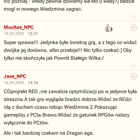
niz pozniej - wtedy pewnie dowiemy sie kto (i kiedy?) bedzie
mogl w nowego Wiedzmina zagrac.
12
👍
Muultas_NPC
18.09.2009
13:31
Super sprawa!!! Jedynka była świetną grą, a z tego co widać
dwójka jej dorówna, albo przebije!!! Nic tylko czekać:] Oby
tylko nie skończyła jak Powrót Białego Wilka:/
13
Jase_NPC
18.09.2009
14:14
CDprojrekt RED ,nie zawalcie optymilizacji po w jedynce była
straszna.A tak gra wygląda bradzo dobrze.Widać że REdzi
idą z duchem czasu robiąc Wiedźmina 2.Pokazując
gameplay z PCta.Brawo.Widać że gatunek RPGów nalezy
wyłącznie do PCtów.
Ale i tak bardziej czekam na Dragon aga.