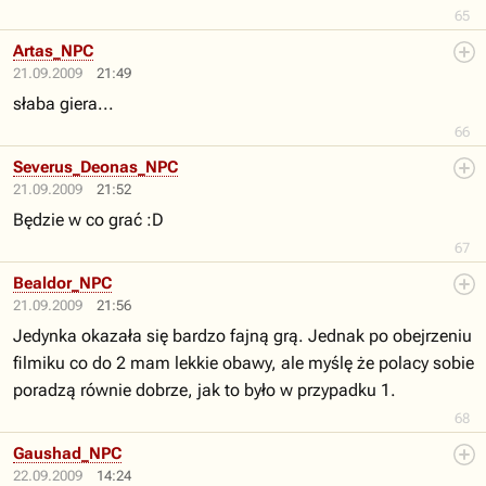
65
Artas_NPC
21.09.2009
21:49
słaba giera...
66
Severus_Deonas_NPC
21.09.2009
21:52
Będzie w co grać :D
67
Bealdor_NPC
21.09.2009
21:56
Jedynka okazała się bardzo fajną grą. Jednak po obejrzeniu
filmiku co do 2 mam lekkie obawy, ale myślę że polacy sobie
poradzą równie dobrze, jak to było w przypadku 1.
68
Gaushad_NPC
22.09.2009
14:24