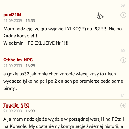
59
👍
puci3104
21.09.2009
15:33
Mam nadzieję, że gra wyjdzie TYLKO(!!!) na PC!!!!!! Nie na
żadne konsole!!!
Wiedźmin - PC EXLUSIVE Nr 1!!!
60
Cthhe-im_NPC
21.09.2009
16:28
a gdzie ps3? jak mnie chca zarobic wiecej kasy to niech
wydadza tylko na pc i po 2 dniach po premierze beda same
piraty...
61
Toudlin_NPC
21.09.2009
16:33
A ja mam nadzieje że wyjdzie w porządnej wersji i na PCta i
na Konsole. My dostaniemy kontynuacje świetnej historii, a