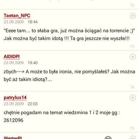
72
Taetan_NPC
23.09.2009
18:44
"Eeee tam... to słaba gra, już można ściągać na torrencie ;)"
Jak można być takim idotą !!! Ta gra jeszcze nie wyszła!!!
73
AIDIDPl
23.09.2009
19:40
zbych---> A może to była ironia, nie pomyślałeś? Jak można
być aż takim idiotą?...
74
patrylux14
23.09.2009
22:03
chętnie pogadam na temat wiedzmina 1 i 2 moje gg :
2612096
75
WerterPL