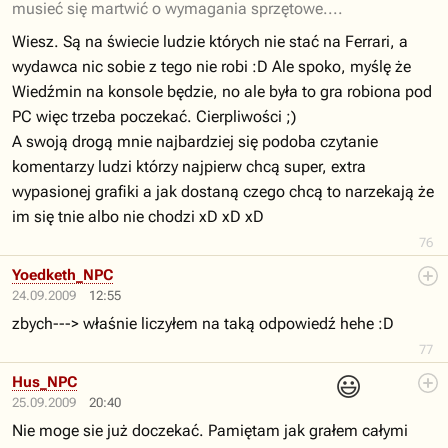
musieć się martwić o wymagania sprzętowe....
Wiesz. Są na świecie ludzie których nie stać na Ferrari, a
wydawca nic sobie z tego nie robi :D Ale spoko, myślę że
Wiedźmin na konsole będzie, no ale była to gra robiona pod
PC więc trzeba poczekać. Cierpliwości ;)
A swoją drogą mnie najbardziej się podoba czytanie
komentarzy ludzi którzy najpierw chcą super, extra
wypasionej grafiki a jak dostaną czego chcą to narzekają że
im się tnie albo nie chodzi xD xD xD
76
Yoedketh_NPC
24.09.2009
12:55
zbych---> właśnie liczyłem na taką odpowiedź hehe :D
77
😃
Hus_NPC
25.09.2009
20:40
Nie moge sie już doczekać. Pamiętam jak grałem całymi