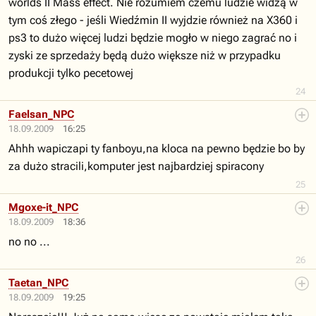
worlds II Mass effect. Nie rozumiem czemu ludzie widzą w
tym coś złego - jeśli Wiedźmin II wyjdzie również na X360 i
ps3 to dużo więcej ludzi będzie mogło w niego zagrać no i
zyski ze sprzedaży będą dużo większe niż w przypadku
produkcji tylko pecetowej
24
Faelsan_NPC
18.09.2009
16:25
Ahhh wapiczapi ty fanboyu,na kloca na pewno będzie bo by
za dużo stracili,komputer jest najbardziej spiracony
25
Mgoxe-it_NPC
18.09.2009
18:36
no no ...
26
Taetan_NPC
18.09.2009
19:25