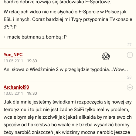
bardzo dobrze rozwija się środowisko E-Sportowe.
W relacjach video nic nie słychać o E-Sporcie w Polsce jak
ESL i innych. Coraz bardziej mi Tvgry przypomina TVkonsole
:P:P:P
+ macie batmana z bombą :P
27
😱
Yoe_NPC
13.05.2011
19:30
Ani słowa o Wiedźminie 2 w przeglądzie tygodnia...Wow...
28
Archanioł93
13.05.2011
19:30
Jak dla mnie jesteśmy świadkami rozpoczęcia się nowej ery
terroryzmu i to już nie jest żadne SciFi tylko realny problem,
wcale bym się nie zdziwił jak jakaś allkaida by miała swoich
speców od hakerstwa bo wcale nie trzeba wysadzić bomby
żeby narobić zniszczeń jak widzimy można narobić jeszcze