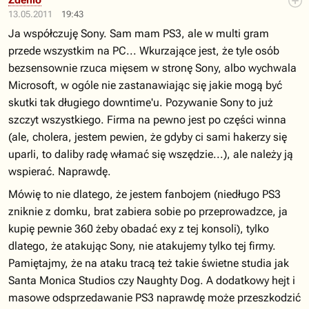
Zdenio
13.05.2011
19:43
Ja współczuję Sony. Sam mam PS3, ale w multi gram
przede wszystkim na PC... Wkurzające jest, że tyle osób
bezsensownie rzuca mięsem w stronę Sony, albo wychwala
Microsoft, w ogóle nie zastanawiając się jakie mogą być
skutki tak długiego downtime'u. Pozywanie Sony to już
szczyt wszystkiego. Firma na pewno jest po części winna
(ale, cholera, jestem pewien, że gdyby ci sami hakerzy się
uparli, to daliby radę włamać się wszędzie...), ale należy ją
wspierać. Naprawdę.
Mówię to nie dlatego, że jestem fanbojem (niedługo PS3
zniknie z domku, brat zabiera sobie po przeprowadzce, ja
kupię pewnie 360 żeby obadać exy z tej konsoli), tylko
dlatego, że atakując Sony, nie atakujemy tylko tej firmy.
Pamiętajmy, że na ataku tracą też takie świetne studia jak
Santa Monica Studios czy Naughty Dog. A dodatkowy hejt i
masowe odsprzedawanie PS3 naprawdę może przeszkodzić