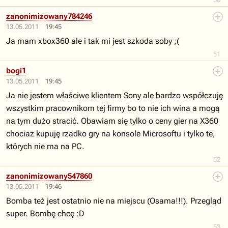
zanonimizowany784246
13.05.2011
19:45
Ja mam xbox360 ale i tak mi jest szkoda soby ;(
51
bogi1
13.05.2011
19:45
Ja nie jestem właściwe klientem Sony ale bardzo współczuję
wszystkim pracownikom tej firmy bo to nie ich wina a mogą
na tym dużo stracić. Obawiam się tylko o ceny gier na X360
chociaż kupuję rzadko gry na konsole Microsoftu i tylko te,
których nie ma na PC.
52
zanonimizowany547860
13.05.2011
19:46
Bomba też jest ostatnio nie na miejscu (Osama!!!). Przegląd
super. Bombę chcę :D
53