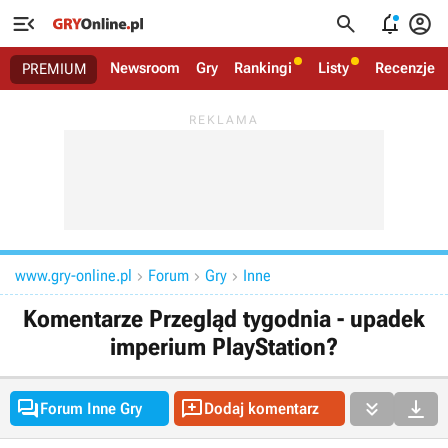




Newsroom
Gry
Rankingi
Listy
Recenzje
PREMIUM
www.gry-online.pl
Forum
Gry
Inne



Komentarze Przegląd tygodnia - upadek
imperium PlayStation?




Forum Inne Gry
Dodaj komentarz