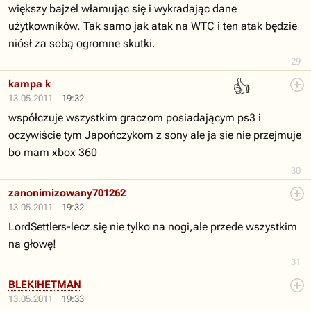
większy bajzel włamując się i wykradając dane
użytkowników. Tak samo jak atak na WTC i ten atak będzie
niósł za sobą ogromne skutki.
29
👍
kampa k
13.05.2011
19:32
współczuje wszystkim graczom posiadającym ps3 i
oczywiście tym Japończykom z sony ale ja sie nie przejmuje
bo mam xbox 360
30
zanonimizowany701262
13.05.2011
19:32
LordSettlers-lecz się nie tylko na nogi,ale przede wszystkim
na głowę!
31
BLEKIHETMAN
13.05.2011
19:33