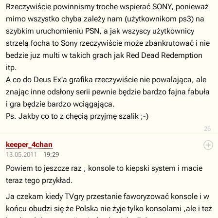
Rzeczywiście powinnismy troche wspierać SONY, ponieważ
mimo wszystko chyba zależy nam (użytkownikom ps3) na
szybkim uruchomieniu PSN, a jak wszyscy użytkownicy
strzelą focha to Sony rzeczywiście może zbankrutować i nie
bedzie juz multi w takich grach jak Red Dead Redemption
itp.
A co do Deus Ex'a grafika rzeczywiście nie powalająca, ale
znając inne odsłony serii pewnie będzie bardzo fajna fabuła
i gra będzie bardzo wciągająca.
Ps. Jakby co to z chęcią przyjmę szalik ;-)
26
keeper_4chan
13.05.2011
19:29
Powiem to jeszcze raz , konsole to kiepski system i macie
teraz tego przykład.
Ja czekam kiedy TVgry przestanie faworyzować konsole i w
końcu obudzi się że Polska nie żyje tylko konsolami ,ale i też