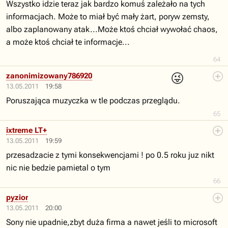
Wszystko idzie teraz jak bardzo komuś zależało na tych
informacjach. Może to miał być mały żart, poryw zemsty,
albo zaplanowany atak...Może ktoś chciał wywołać chaos,
a może ktoś chciał te informacje...
64
😜
zanonimizowany786920
13.05.2011
19:58
Poruszająca muzyczka w tle podczas przeglądu.
65
ixtreme LT+
13.05.2011
19:59
przesadzacie z tymi konsekwencjami ! po 0.5 roku juz nikt
nic nie bedzie pamietal o tym
66
pyzior
13.05.2011
20:00
Sony nie upadnie,zbyt duża firma a nawet jeśli to microsoft