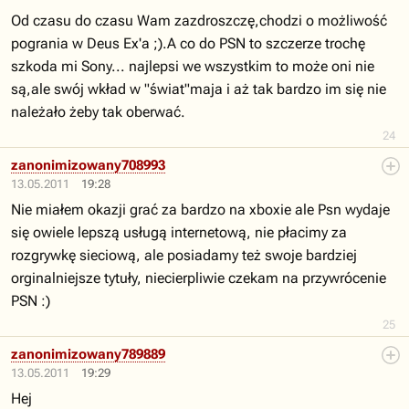
Od czasu do czasu Wam zazdroszczę,chodzi o możliwość
pogrania w Deus Ex'a ;).A co do PSN to szczerze trochę
szkoda mi Sony... najlepsi we wszystkim to może oni nie
są,ale swój wkład w "świat"maja i aż tak bardzo im się nie
należało żeby tak oberwać.
24
zanonimizowany708993
13.05.2011
19:28
Nie miałem okazji grać za bardzo na xboxie ale Psn wydaje
się owiele lepszą usługą internetową, nie płacimy za
rozgrywkę sieciową, ale posiadamy też swoje bardziej
orginalniejsze tytuły, niecierpliwie czekam na przywrócenie
PSN :)
25
zanonimizowany789889
13.05.2011
19:29
Hej