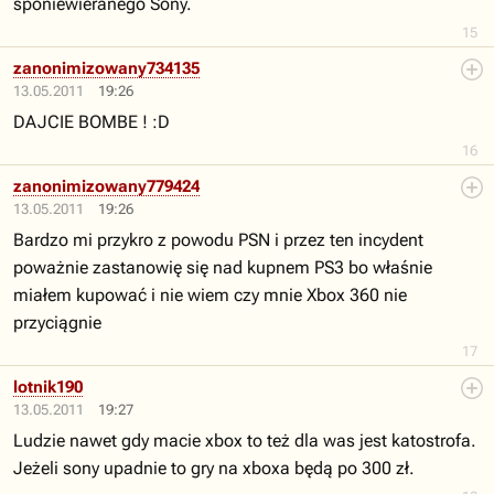
sponiewieranego Sony.
15
zanonimizowany734135
13.05.2011
19:26
DAJCIE BOMBE ! :D
16
zanonimizowany779424
13.05.2011
19:26
Bardzo mi przykro z powodu PSN i przez ten incydent
poważnie zastanowię się nad kupnem PS3 bo właśnie
miałem kupować i nie wiem czy mnie Xbox 360 nie
przyciągnie
17
lotnik190
13.05.2011
19:27
Ludzie nawet gdy macie xbox to też dla was jest katostrofa.
Jeżeli sony upadnie to gry na xboxa będą po 300 zł.