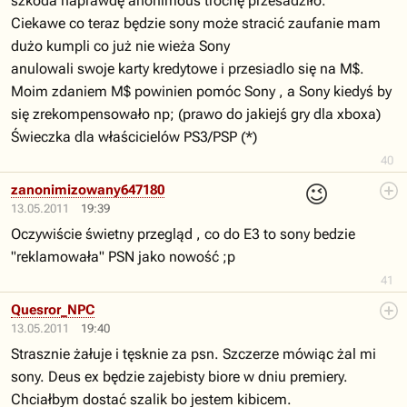
szkoda naprawdę anonimous trochę przesadziło.
Ciekawe co teraz będzie sony może stracić zaufanie mam
dużo kumpli co już nie wieża Sony
anulowali swoje karty kredytowe i przesiadlo się na M$.
Moim zdaniem M$ powinien pomóc Sony , a Sony kiedyś by
się zrekompensowało np; (prawo do jakiejś gry dla xboxa)
Świeczka dla właścicielów PS3/PSP (*)
40
😉
zanonimizowany647180
13.05.2011
19:39
Oczywiście świetny przegląd , co do E3 to sony bedzie
"reklamowała" PSN jako nowość ;p
41
Quesror_NPC
13.05.2011
19:40
Strasznie żałuje i tęsknie za psn. Szczerze mówiąc żal mi
sony. Deus ex będzie zajebisty biore w dniu premiery.
Chciałbym dostać szalik bo jestem kibicem.