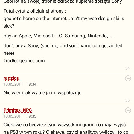
GeoHot na swojej stronie odradza kupienie sprzętu Sony
Tutaj cytat z oficjalnej strony :
geohot's home on the internet...ain't my web design skills
sick?
buy an Apple, Microsoft, LG, Samsung, Nintendo, ...
don't buy a Sony, (sue me, and your name can get added
here)
źródło: geohot.com
34
radziqu
13.05.2011
19:34
Nie wiem jak wy ale ja im współczuje.
35
Primitex_NPC
13.05.2011
19:35
Ciekawe co będzie z tymi wszystkimi grami co mają wyjść
na PS3 w tym roku? Ciekawe, czy ci analitycy wyliczyli to co