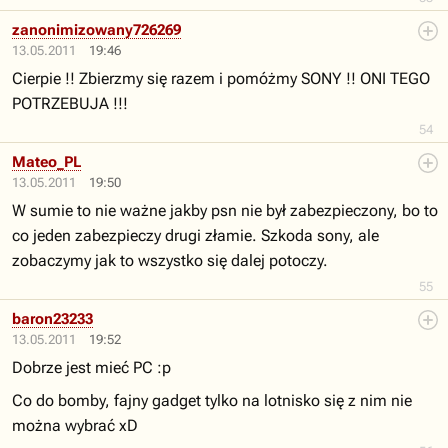
zanonimizowany726269
13.05.2011
19:46
Cierpie !! Zbierzmy się razem i pomóżmy SONY !! ONI TEGO
POTRZEBUJA !!!
54
Mateo_PL
13.05.2011
19:50
W sumie to nie ważne jakby psn nie był zabezpieczony, bo to
co jeden zabezpieczy drugi złamie. Szkoda sony, ale
zobaczymy jak to wszystko się dalej potoczy.
55
baron23233
13.05.2011
19:52
Dobrze jest mieć PC :p
Co do bomby, fajny gadget tylko na lotnisko się z nim nie
można wybrać xD