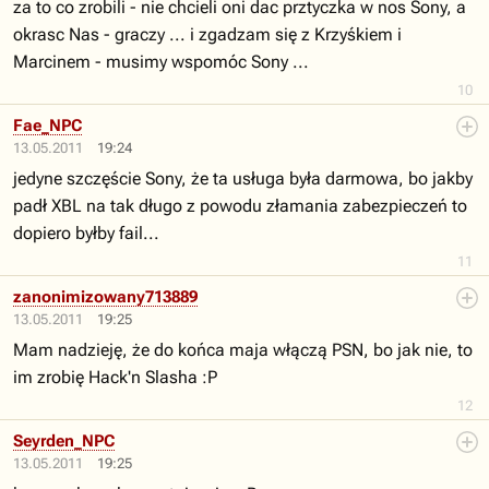
za to co zrobili - nie chcieli oni dac prztyczka w nos Sony, a
okrasc Nas - graczy ... i zgadzam się z Krzyśkiem i
Marcinem - musimy wspomóc Sony ...
10
Fae_NPC
13.05.2011
19:24
jedyne szczęście Sony, że ta usługa była darmowa, bo jakby
padł XBL na tak długo z powodu złamania zabezpieczeń to
dopiero byłby fail...
11
zanonimizowany713889
13.05.2011
19:25
Mam nadzieję, że do końca maja włączą PSN, bo jak nie, to
im zrobię Hack'n Slasha :P
12
Seyrden_NPC
13.05.2011
19:25