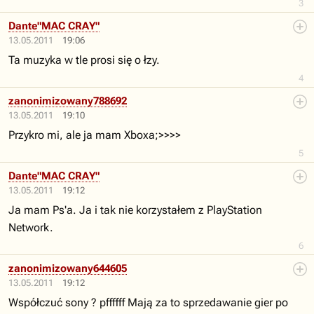
3
Dante"MAC CRAY"
13.05.2011
19:06
Ta muzyka w tle prosi się o łzy.
4
zanonimizowany788692
13.05.2011
19:10
Przykro mi, ale ja mam Xboxa;>>>>
5
Dante"MAC CRAY"
13.05.2011
19:12
Ja mam Ps'a. Ja i tak nie korzystałem z PlayStation
Network.
6
zanonimizowany644605
13.05.2011
19:12
Współczuć sony ? pffffff Mają za to sprzedawanie gier po