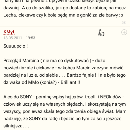
na rynku i na pewno z upływem czasu kiedyś będzie jak
dawniej. A co do szalika, jak go dostanę to zabiorę na mecz
Lecha, ciekawe czy kibole będą mnie gonić za złe barwy :p
58
👍
KMyL
13.05.2011
19:53
Suuuupcio !
Przegląd Marcina ( nie ma co dyskutować ) - dużo
powiedział ale i ciekawie - w końcu Marcin zaczyna mówić
bardziej na luzie, od siebie . . . Bardzo fajnie ! I nie było tego
dziwaka od MMo (konia?) - Brilliant !!
A co do SONY - pominę wpisy hejterów, troolli i NEOkidów -
człowiek uczy się na własnych błędach. I skorzystają na tym
wszyscy, ponieważ skala tego zdarzenia obiega świat. Mam
nadzieję, że SONY da radę i będzie po tym zajściu jeszcze
silniejsza. . .