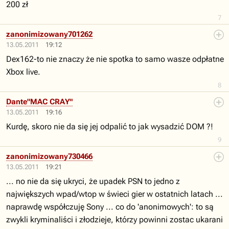
200 zł
7
zanonimizowany701262
13.05.2011
19:12
Dex162-to nie znaczy że nie spotka to samo wasze odpłatne
Xbox live.
8
Dante"MAC CRAY"
13.05.2011
19:16
Kurdę, skoro nie da się jej odpalić to jak wysadzić DOM ?!
9
zanonimizowany730466
13.05.2011
19:21
... no nie da się ukryci, że upadek PSN to jedno z
największych wpad/wtop w świeci gier w ostatnich latach ...
naprawdę współczuję Sony ... co do 'anonimowych': to są
zwykli kryminaliści i złodzieje, którzy powinni zostac ukarani