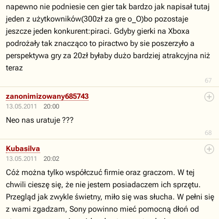
napewno nie podniesie cen gier tak bardzo jak napisał tutaj
jeden z użytkowników(300zł za gre o_O)bo pozostaje
jeszcze jeden konkurent:piraci. Gdyby gierki na Xboxa
podrożały tak znacząco to piractwo by sie poszerzyło a
perspektywa gry za 20zł byłaby dużo bardziej atrakcyjna niż
teraz
67
zanonimizowany685743
13.05.2011
20:00
Neo nas uratuje ???
68
Kubasilva
13.05.2011
20:02
Cóż można tylko współczuć firmie oraz graczom. W tej
chwili cieszę się, że nie jestem posiadaczem ich sprzętu.
Przegląd jak zwykle świetny, miło się was słucha. W pełni się
z wami zgadzam, Sony powinno mieć pomocną dłoń od