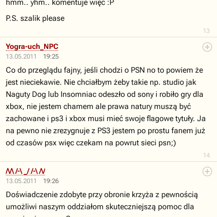
hmm.. yhm.. komentuje więc :P
P.S. szalik please
13
Yogra-uch_NPC
13.05.2011
19:25
Co do przeglądu fajny, jeśli chodzi o PSN no to powiem że
jest nieciekawie. Nie chciałbym żeby takie np. studio jak
Naguty Dog lub Insomniac odeszło od sony i robiło gry dla
xbox, nie jestem chamem ale prawa natury muszą być
zachowane i ps3 i xbox musi mieć swoje flagowe tytuły. Ja
na pewno nie zrezygnuje z PS3 jestem po prostu fanem już
od czasów psx więc czekam na powrut sieci psn;)
14
/\/\ /-\ _/ /-\ /\/
13.05.2011
19:26
Doświadczenie zdobyte przy obronie krzyża z pewnością
umożliwi naszym oddziałom skuteczniejszą pomoc dla