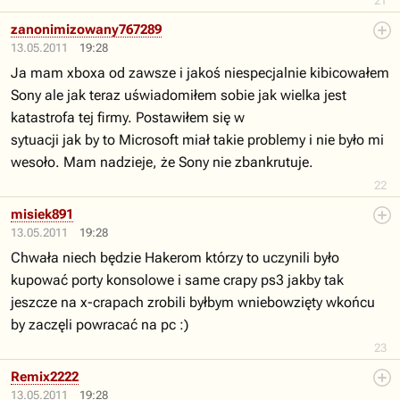
21
zanonimizowany767289
13.05.2011
19:28
Ja mam xboxa od zawsze i jakoś niespecjalnie kibicowałem
Sony ale jak teraz uświadomiłem sobie jak wielka jest
katastrofa tej firmy. Postawiłem się w
sytuacji jak by to Microsoft miał takie problemy i nie było mi
wesoło. Mam nadzieje, że Sony nie zbankrutuje.
22
misiek891
13.05.2011
19:28
Chwała niech będzie Hakerom którzy to uczynili było
kupować porty konsolowe i same crapy ps3 jakby tak
jeszcze na x-crapach zrobili byłbym wniebowzięty wkońcu
by zaczęli powracać na pc :)
23
Remix2222
13.05.2011
19:28