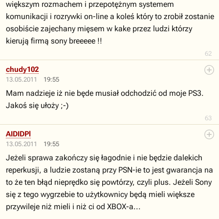
większym rozmachem i przepotężnym systemem
komunikacji i rozrywki on-line a koleś który to zrobił zostanie
osobiście zajechany mięsem w kake przez ludzi którzy
kierują firmą sony breeeee !!
62
chudy102
13.05.2011
19:55
Mam nadzieje iż nie będe musiał odchodzić od moje PS3.
Jakoś się ułoży ;-)
63
AIDIDPl
13.05.2011
19:55
Jeżeli sprawa zakończy się łagodnie i nie będzie dalekich
reperkusji, a ludzie zostaną przy PSN-ie to jest gwarancja na
to że ten błąd nieprędko się powtórzy, czyli plus. Jeżeli Sony
się z tego wygrzebie to użytkownicy będą mieli większe
przywileje niż mieli i niż ci od XBOX-a...