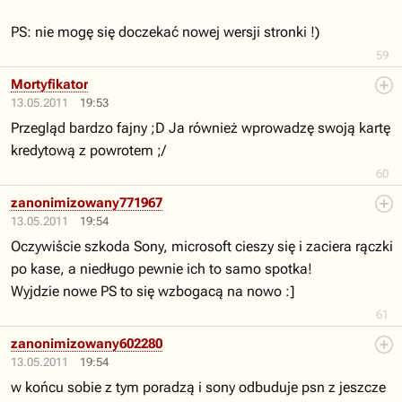
PS: nie mogę się doczekać nowej wersji stronki !)
59
Mortyfikator
13.05.2011
19:53
Przegląd bardzo fajny ;D Ja również wprowadzę swoją kartę
kredytową z powrotem ;/
60
zanonimizowany771967
13.05.2011
19:54
Oczywiście szkoda Sony, microsoft cieszy się i zaciera rączki
po kase, a niedługo pewnie ich to samo spotka!
Wyjdzie nowe PS to się wzbogacą na nowo :]
61
zanonimizowany602280
13.05.2011
19:54
w końcu sobie z tym poradzą i sony odbuduje psn z jeszcze