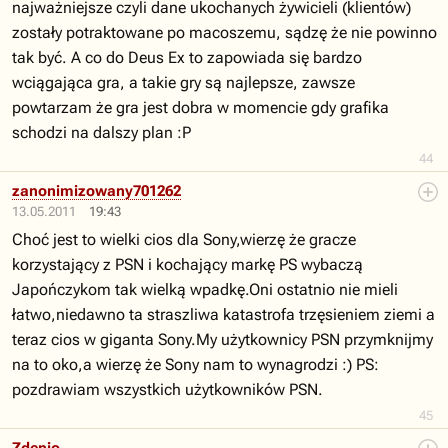
najważniejsze czyli dane ukochanych żywicieli (klientów)
zostały potraktowane po macoszemu, sądzę że nie powinno
tak być. A co do Deus Ex to zapowiada się bardzo
wciągająca gra, a takie gry są najlepsze, zawsze
powtarzam że gra jest dobra w momencie gdy grafika
schodzi na dalszy plan :P
44
zanonimizowany701262
13.05.2011
19:43
Choć jest to wielki cios dla Sony,wierzę że gracze
korzystający z PSN i kochający markę PS wybaczą
Japończykom tak wielką wpadkę.Oni ostatnio nie mieli
łatwo,niedawno ta straszliwa katastrofa trzęsieniem ziemi a
teraz cios w giganta Sony.My użytkownicy PSN przymknijmy
na to oko,a wierzę że Sony nam to wynagrodzi :) PS:
pozdrawiam wszystkich użytkowników PSN.
45