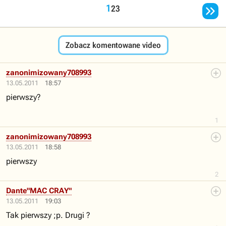

1
2
3
Zobacz komentowane video
zanonimizowany708993
13.05.2011
18:57
pierwszy?
1
zanonimizowany708993
13.05.2011
18:58
pierwszy
2
Dante"MAC CRAY"
13.05.2011
19:03
Tak pierwszy ;p. Drugi ?