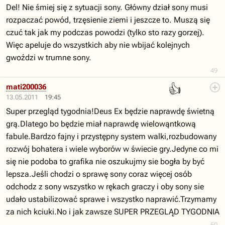
Del! Nie śmiej się z sytuacji sony. Główny dział sony musi
rozpaczać powód, trzęsienie ziemi i jeszcze to. Muszą się
czuć tak jak my podczas powodzi (tylko sto razy gorzej).
Więc apeluje do wszystkich aby nie wbijać kolejnych
gwoździ w trumne sony.
49
👍
mati200036
13.05.2011
19:45
Super przegląd tygodnia!Deus Ex będzie naprawdę świetną
grą.Dlatego bo będzie miał naprawdę wielowąntkową
fabule.Bardzo fajny i przystępny system walki,rozbudowany
rozwój bohatera i wiele wyborów w świecie gry.Jedyne co mi
się nie podoba to grafika nie oszukujmy sie bogła by być
lepsza.Jeśli chodzi o sprawę sony coraz więcej osób
odchodz z sony wszystko w rękach graczy i oby sony sie
udało ustabilizować sprawe i wszystko naprawić.Trzymamy
za nich kciuki.No i jak zawsze SUPER PRZEGLĄD TYGODNIA
50