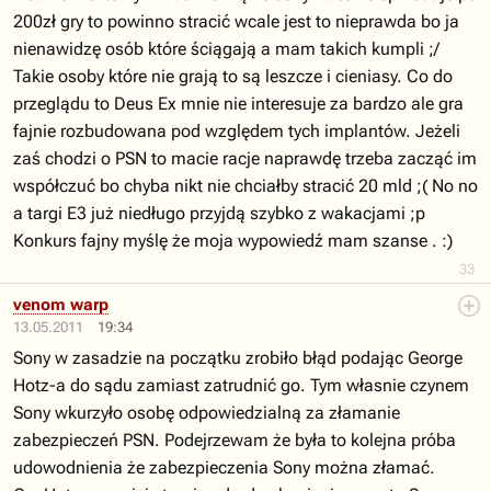
200zł gry to powinno stracić wcale jest to nieprawda bo ja
nienawidzę osób które ściągają a mam takich kumpli ;/
Takie osoby które nie grają to są leszcze i cieniasy. Co do
przeglądu to Deus Ex mnie nie interesuje za bardzo ale gra
fajnie rozbudowana pod względem tych implantów. Jeżeli
zaś chodzi o PSN to macie racje naprawdę trzeba zacząć im
współczuć bo chyba nikt nie chciałby stracić 20 mld ;( No no
a targi E3 już niedługo przyjdą szybko z wakacjami ;p
Konkurs fajny myślę że moja wypowiedź mam szanse . :)
33
venom warp
13.05.2011
19:34
Sony w zasadzie na początku zrobiło błąd podając George
Hotz-a do sądu zamiast zatrudnić go. Tym własnie czynem
Sony wkurzyło osobę odpowiedzialną za złamanie
zabezpieczeń PSN. Podejrzewam że była to kolejna próba
udowodnienia że zabezpieczenia Sony można złamać.