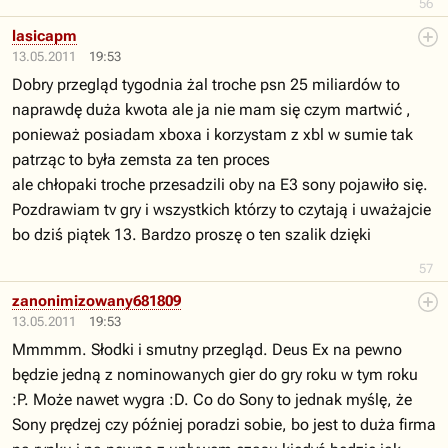
56
lasicapm
13.05.2011
19:53
Dobry przegląd tygodnia żal troche psn 25 miliardów to
naprawdę duża kwota ale ja nie mam się czym martwić ,
ponieważ posiadam xboxa i korzystam z xbl w sumie tak
patrząc to była zemsta za ten proces
ale chłopaki troche przesadzili oby na E3 sony pojawiło się.
Pozdrawiam tv gry i wszystkich którzy to czytają i uważajcie
bo dziś piątek 13. Bardzo proszę o ten szalik dzięki
57
zanonimizowany681809
13.05.2011
19:53
Mmmmm. Słodki i smutny przegląd. Deus Ex na pewno
będzie jedną z nominowanych gier do gry roku w tym roku
:P. Może nawet wygra :D. Co do Sony to jednak myślę, że
Sony prędzej czy później poradzi sobie, bo jest to duża firma