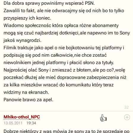
Dla dobra sprawy powiniśmy wspierać PSN.
Zawalili to fakt, ale nie odwracajmy się od nich bo to tylko
przyspieszy ich koniec.
Wiadomo społecznośc która opłaca różne abonamenty
mogą się czuć najbardziej dotknięci,ale napewno im to Sony
jakoś wynagrodzi.
Filmik traktuje jako apel o nie bojkotowaniu tej platformy i
podpisuję się pod nim całkowicie,nie chce zostać
niewolnikiem jednej platformy i płacić słono za tytuły.
Najprościej olać Sony i zmieszać z błotem,ale po co?,wolę
poczekać dłużej ale mieć dopracowane zabezpieczenia niż
za kilka mieszków wracać do komunikatu który teraz
widzimy na ekranach.
Panowie brawo za apel.
32
👍
Mhlko-othol_NPC
13.05.2011
19:34
Dobrze niektórzy z was mówią że sony za to że sprzedaje po