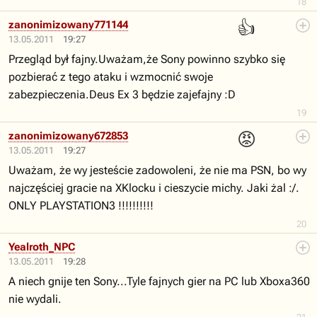
18
👍
zanonimizowany771144
13.05.2011
19:27
Przegląd był fajny.Uważam,że Sony powinno szybko się
pozbierać z tego ataku i wzmocnić swoje
zabezpieczenia.Deus Ex 3 będzie zajefajny :D
19
😡
zanonimizowany672853
13.05.2011
19:27
Uważam, że wy jesteście zadowoleni, że nie ma PSN, bo wy
najczęściej gracie na XKlocku i cieszycie michy. Jaki żal :/.
ONLY PLAYSTATION3 !!!!!!!!!!
20
Yealroth_NPC
13.05.2011
19:28
A niech gnije ten Sony...Tyle fajnych gier na PC lub Xboxa360
nie wydali.