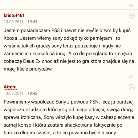
42
kristof461
13.05.2011
19:41
Jestem posiadaczem PS3 i nawet nie myślę o tym by kupić
Xboxa. Jestem wierny sony odkąd tylko pamiętam i to
właśnie takich graczy sony teraz potrzebuje i nigdy nie
zamienie ich konsoli na inną. A co do przeglądu to z chęcią
zobaczę Deus Ex chociaż nie jest to gra która znajdue się na
mojej liście prioryteów.
43
Atteru
13.05.2011
19:42
Powinniśmy współczuć Sony z powodu PSN, lecz ja bardziej
współczuje ludziom którzy są od niego odcięci, swoją drogą
sprawa ironiczna, Sony włożyło kupę kasy w zabezpieczenie
samej konsoli która została shackowana faktycznie po
bardzo długim czasie, a to co powinno być dla sony