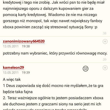
kredytowej i tego nie zrobię. Jak wróci psn to nie będę miał
najmniejszego oporu z dalszym kupowaniem gier za
pomocą karty kredytowej. Wiadomo że nie ma niczego
gorszego niż monopol, tak więc nawet największy fanboy
xboxa powinien zacząć się stresować sytuacją Sony :p
38
zanonimizowany664520
13.05.2011
19:38
potrzebny nam wybraniec, który przywróci równowagę mocy.
39
😒
kameleon29
13.05.2011
19:39
A więc tak
1 Deus zapowiada się dość mocno nie myślałem,że ta gra
będzie taka fajna
2. Teraz ważniejsze ogólnie to jestem posiadaczem xboxa
ale duchowo jestem z graczami siony na serio jest mi ich