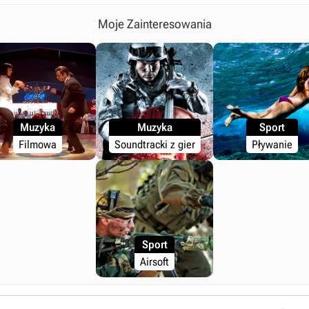
Moje Zainteresowania
Muzyka
Muzyka
Sport
Filmowa
Soundtracki z gier
Pływanie
Sport
Airsoft