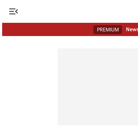

New
PREMIUM