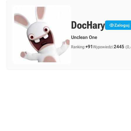
DocHary

Zaloguj
Unclean One
+91
2445
Ranking:
Wypowiedzi:
(0,