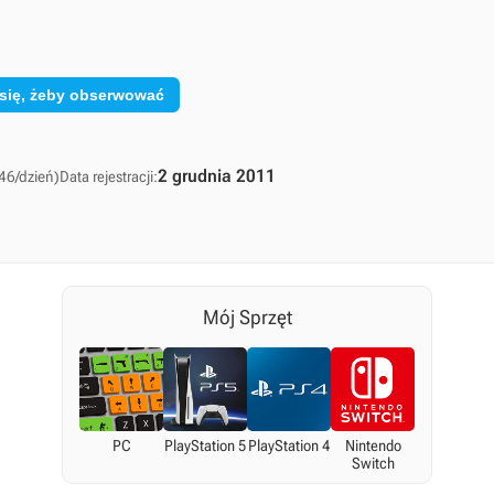
 się, żeby obserwować
2 grudnia 2011
46/dzień)
Data rejestracji:
Mój Sprzęt
PC
PlayStation 5
PlayStation 4
Nintendo
Switch