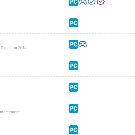




-Simulator 2014
 Enforcement