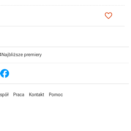

4
Najbliższe premiery
spół
Praca
Kontakt
Pomoc