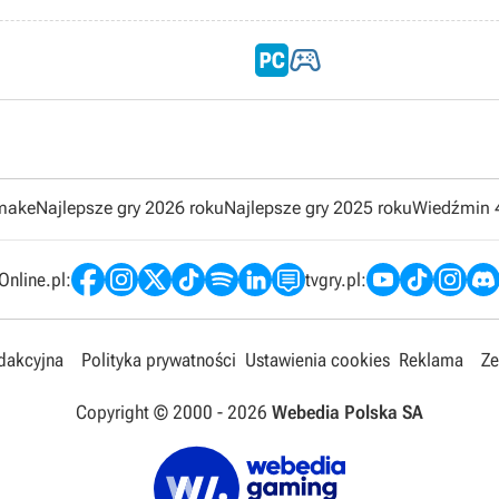

emake
Najlepsze gry 2026 roku
Najlepsze gry 2025 roku
Wiedźmin 
nline.pl:
tvgry.pl:
edakcyjna
Polityka prywatności
Ustawienia cookies
Reklama
Ze
Copyright © 2000 -
2026
Webedia Polska SA