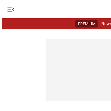

New
PREMIUM