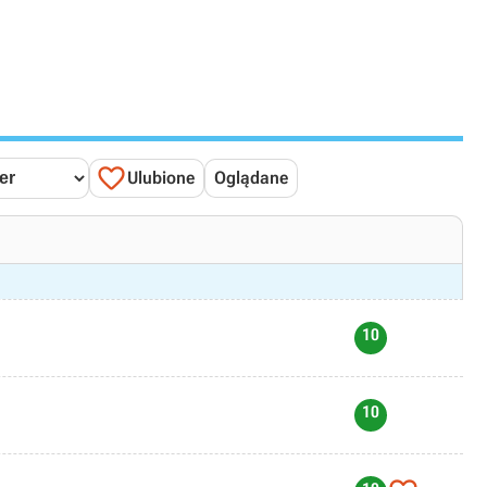

Ulubione
Oglądane
10
10