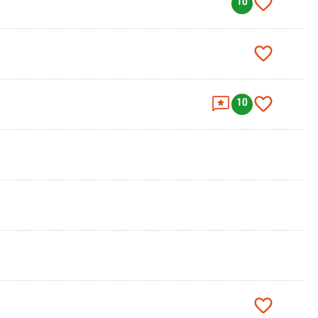

10



10
