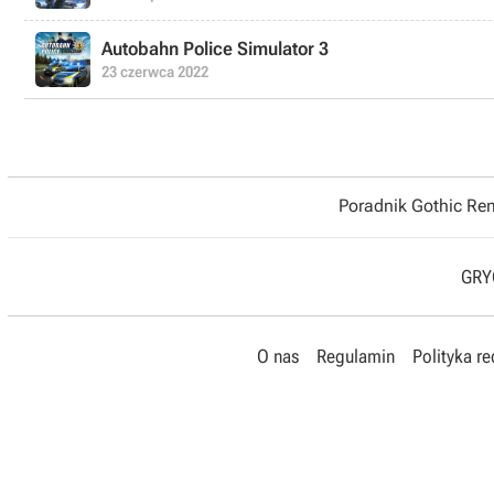
Autobahn Police Simulator 3
23 czerwca 2022
Poradnik Gothic R
GRYO
O nas
Regulamin
Polityka r