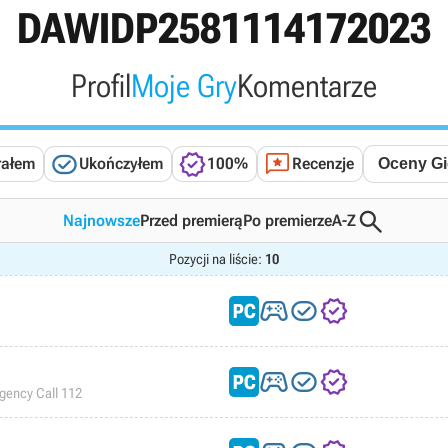
DAWIDP2581114172023
Profil
Moje Gry
Komentarze



rałem
Ukończyłem
100%
Recenzje

Najnowsze
Przed premierą
Po premierze
A-Z
Pozycji na liście:
10






gency Call 112