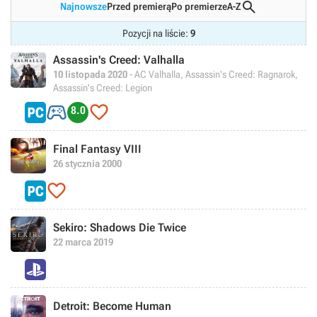

Najnowsze
Przed premierą
Po premierze
A-Z
Pozycji na liście:
9
Assassin's Creed: Valhalla
10 listopada 2020
- AC Valhalla, Assassin's Creed: Ragnarok,
Assassin's Creed: Legion


8.0
Final Fantasy VIII
26 stycznia 2000

Sekiro: Shadows Die Twice
22 marca 2019
Detroit: Become Human