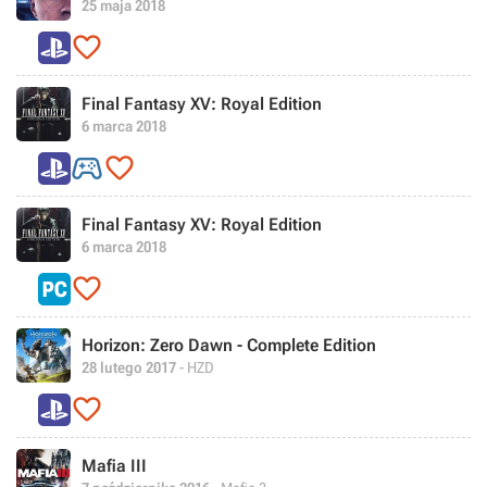
25 maja 2018

Final Fantasy XV: Royal Edition
6 marca 2018


Final Fantasy XV: Royal Edition
6 marca 2018

Horizon: Zero Dawn - Complete Edition
28 lutego 2017
- HZD

Mafia III