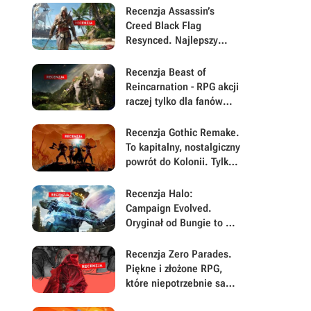
Recenzja Assassin’s
Creed Black Flag
Resynced. Najlepszy
Assassyn od lat to po
prostu stary Assassyn w
Recenzja Beast of
nowym, pięknym
Reincarnation - RPG akcji
wydaniu
raczej tylko dla fanów
gatunku. Po pierwszej
połowie twórcy
Recenzja Gothic Remake.
zapomnieli o największej
To kapitalny, nostalgiczny
sile swojej gry
powrót do Kolonii. Tylko
błędy nie pozwalają w
pełni świętować
Recenzja Halo:
Campaign Evolved.
Oryginał od Bungie to w
2026 nadal rewelacyjna
gra, ale Halo Studios jej
Recenzja Zero Parades.
chyba nie rozumie
Piękne i złożone RPG,
które niepotrzebnie samo
się sabotuje