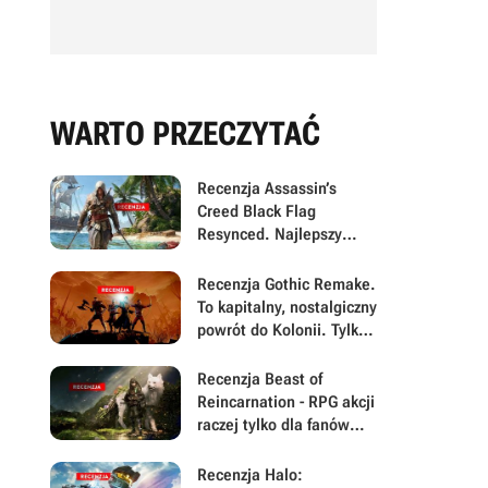
WARTO PRZECZYTAĆ
Recenzja Assassin’s
Creed Black Flag
Resynced. Najlepszy
Assassyn od lat to po
prostu stary Assassyn w
Recenzja Gothic Remake.
nowym, pięknym
To kapitalny, nostalgiczny
wydaniu
powrót do Kolonii. Tylko
błędy nie pozwalają w
pełni świętować
Recenzja Beast of
Reincarnation - RPG akcji
raczej tylko dla fanów
gatunku. Po pierwszej
połowie twórcy
Recenzja Halo: