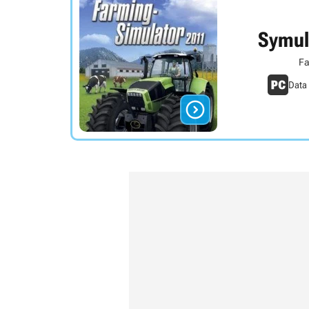
Symul
Fa
Data
