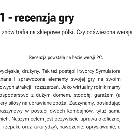
 - recenzja gry
znów trafia na sklepowe półki. Czy odświeżona wersja
Recenzja powstała na bazie wersji
PC
.
ycięskiej drużyny. Tak też postąpili twórcy
Symulatora
znane i sprawdzone elementy swojej gry na swoim
owych atrakcji i rozszerzeń. Jako wirtualny rolnik mamy
gospodarstwo z dużym domem, stodołą, garażem (a
tery silosy na uprawiane zboża. Zaczynamy, posiadając
 maszynowy w postaci dwóch kombajnów, tyluż samu
ich. Naszym celem jest oczywiście uprawa okolicznej
ia, rzepaku oraz kukurydzy), nawożenie, opryskiwanie, a