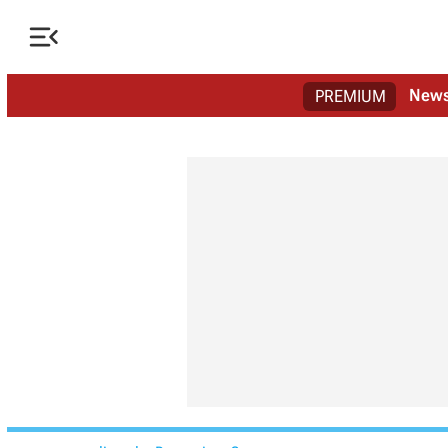

New
PREMIUM