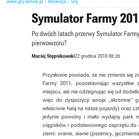
www.gry-online.pl
Recenzje
Gry


Symulator Farmy 2011
Po dwóch latach przerwy Symulator Farmy 
pierwowzoru?
Maciej Stępnikowski
22 grudnia 2010 08:26
Przysłowie powiada, że nie zmienia się zw
Farmy 2011,
pozostawiając wszystkie 
miejscu, ale nie odżegnując się od dodatk
więc do dyspozycji swoje „skromne” 
właściwie halą na nasze pojazdy) oraz cz
jedynie powolny i mało wydajny park
ciągników i podstawowego osprzętu do n
ziemi: oranie, sianie (pszenicy, jęczmien