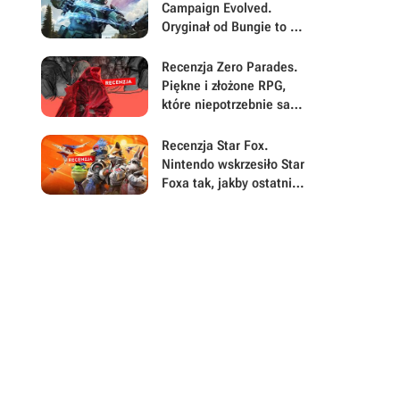
zapomnieli o największej
Campaign Evolved.
sile swojej gry
Oryginał od Bungie to w
2026 nadal rewelacyjna
gra, ale Halo Studios jej
Recenzja Zero Parades.
chyba nie rozumie
Piękne i złożone RPG,
które niepotrzebnie samo
się sabotuje
Recenzja Star Fox.
Nintendo wskrzesiło Star
Foxa tak, jakby ostatnie
25 lat w grach prawie się
nie wydarzyło