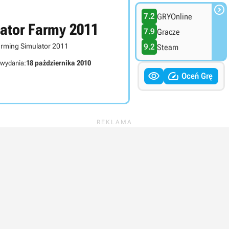

7.2
GRYOnline
ator Farmy 2011
7.9
Gracze
rming Simulator 2011
9.2
Steam
 wydania:
18 października 2010


Oceń Grę