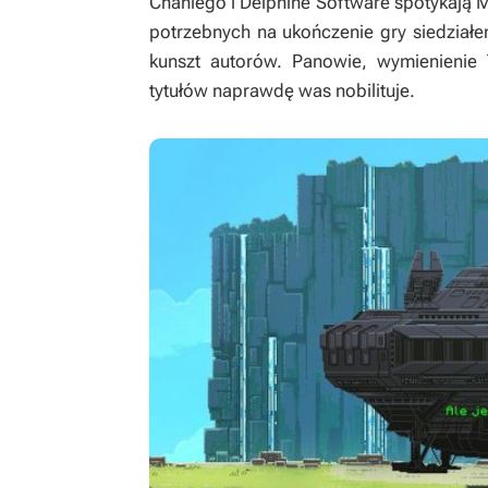
Chahiego i Delphine Software spotykają
M
potrzebnych na ukończenie gry siedział
kunszt autorów. Panowie, wymienienie
tytułów naprawdę was nobilituje.