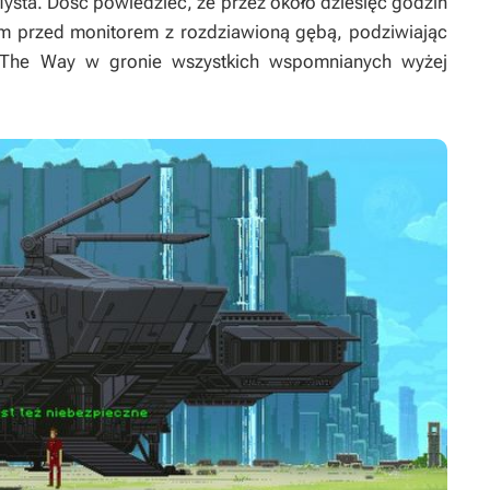
ysta
. Dość powiedzieć, że przez około dziesięć godzin
em przed monitorem z rozdziawioną gębą, podziwiając
The Way
w gronie wszystkich wspomnianych wyżej