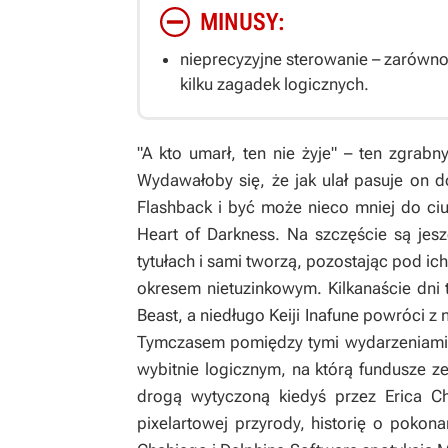
MINUSY:
nieprecyzyjne sterowanie – zarówno
kilku zagadek logicznych.
"A kto umarł, ten nie żyje" – ten zgrab
Wydawałoby się, że jak ulał pasuje on 
Flashback
i być może nieco mniej do ciut
Heart of Darkness
. Na szczęście są jesz
tytułach i sami tworzą, pozostając pod i
okresem nietuzinkowym. Kilkanaście dni
Beast
, a niedługo Keiji Inafune powróci 
Tymczasem pomiędzy tymi wydarzeniami m
wybitnie logicznym, na którą fundusze ze
drogą wytyczoną kiedyś przez Erica Ch
pixelartowej przyrody, historię o pokona