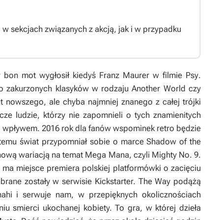
 w sekcjach związanych z akcją, jak i w przypadku
ny bon mot wygłosił kiedyś Franz Maurer w filmie
Psy
.
do zakurzonych klasyków w rodzaju
Another World
czy
 nowszego, ale chyba najmniej znanego z całej trójki
cze ludzie, którzy nie zapomnieli o tych znamienitych
ch wpływem. 2016 rok dla fanów wspominek retro będzie
 temu świat przypomniał sobie o marce
Shadow of the
z nową wariacją na temat
Mega Mana
, czyli
Mighty No. 9
.
a miejsce premiera polskiej platformówki o zacięciu
brane zostały w serwisie Kickstarter.
The Way
podążą
ahi i serwuje nam, w przepięknych okolicznościach
niu smierci ukochanej kobiety. To gra, w której dzieła