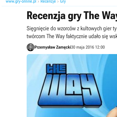
www.gry-online.pl
Recenzje
Gry


Recenzja gry The Way
Sięgnięcie do wzorców z kultowych gier t
twórcom The Way faktycznie udało się wskr
Przemysław Zamęcki
30 maja 2016 12:00