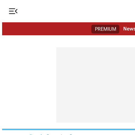

New
PREMIUM