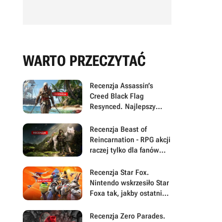
WARTO PRZECZYTAĆ
Recenzja Assassin’s
Creed Black Flag
Resynced. Najlepszy
Assassyn od lat to po
prostu stary Assassyn w
Recenzja Beast of
nowym, pięknym
Reincarnation - RPG akcji
wydaniu
raczej tylko dla fanów
gatunku. Po pierwszej
połowie twórcy
Recenzja Star Fox.
zapomnieli o największej
Nintendo wskrzesiło Star
sile swojej gry
Foxa tak, jakby ostatnie
25 lat w grach prawie się
nie wydarzyło
Recenzja Zero Parades.