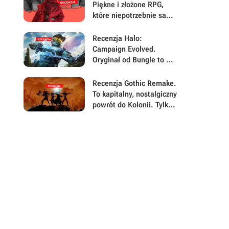
Piękne i złożone RPG,
które niepotrzebnie samo
się sabotuje
Recenzja Halo:
Campaign Evolved.
Oryginał od Bungie to w
2026 nadal rewelacyjna
gra, ale Halo Studios jej
Recenzja Gothic Remake.
chyba nie rozumie
To kapitalny, nostalgiczny
powrót do Kolonii. Tylko
błędy nie pozwalają w
pełni świętować