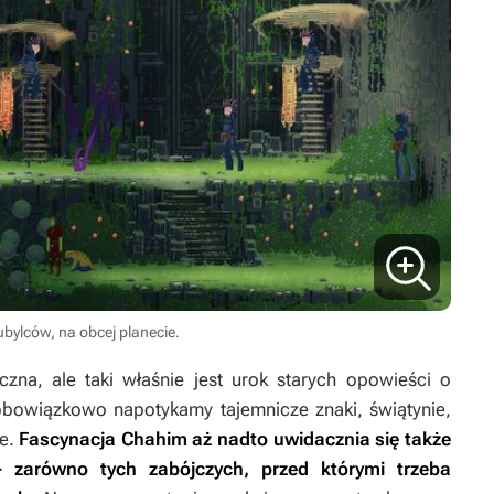
bylców, na obcej planecie.
na, ale taki właśnie jest urok starych opowieści o
obowiązkowo napotykamy tajemnicze znaki, świątynie,
je.
Fascynacja Chahim aż nadto uwidacznia się także
 zarówno tych zabójczych, przed którymi trzeba