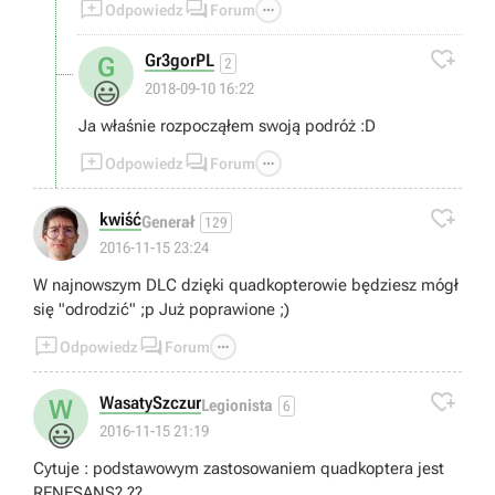



Odpowiedz
Forum

Gr3gorPL
G
2
😃
2018-09-10 16:22
Ja właśnie rozpocząłem swoją podróż :D



Odpowiedz
Forum

kwiść
Generał
129
2016-11-15 23:24
W najnowszym DLC dzięki quadkopterowie będziesz mógł
się "odrodzić" ;p Już poprawione ;)



Odpowiedz
Forum

WasatySzczur
W
Legionista
6
😃
2016-11-15 21:19
Cytuje : podstawowym zastosowaniem quadkoptera jest
RENESANS? ??