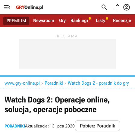




Newsroom
Gry
Rankingi
Listy
Recenzje
PREMIUM
www.gry-online.pl
Poradniki
Watch Dogs 2 - poradnik do gry


Watch Dogs 2: Operacje online,
solucja, operacje poboczne
Pobierz Poradnik
PORADNIKI
Aktualizacja:
13 lipca 2020