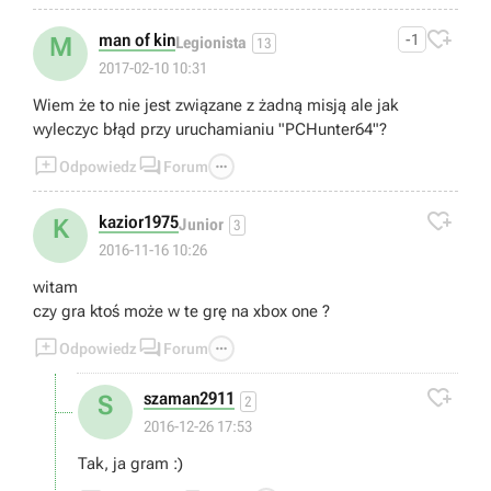

man of kin
-1
M
Legionista
13
2017-02-10 10:31
Wiem że to nie jest związane z żadną misją ale jak
wyleczyc błąd przy uruchamianiu "PCHunter64"?



Odpowiedz
Forum

kazior1975
K
Junior
3
2016-11-16 10:26
witam
czy gra ktoś może w te grę na xbox one ?



Odpowiedz
Forum

szaman2911
S
2
2016-12-26 17:53
Tak, ja gram :)