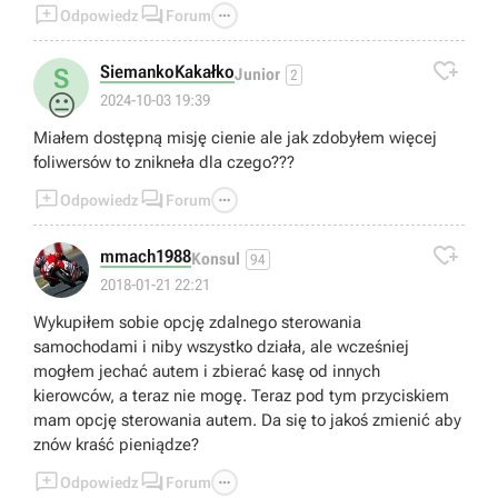



Odpowiedz
Forum

SiemankoKakałko
S
Junior
2
😐
2024-10-03 19:39
Miałem dostępną misję cienie ale jak zdobyłem więcej
foliwersów to znikneła dla czego???



Odpowiedz
Forum

mmach1988
Konsul
94
2018-01-21 22:21
Wykupiłem sobie opcję zdalnego sterowania
samochodami i niby wszystko działa, ale wcześniej
mogłem jechać autem i zbierać kasę od innych
kierowców, a teraz nie mogę. Teraz pod tym przyciskiem
mam opcję sterowania autem. Da się to jakoś zmienić aby
znów kraść pieniądze?



Odpowiedz
Forum