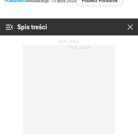
Pobierz Poradnik
PORADNIKI
Aktualizacja:
13 lipca 2020


Spis treści