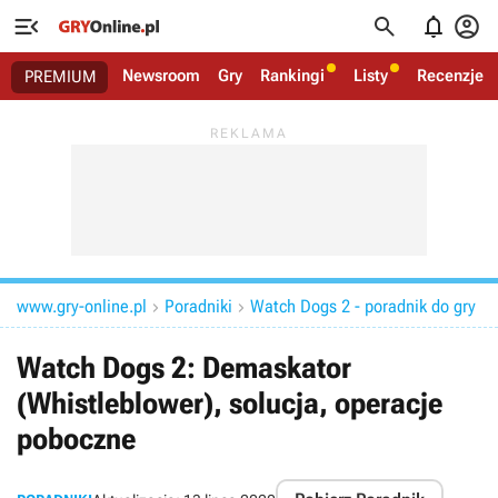




Newsroom
Gry
Rankingi
Listy
Recenzje
PREMIUM
www.gry-online.pl
Poradniki
Watch Dogs 2 - poradnik do gry


Watch Dogs 2: Demaskator
(Whistleblower), solucja, operacje
poboczne