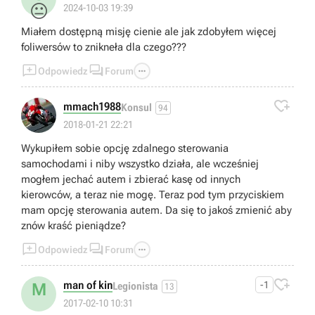
😐
2024-10-03 19:39
Miałem dostępną misję cienie ale jak zdobyłem więcej
foliwersów to znikneła dla czego???



Odpowiedz
Forum

mmach1988
Konsul
94
2018-01-21 22:21
Wykupiłem sobie opcję zdalnego sterowania
samochodami i niby wszystko działa, ale wcześniej
mogłem jechać autem i zbierać kasę od innych
kierowców, a teraz nie mogę. Teraz pod tym przyciskiem
mam opcję sterowania autem. Da się to jakoś zmienić aby
znów kraść pieniądze?



Odpowiedz
Forum

man of kin
-1
M
Legionista
13
2017-02-10 10:31