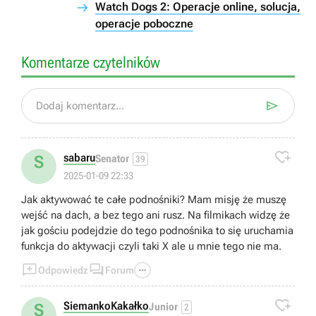
Watch Dogs 2: Operacje online, solucja,
operacje poboczne
Komentarze czytelników

Dodaj komentarz...

sabaru
S
Senator
39
2025-01-09 22:33
Jak aktywować te całe podnośniki? Mam misję że muszę
wejść na dach, a bez tego ani rusz. Na filmikach widzę że
jak gościu podejdzie do tego podnośnika to się uruchamia
funkcja do aktywacji czyli taki X ale u mnie tego nie ma.



Odpowiedz
Forum

SiemankoKakałko
S
Junior
2