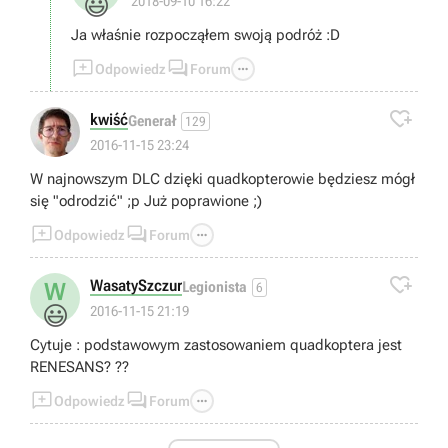
😃
2018-09-10 16:22
Ja właśnie rozpocząłem swoją podróż :D



Odpowiedz
Forum

kwiść
Generał
129
2016-11-15 23:24
W najnowszym DLC dzięki quadkopterowie będziesz mógł
się "odrodzić" ;p Już poprawione ;)



Odpowiedz
Forum

WasatySzczur
W
Legionista
6
😃
2016-11-15 21:19
Cytuje : podstawowym zastosowaniem quadkoptera jest
RENESANS? ??



Odpowiedz
Forum