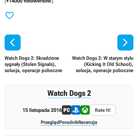
[
+14000 followersów
].



Watch Dogs 2: Skradzione
Watch Dogs 2: W starym stylu
sygnały (Stolen Signals),
(Kicking It Old School),
solucja, operacje poboczne
solucja, operacje poboczne
Watch Dogs 2
15 listopada 2016
Rate It!
Przegląd
Poradnik
Recenzja