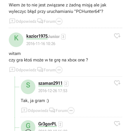
Wiem że to nie jest związane z żadną misją ale jak
wyleczyc błąd przy uruchamianiu "PCHunter64"?



Odpowiedz
Forum

kazior1975
K
Junior
3
2016-11-16 10:26
witam
czy gra ktoś może w te grę na xbox one ?



Odpowiedz
Forum

szaman2911
S
2
2016-12-26 17:53
Tak, ja gram :)



Odpowiedz
Forum

Gr3gorPL
G
2