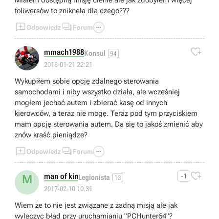
Miałem dostępną misję cienie ale jak zdobyłem więcej
foliwersów to znikneła dla czego???



Odpowiedz
Forum

mmach1988
Konsul
94
2018-01-21 22:21
Wykupiłem sobie opcję zdalnego sterowania
samochodami i niby wszystko działa, ale wcześniej
mogłem jechać autem i zbierać kasę od innych
kierowców, a teraz nie mogę. Teraz pod tym przyciskiem
mam opcję sterowania autem. Da się to jakoś zmienić aby
znów kraść pieniądze?



Odpowiedz
Forum

man of kin
-1
M
Legionista
13
2017-02-10 10:31
Wiem że to nie jest związane z żadną misją ale jak
wyleczyc błąd przy uruchamianiu "PCHunter64"?