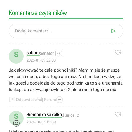
Komentarze czytelników

Dodaj komentarz...

sabaru
S
Senator
38
2025-01-09 22:33
Jak aktywować te całe podnośniki? Mam misję że muszę
wejść na dach, a bez tego ani rusz. Na filmikach widzę że
jak gościu podejdzie do tego podnośnika to się uruchamia
funkcja do aktywacji czyli taki X ale u mnie tego nie ma.



Odpowiedz
Forum

SiemankoKakałko
S
Junior
2
😐
2024-10-03 19:39