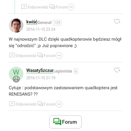



Odpowiedz
Forum

kwiść
Generał
129
2016-11-15 23:24
W najnowszym DLC dzięki quadkopterowie będziesz mógł
się "odrodzić" ;p Już poprawione ;)



Odpowiedz
Forum

WasatySzczur
W
Legionista
6
😃
2016-11-15 21:19
Cytuje : podstawowym zastosowaniem quadkoptera jest
RENESANS? ??



Odpowiedz
Forum

Forum