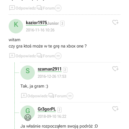



Odpowiedz
Forum

kazior1975
K
Junior
3
2016-11-16 10:26
witam
czy gra ktoś może w te grę na xbox one ?



Odpowiedz
Forum

szaman2911
S
2
2016-12-26 17:53
Tak, ja gram :)



Odpowiedz
Forum

Gr3gorPL
G
2
😃
2018-09-10 16:22
Ja właśnie rozpocząłem swoją podróż :D