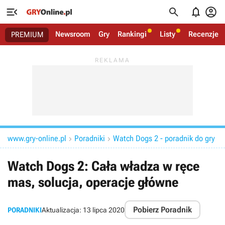




Newsroom
Gry
Rankingi
Listy
Recenzje
PREMIUM
www.gry-online.pl
Poradniki
Watch Dogs 2 - poradnik do gry


Watch Dogs 2: Cała władza w ręce
mas, solucja, operacje główne
Pobierz Poradnik
PORADNIKI
Aktualizacja:
13 lipca 2020